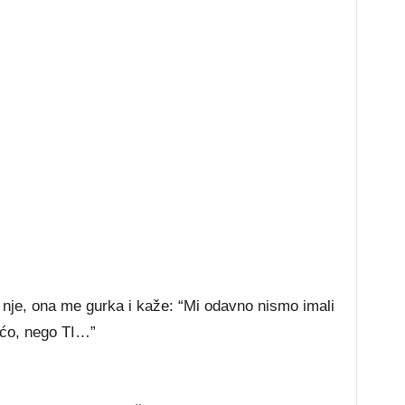
nje, ona me gurka i kaže: “Mi odavno nismo imali
ećo, nego TI…”