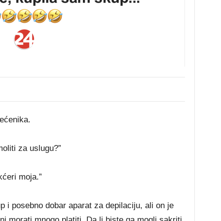
ećenika.
oliti za uslugu?”
kćeri moja.”
 i posebno dobar aparat za depilaciju, ali on je
i morati mnogo platiti. Da li biste ga mogli sakriti