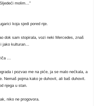
 “Sljedeći molim…”
ugarici koja sjedi pored nje.
tao dok sam stopirala, vozi neki Mercedes, znaš
 i jako kulturan…
priča …
grada i pozvao me na piće, ja se malo nećkala, a
e. Nemaš pojma kako je duhovit, ali baš duhovit.
d njega u stan.
ak, niko ne progovora.