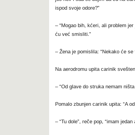
ispod svoje odore?”
– “Mogao bih, kćeri, ali problem jer
ću već smisliti.”
– Žena je pomislila: “Nekako će se v
Na aerodromu upita carinik sveštenik
– “Od glave do struka nemam ništa z
Pomalo zbunjen carinik upita: “A od
– “Tu dole”, reče pop, “imam jedan a