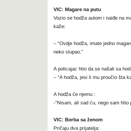
VIC: Magare na putu
Vozio se hodža autom i naiđe na ma
kaže:
– “Ovdje hodža, imate jedno magar
neko slupao.”
A policajac htio da se našali sa ho
– “A hodža, jesi li mu proučio šta k
A hodža će njemu :
-“Nisam, ali sad ću, nego sam htio 
VIC: Borba sa ženom
Pričaju dva prijatelja: