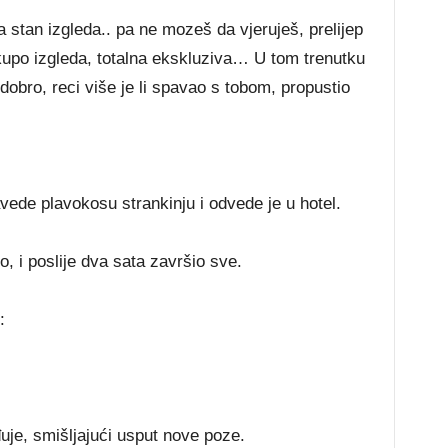
 stan izgleda.. pa ne mozeš da vjeruješ, prelijep
upo izgleda, totalna ekskluziva… U tom trenutku
Pa dobro, reci više je li spavao s tobom, propustio
ede plavokosu strankinju i odvede je u hotel.
, i poslije dva sata završio sve.
:
uje, smišljajući usput nove poze.