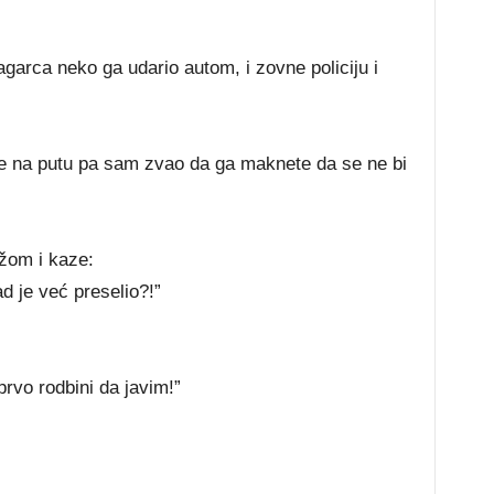
garca neko ga udario autom, i zovne policiju i
e na putu pa sam zvao da ga maknete da se ne bi
džom i kaze:
ad je već preselio?!”
prvo rodbini da javim!”