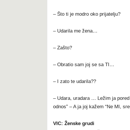
– Što ti je modro oko prijatelju?
– Udarila me žena…
– Zašto?
– Obratio sam joj se sa TI…
– I zato te udarila??
– Udara, uradara … Ležim ja pored 
odnos” – A ja joj kažem “Ne MI, sr
VIC: Ženske grudi