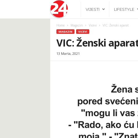
2
VIJESTI
LIFESTYLE
4
Home
Magazin
Vicevi
VIC: Ženski aparat
MAGAZIN
VICEVI
h
VIC: Ženski apara
13 Marta, 2021
.
b
a