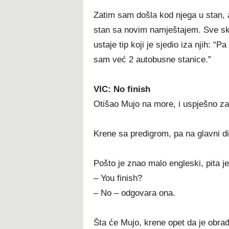
Zatim sam došla kod njega u stan, a
stan sa novim namještajem. Sve sk
ustaje tip koji je sjedio iza njih: “
sam već 2 autobusne stanice.”
VIC: No finish
Otišao Mujo na more, i uspješno zav
Krene sa predigrom, pa na glavni dio
Pošto je znao malo engleski, pita je
– You finish?
– No – odgovara ona.
Šta će Mujo, krene opet da je obrađ