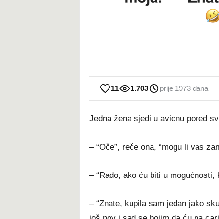
11
1.703
prije 1973 dana
Jedna žena sjedi u avionu pored sv
– “Oče”, reče ona, “mogu li vas zam
– “Rado, ako ću biti u mogućnosti, 
– “Znate, kupila sam jedan jako skup
još nov i sad se bojim da ću na carin