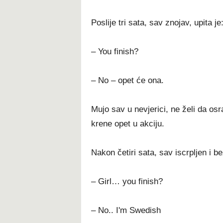
Poslije tri sata, sav znojav, upita je
– You finish?
– No – opet će ona.
Mujo sav u nevjerici, ne želi da o
krene opet u akciju.
Nakon četiri sata, sav iscrpljen i b
– Girl… you finish?
– No.. I'm Swedish