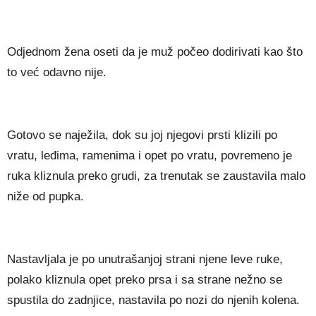
Odjednom žena oseti da je muž počeo dodirivati kao što
to već odavno nije.
Gotovo se naježila, dok su joj njegovi prsti klizili po
vratu, leđima, ramenima i opet po vratu, povremeno je
ruka kliznula preko grudi, za trenutak se zaustavila malo
niže od pupka.
Nastavljala je po unutrašanjoj strani njene leve ruke,
polako kliznula opet preko prsa i sa strane nežno se
spustila do zadnjice, nastavila po nozi do njenih kolena.