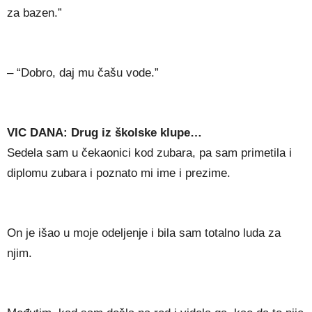
za bazen.”
– “Dobro, daj mu čašu vode.”
VIC DANA: Drug iz školske klupe…
Sedela sam u čekaonici kod zubara, pa sam primetila i
diplomu zubara i poznato mi ime i prezime.
On je išao u moje odeljenje i bila sam totalno luda za
njim.