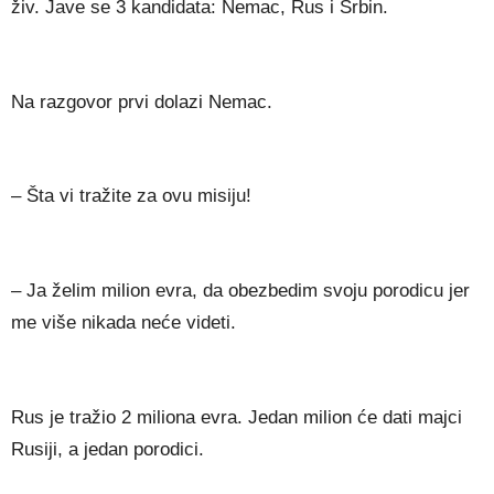
živ. Jave se 3 kandidata: Nemac, Rus i Srbin.
Na razgovor prvi dolazi Nemac.
– Šta vi tražite za ovu misiju!
– Ja želim milion evra, da obezbedim svoju porodicu jer
me više nikada neće videti.
Rus je tražio 2 miliona evra. Jedan milion će dati majci
Rusiji, a jedan porodici.