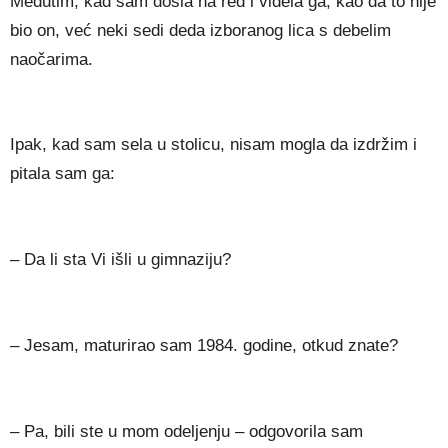
Međutim, kad sam došla na red i videla ga, kao da to nije
bio on, već neki sedi deda izboranog lica s debelim
naočarima.
Ipak, kad sam sela u stolicu, nisam mogla da izdržim i
pitala sam ga:
– Da li sta Vi išli u gimnaziju?
– Jesam, maturirao sam 1984. godine, otkud znate?
– Pa, bili ste u mom odeljenju – odgovorila sam