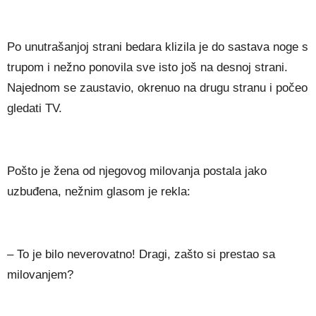
Po unutrašanjoj strani bedara klizila je do sastava noge s
trupom i nežno ponovila sve isto još na desnoj strani.
Najednom se zaustavio, okrenuo na drugu stranu i počeo
gledati TV.
Pošto je žena od njegovog milovanja postala jako
uzbuđena, nežnim glasom je rekla:
– To je bilo neverovatno! Dragi, zašto si prestao sa
milovanjem?