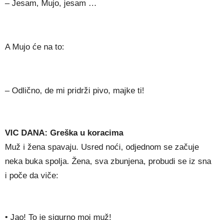
– Jesam, Mujo, jesam …
A Mujo će na to:
– Odlično, de mi pridrži pivo, majke ti!
VIC DANA: Greška u koracima
Muž i žena spavaju. Usred noći, odjednom se začuje
neka buka spolja. Žena, sva zbunjena, probudi se iz sna
i poče da viče:
• Jao! To je sigurno moj muž!