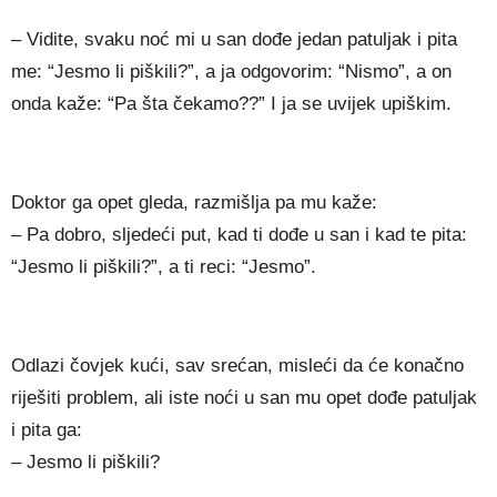
– Vidite, svaku noć mi u san dođe jedan patuljak i pita
me: “Jesmo li piškili?”, a ja odgovorim: “Nismo”, a on
onda kaže: “Pa šta čekamo??” I ja se uvijek upiškim.
Doktor ga opet gleda, razmišlja pa mu kaže:
– Pa dobro, sljedeći put, kad ti dođe u san i kad te pita:
“Jesmo li piškili?”, a ti reci: “Jesmo”.
Odlazi čovjek kući, sav srećan, misleći da će konačno
riješiti problem, ali iste noći u san mu opet dođe patuljak
i pita ga:
– Jesmo li piškili?