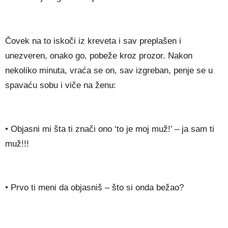
Čovek na to iskoči iz kreveta i sav preplašen i
unezveren, onako go, pobeže kroz prozor. Nakon
nekoliko minuta, vraća se on, sav izgreban, penje se u
spavaću sobu i viče na ženu:
• Objasni mi šta ti znači ono ‘to je moj muž!’ – ja sam ti
muž!!!
• Prvo ti meni da objasniš – što si onda bežao?