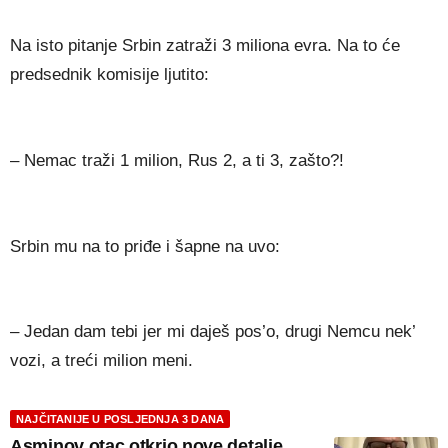
Na isto pitanje Srbin zatraži 3 miliona evra. Na to će
predsednik komisije ljutito:
– Nemac traži 1 milion, Rus 2, a ti 3, zašto?!
Srbin mu na to priđe i šapne na uvo:
– Jedan dam tebi jer mi daješ pos’o, drugi Nemcu nek’
vozi, a treći milion meni.
NAJČITANIJE U POSLJEDNJA 3 DANA
Asminov otac otkrio nove detalje