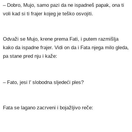
– Dobro, Mujo, samo pazi da ne ispadneš papak, ona ti
voli kad si ti frajer kojeg je teško osvojiti.
Odvaži se Mujo, krene prema Fati, i putem razmišlja
kako da ispadne frajer. Vidi on da i Fata njega milo gleda,
pa stane pred nju i kaže:
– Fato, jesi l’ slobodna sljedeći ples?
Fata se lagano zacrveni i bojažljivo reče: