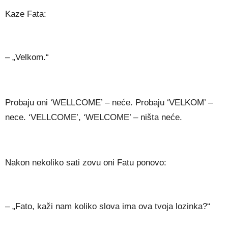
Kaze Fata:
– „Velkom.“
Probaju oni ‘WELLCOME’ – neće. Probaju ‘VELKOM’ –
nece. ‘VELLCOME’, ‘WELCOME’ – ništa neće.
Nakon nekoliko sati zovu oni Fatu ponovo:
– „Fato, kaži nam koliko slova ima ova tvoja lozinka?“