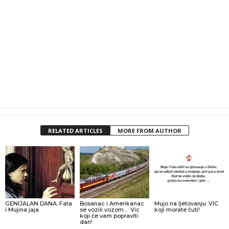
RELATED ARTICLES
MORE FROM AUTHOR
GENIJALAN DANA: Fata
Bosanac i Amerikanac
Mujo na ljetovanju: VIC
i Mujina jaja
se vozili vozom…: Vic
koji morate čuti!
koji će vam popraviti
dan!