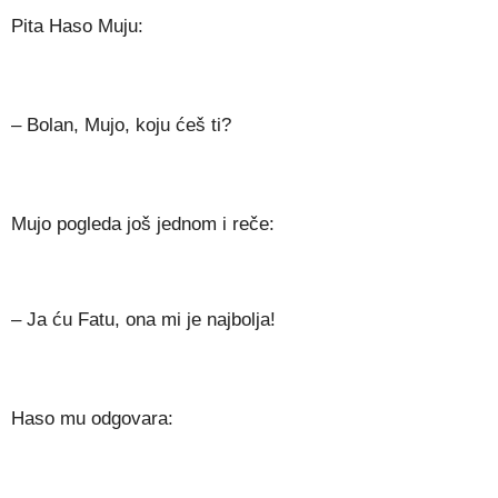
Pita Haso Muju:
– Bolan, Mujo, koju ćeš ti?
Mujo pogleda još jednom i reče:
– Ja ću Fatu, ona mi je najbolja!
Haso mu odgovara: