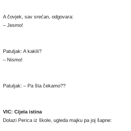
A čovjek, sav srećan, odgovara:
– Jesmo!
Patuljak: A kakili?
– Nismo!
Patuljak: – Pa šta čekamo??
VIC: Cijela istina
Dolazi Perica iz škole, ugleda majku pa joj šapne: