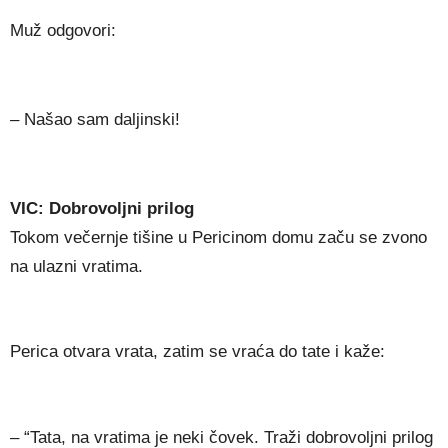
Muž odgovori:
– Našao sam daljinski!
VIC: Dobrovoljni prilog
Tokom večernje tišine u Pericinom domu začu se zvono
na ulazni vratima.
Perica otvara vrata, zatim se vraća do tate i kaže:
– “Tata, na vratima je neki čovek. Traži dobrovoljni prilog