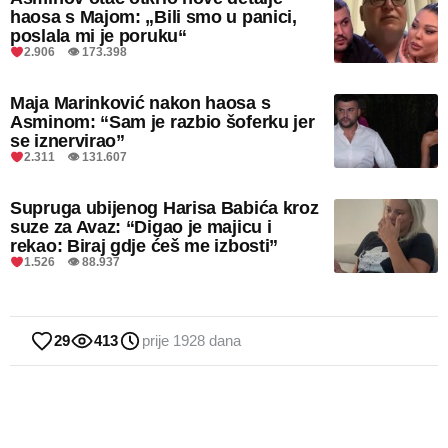
haosa s Majom: „Bili smo u panici,
poslala mi je poruku“
2.906 👁 173.398
Maja Marinković nakon haosa s
Asminom: “Sam je razbio šoferku jer
se iznervirao”
2.311 👁 131.607
Supruga ubijenog Harisa Babića kroz
suze za Avaz: “Digao je majicu i
rekao: Biraj gdje ćeš me izbosti”
1.526 👁 88.937
29
413
prije 1928 dana