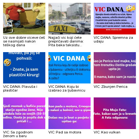
Uz ove dobre viceve ćeš
Najjači vic koji ćete
VIC DANA: Spremna za
se nasmijati nakon
prepričavati danima:
udaju
teškog dana
Pita baka taksistu…
VIC DANA: Plavuša i
VIC DANA: Koju bi
VIC: Zbunjen Perica
plastičar
izabrao za ljubavnicu
VIC: Sa zgodnom
VIC: Pad sa motora
VIC: Kao vulkan
ženom u baru