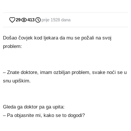
29
413
prije 1928 dana
Došao čovjek kod ljekara da mu se požali na svoj
problem:
– Znate doktore, imam ozbiljan problem, svake noći se u
snu upiškim.
Gleda ga doktor pa ga upita:
– Pa objasnite mi, kako se to dogodi?