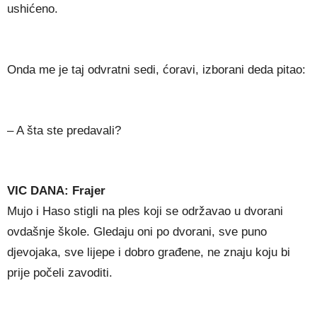
ushićeno.
Onda me je taj odvratni sedi, ćoravi, izborani deda pitao:
– A šta ste predavali?
VIC DANA: Frajer
Mujo i Haso stigli na ples koji se održavao u dvorani
ovdašnje škole. Gledaju oni po dvorani, sve puno
djevojaka, sve lijepe i dobro građene, ne znaju koju bi
prije počeli zavoditi.