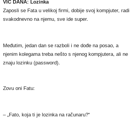
VIC DANA: Lozinka
Zaposli se Fata u velikoj firmi, dobije svoj kompjuter, radi
svakodnevno na njemu, sve ide super.
Međutim, jedan dan se razboli i ne dođe na posao, a
njenim kolegama treba nešto s njenog kompjutera, ali ne
znaju lozinku (password).
Zovu oni Fatu:
– „Fato, koja ti je lozinka na računaru?“