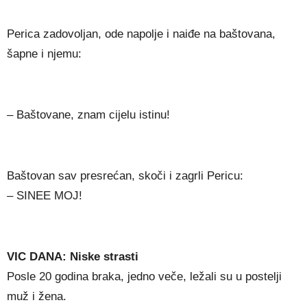
Perica zadovoljan, ode napolje i naiđe na baštovana,
šapne i njemu:
– Baštovane, znam cijelu istinu!
Baštovan sav presrećan, skoči i zagrli Pericu:
– SINEE MOJ!
VIC DANA: Niske strasti
Posle 20 godina braka, jedno veče, ležali su u postelji
muž i žena.