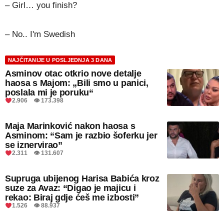
– Girl… you finish?
– No.. I'm Swedish
NAJČITANIJE U POSLJEDNJA 3 DANA
Asminov otac otkrio nove detalje
haosa s Majom: „Bili smo u panici,
poslala mi je poruku“
2.906 👁 173.398
Maja Marinković nakon haosa s
Asminom: “Sam je razbio šoferku jer
se iznervirao”
2.311 👁 131.607
Supruga ubijenog Harisa Babića kroz
suze za Avaz: “Digao je majicu i
rekao: Biraj gdje ćeš me izbosti”
1.526 👁 88.937