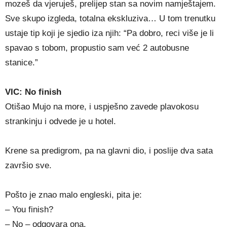
mozeš da vjeruješ, prelijep stan sa novim namještajem.
Sve skupo izgleda, totalna ekskluziva… U tom trenutku
ustaje tip koji je sjedio iza njih: “Pa dobro, reci više je li
spavao s tobom, propustio sam već 2 autobusne
stanice.”
VIC: No finish
Otišao Mujo na more, i uspješno zavede plavokosu
strankinju i odvede je u hotel.
Krene sa predigrom, pa na glavni dio, i poslije dva sata
završio sve.
Pošto je znao malo engleski, pita je:
– You finish?
– No – odgovara ona.