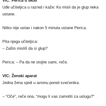
VIC: Perica u školi
Uđe učiteljica u razred i kaže: Ko misli da je glup neka
ustane.
Nitko nije ustao i nakon 5 minuta ustane Perica.
Pita njega učiteljica:
– Zašto misliš da si glup?
Perica: – Pa da ne stojite sami, reče.
VIC: Ženski aparat
Jedna žena sjedi u avionu pored svećenika.
– “Oče”, reče ona, “mogu li vas zamoliti za uslugu?”