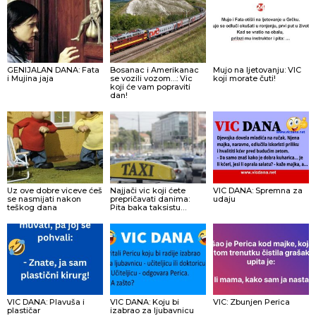
GENIJALAN DANA: Fata
Bosanac i Amerikanac
Mujo na ljetovanju: VIC
i Mujina jaja
se vozili vozom…: Vic
koji morate čuti!
koji će vam popraviti
dan!
Uz ove dobre viceve ćeš
Najjači vic koji ćete
VIC DANA: Spremna za
se nasmijati nakon
prepričavati danima:
udaju
teškog dana
Pita baka taksistu…
VIC DANA: Plavuša i
VIC DANA: Koju bi
VIC: Zbunjen Perica
plastičar
izabrao za ljubavnicu