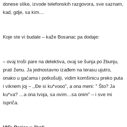
donese slike, izvode telefonskih razgovora, sve saznam,
kad, gdje, sa kim…
Koje ste vi budale – kaže Bosanac pa dodaje:
– ovaj troši pare na detektiva, ovaj se šunja po žbunju,
prati ženu. Ja jednostavno izađem na terasu ujutro,
onako u gaćama i potkošulji, vidim komšinicu preko puta
i viknem joj – ,,Đe si ku*vooo”, a ona meni: ” Što? Ja
ku*va? …a ona tvoja, sa ovim…sa onim” – i sve mi
ispriča.