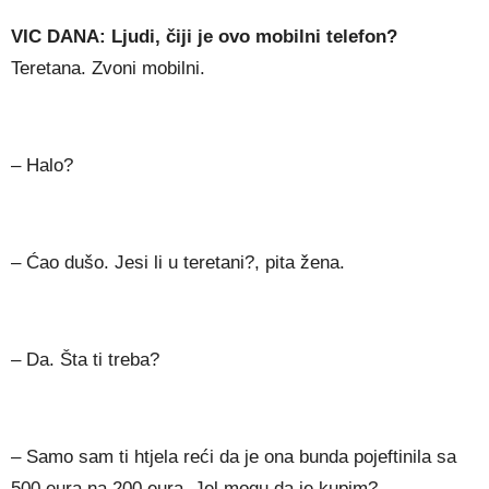
VIC DANA: Ljudi, čiji je ovo mobilni telefon?
Teretana. Zvoni mobilni.
– Halo?
– Ćao dušo. Jesi li u teretani?, pita žena.
– Da. Šta ti treba?
– Samo sam ti htjela reći da je ona bunda pojeftinila sa
500 eura na 200 eura. Jel mogu da je kupim?