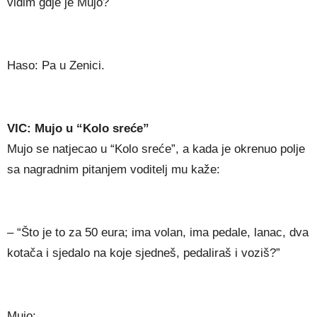
vidim gdje je Mujo?
Haso: Pa u Zenici.
VIC: Mujo u “Kolo sreće”
Mujo se natjecao u “Kolo sreće”, a kada je okrenuo polje
sa nagradnim pitanjem voditelj mu kaže:
– “Što je to za 50 eura; ima volan, ima pedale, lanac, dva
kotača i sjedalo na koje sjedneš, pedaliraš i voziš?”
Mujo: