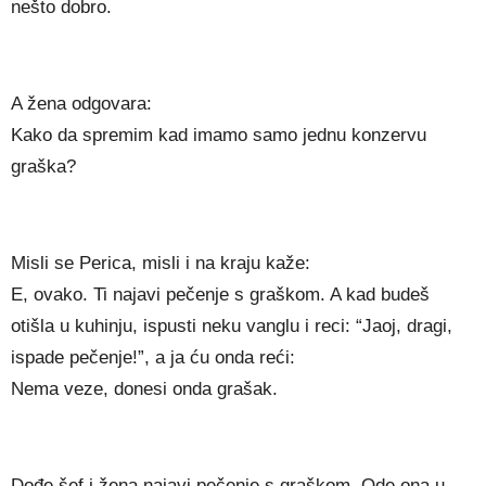
nešto dobro.
A žena odgovara:
Kako da spremim kad imamo samo jednu konzervu
graška?
Misli se Perica, misli i na kraju kaže:
E, ovako. Ti najavi pečenje s graškom. A kad budeš
otišla u kuhinju, ispusti neku vanglu i reci: “Jaoj, dragi,
ispade pečenje!”, a ja ću onda reći:
Nema veze, donesi onda grašak.
Dođe šef i žena najavi pečenje s graškom. Ode ona u