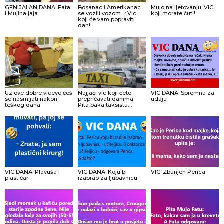
GENIJALAN DANA: Fata
Bosanac i Amerikanac
Mujo na ljetovanju: VIC
i Mujina jaja
se vozili vozom…: Vic
koji morate čuti!
koji će vam popraviti
dan!
Uz ove dobre viceve ćeš
Najjači vic koji ćete
VIC DANA: Spremna za
se nasmijati nakon
prepričavati danima:
udaju
teškog dana
Pita baka taksistu…
VIC DANA: Plavuša i
VIC DANA: Koju bi
VIC: Zbunjen Perica
plastičar
izabrao za ljubavnicu