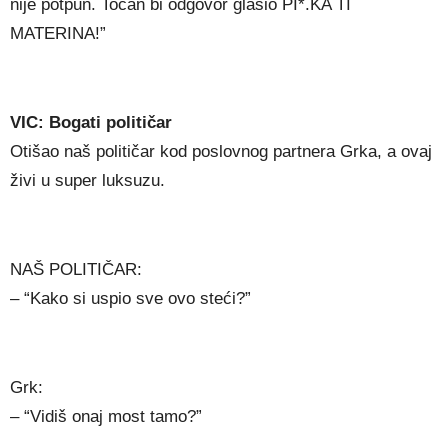
nije potpun. Točan bi odgovor glasio PI*.KA TI
MATERINA!”
VIC: Bogati političar
Otišao naš političar kod poslovnog partnera Grka, a ovaj
živi u super luksuzu.
NAŠ POLITIČAR:
– “Kako si uspio sve ovo steći?”
Grk:
– “Vidiš onaj most tamo?”