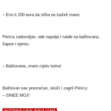
– Evo ti 200 eura da ništa ne kažeš mami.
Perica zadovoljan, ode napolje i naiđe na baštovana,
šapne i njemu:
– Baštovane, znam cijelu istinu!
Baštovan sav presrećan, skoči i zagrli Pericu:
– SINEE MOJ!
NAJČITANIJE U POSLJEDNJA 3 DANA