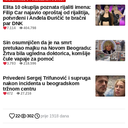
Elita 10 okuplja poznata rijaliti imena:
Filip Car najavio oproštaj od rijalitija,
potvrđeni i Anđela Đuričić te bračni
par DNK
7.114 👁 404.798
Sin osumnjičen da je na smrt
pretukao majku na Novom Beogradu:
Žrtva bila ugledna doktorica, komšije
čule vapaje za pomoć
3.793 👁 218.596
Privedeni Sergej Trifunović i supruga
nakon incidenta u beogradskom
tržnom centru
472 👁 27.216
22
302
prije 1918 dana