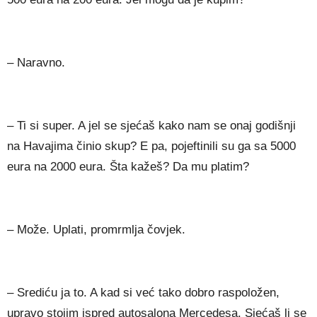
– Naravno.
– Ti si super. A jel se sjećaš kako nam se onaj godišnji
na Havajima činio skup? E pa, pojeftinili su ga sa 5000
eura na 2000 eura. Šta kažeš? Da mu platim?
– Može. Uplati, promrmlja čovjek.
– Srediću ja to. A kad si već tako dobro raspoložen,
upravo stojim ispred autosalona Mercedesa. Sjećaš li se