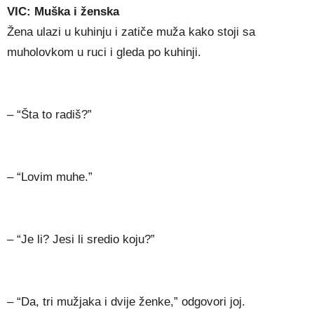
VIC: Muška i ženska
Žena ulazi u kuhinju i zatiče muža kako stoji sa
muholovkom u ruci i gleda po kuhinji.
– “Šta to radiš?”
– “Lovim muhe.”
– “Je li? Jesi li sredio koju?”
– “Da, tri mužjaka i dvije ženke,” odgovori joj.