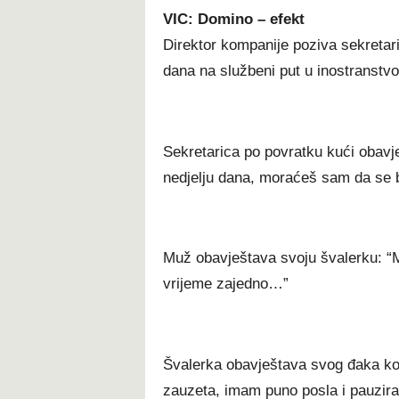
VIC: Domino – efekt
Direktor kompanije poziva sekretari
dana na službeni put u inostranstv
Sekretarica po povratku kući obavj
nedjelju dana, moraćeš sam da se 
Muž obavještava svoju švalerku: “M
vrijeme zajedno…”
Švalerka obavještava svog đaka k
zauzeta, imam puno posla i pauzira