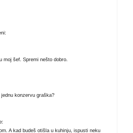
ni:
u moj šef. Spremi nešto dobro.
jednu konzervu graška?
e:
om. A kad budeš otišla u kuhinju, ispusti neku