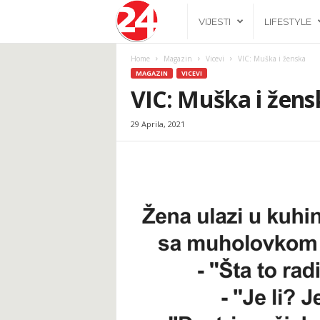
2
VIJESTI
LIFESTYLE
4
Home
Magazin
Vicevi
VIC: Muška i ženska
MAGAZIN
VICEVI
h
VIC: Muška i žens
29 Aprila, 2021
.
b
a