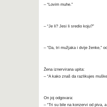
– “Lovim muhe.”
– “Je li? Jesi li sredio koju?”
– “Da, tri mužjaka i dvije ženke,” od
Žena iznervirana upita:
– “A kako znaš da razlikujes mušk
On joj odgovara:
– “Tri su bile na konzervi od piva, a