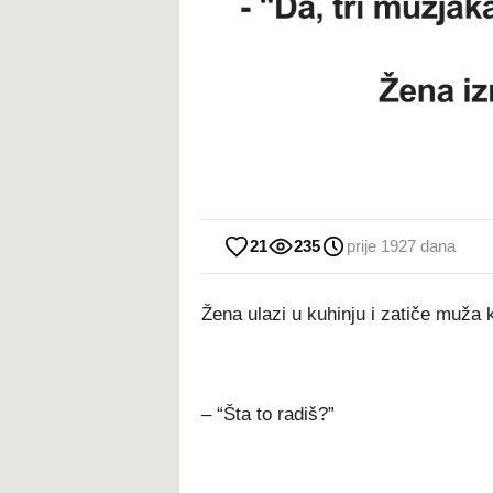
21
235
prije 1927 dana
Žena ulazi u kuhinju i zatiče muža 
– “Šta to radiš?”