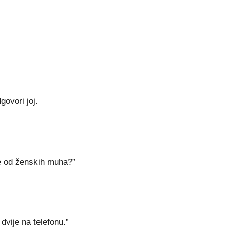
govori joj.
e od ženskih muha?”
 dvije na telefonu.”