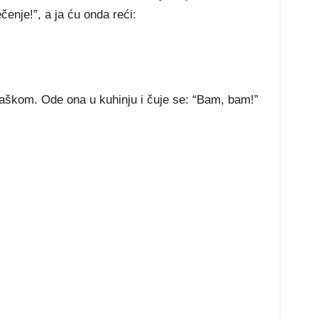
ečenje!”, a ja ću onda reći:
raškom. Ode ona u kuhinju i čuje se: “Bam, bam!”