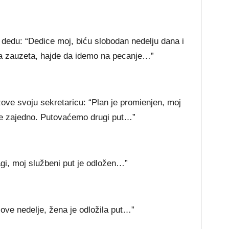
dedu: “Dedice moj, biću slobodan nedelju dana i
a zauzeta, hajde da idemo na pecanje…”
ove svoju sekretaricu: “Plan je promienjen, moj
e zajedno. Putovaćemo drugi put…”
i, moj službeni put je odložen…”
ve nedelje, žena je odložila put…”