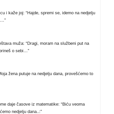
cu i kaže joj: “Hajde, spremi se, idemo na nedjelju
o…”
eštava muža: “Dragi, moram na službeni put na
brineš o sebi…”
oja žena putuje na nedjelju dana, provešćemo to
ome daje časove iz matematike: “Biću veoma
ćemo nedjelju dana..:”