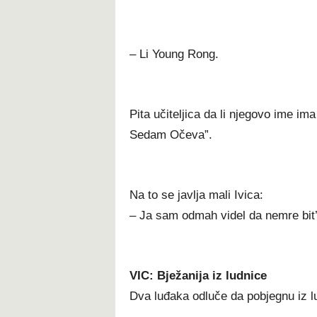
– Li Young Rong.
Pita učiteljica da li njegovo ime i
Sedam Očeva”.
Na to se javlja mali Ivica:
– Ja sam odmah videl da nemre bit’ 
VIC: Bježanija iz ludnice
Dva luđaka odluče da pobjegnu iz l