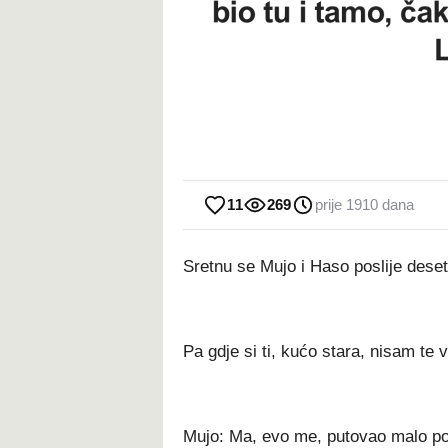
11
269
prije 1910 dana
Sretnu se Mujo i Haso poslije deset
Pa gdje si ti, kućo stara, nisam te v
Mujo: Ma, evo me, putovao malo po s