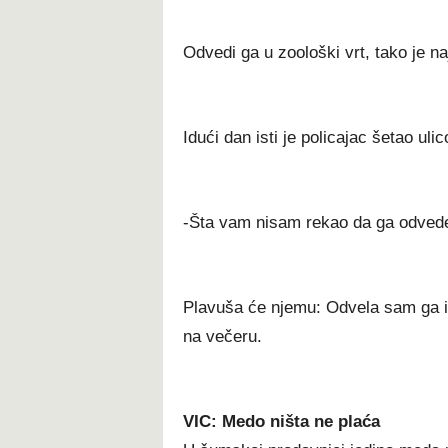
Odvedi ga u zoološki vrt, tako je na
Idući dan isti je policajac šetao u
-Šta vam nisam rekao da ga odvedet
Plavuša će njemu: Odvela sam ga i 
na večeru.
VIC: Medo ništa ne plaća