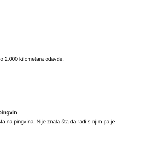
dno 2.000 kilometara odavde.
pingvin
a na pingvina. Nije znala šta da radi s njim pa je