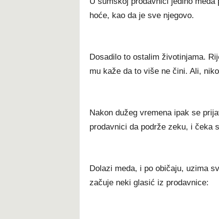
U šumskoj prodavnici jedino meda p
hoće, kao da je sve njegovo.
Dosadilo to ostalim životinjama. Rij
mu kaže da to više ne čini. Ali, nik
Nakon dužeg vremena ipak se prijav
prodavnici da podrže zeku, i čeka 
Dolazi meda, i po običaju, uzima s
začuje neki glasić iz prodavnice: