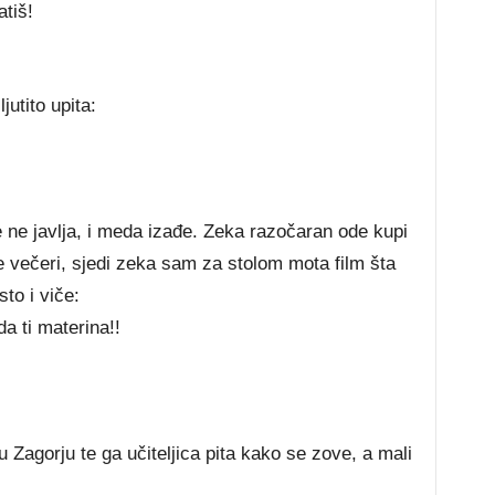
atiš!
utito upita:
e ne javlja, i meda izađe. Zeka razočaran ode kupi
te večeri, sjedi zeka sam za stolom mota film šta
to i viče:
da ti materina!!
Zagorju te ga učiteljica pita kako se zove, a mali