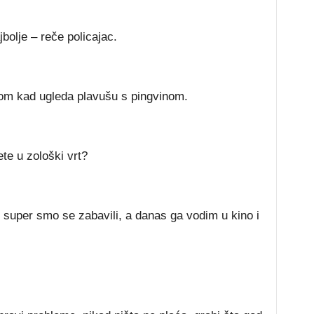
jbolje – reče policajac.
licom kad ugleda plavušu s pingvinom.
e u zološki vrt?
super smo se zabavili, a danas ga vodim u kino i