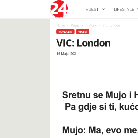
2
VIJESTI
LIFESTYLE
4
Home
Magazin
Vicevi
VIC: London
MAGAZIN
VICEVI
h
VIC: London
16 Maja, 2021
.
b
a