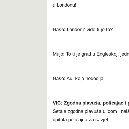
u Londonu!
Haso: London? Gde ti je to?
Mujo: To ti je grad u Engleskoj, je
Haso: Au, koja nedođija!
VIC: Zgodna plavuša, policajac i 
Šetala zgodna plavuša ulicom i naišl
upitala policajca za savjet.