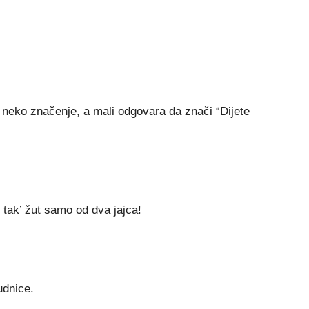
ma neko značenje, a mali odgovara da znači “Dijete
tak’ žut samo od dva jajca!
udnice.