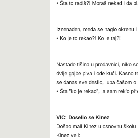
• Šta to radiš?! Moraš nekad i da pl
Iznenađen, meda se naglo okrenu i lj
• Ko je to rekao?! Ko je taj?!
Nastade tišina u prodavnici, niko s
dvije gajbe piva i ode kući. Kasno 
se danas sve desilo, lupa čašom o s
• Šta ”ko je rekao”, ja sam rek'o pi*
VIC: Doselio se Kinez
Došao mali Kinez u osnovnu školu u 
Kinez veli: