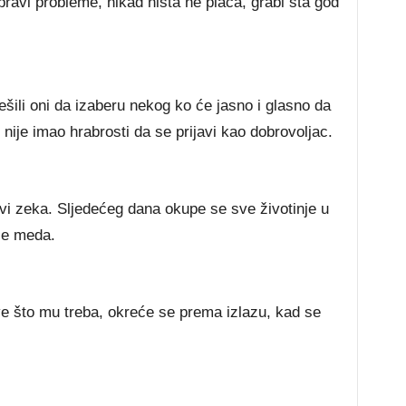
ravi probleme, nikad ništa ne plaća, grabi šta god
ešili oni da izaberu nekog ko će jasno i glasno da
o nije imao hrabrosti da se prijavi kao dobrovoljac.
i zeka. Sljedećeg dana okupe se sve životinje u
se meda.
ve što mu treba, okreće se prema izlazu, kad se