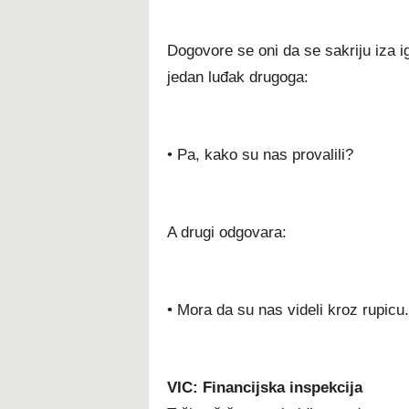
Dogovore se oni da se sakriju iza ig
jedan luđak drugoga:
• Pa, kako su nas provalili?
A drugi odgovara:
• Mora da su nas videli kroz rupicu.
VIC: Financijska inspekcija