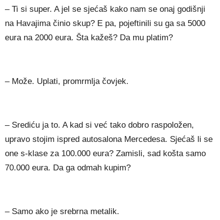
– Ti si super. A jel se sjećaš kako nam se onaj godišnji
na Havajima činio skup? E pa, pojeftinili su ga sa 5000
eura na 2000 eura. Šta kažeš? Da mu platim?
– Može. Uplati, promrmlja čovjek.
– Srediću ja to. A kad si već tako dobro raspoložen,
upravo stojim ispred autosalona Mercedesa. Sjećaš li se
one s-klase za 100.000 eura? Zamisli, sad košta samo
70.000 eura. Da ga odmah kupim?
– Samo ako je srebrna metalik.