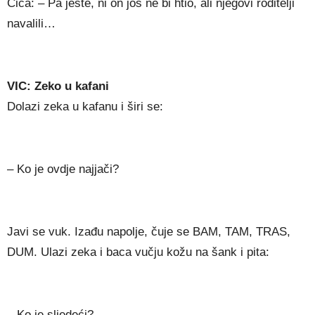
Čiča: – Pa jeste, ni on još ne bi htio, ali njegovi roditelji
navalili…
VIC: Zeko u kafani
Dolazi zeka u kafanu i širi se:
– Ko je ovdje najjači?
Javi se vuk. Izađu napolje, čuje se BAM, TAM, TRAS,
DUM. Ulazi zeka i baca vučju kožu na šank i pita:
– Ko je sljedeći?