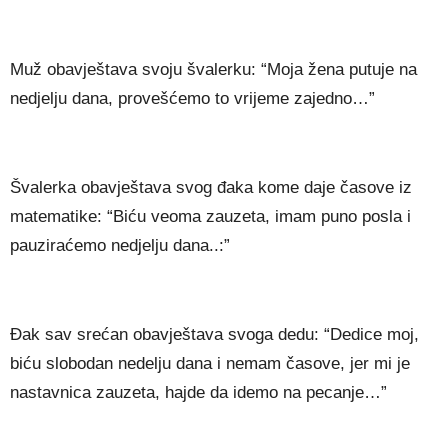
Muž obavještava svoju švalerku: “Moja žena putuje na
nedjelju dana, provešćemo to vrijeme zajedno…”
Švalerka obavještava svog đaka kome daje časove iz
matematike: “Biću veoma zauzeta, imam puno posla i
pauziraćemo nedjelju dana..:”
Đak sav srećan obavještava svoga dedu: “Dedice moj,
biću slobodan nedelju dana i nemam časove, jer mi je
nastavnica zauzeta, hajde da idemo na pecanje…”