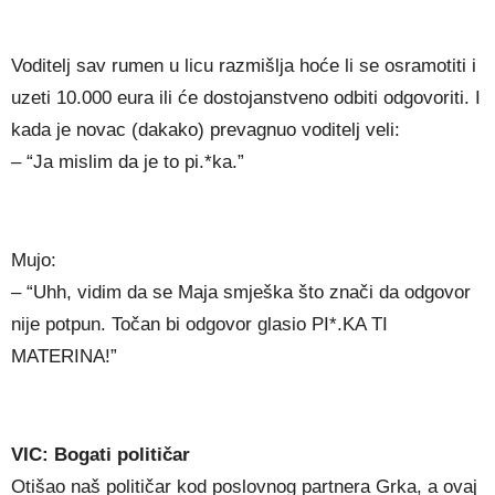
Voditelj sav rumen u licu razmišlja hoće li se osramotiti i
uzeti 10.000 eura ili će dostojanstveno odbiti odgovoriti. I
kada je novac (dakako) prevagnuo voditelj veli:
– “Ja mislim da je to pi.*ka.”
Mujo:
– “Uhh, vidim da se Maja smješka što znači da odgovor
nije potpun. Točan bi odgovor glasio PI*.KA TI
MATERINA!”
VIC: Bogati političar
Otišao naš političar kod poslovnog partnera Grka, a ovaj