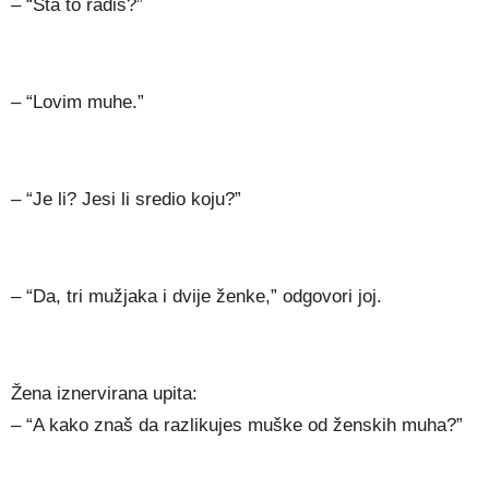
– “Šta to radiš?”
– “Lovim muhe.”
– “Je li? Jesi li sredio koju?”
– “Da, tri mužjaka i dvije ženke,” odgovori joj.
Žena iznervirana upita:
– “A kako znaš da razlikujes muške od ženskih muha?”