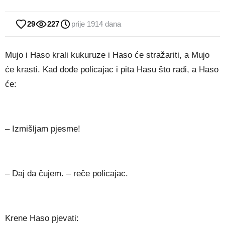
29
227
prije 1914 dana
Mujo i Haso krali kukuruze i Haso će stražariti, a Mujo
će krasti. Kad dođe policajac i pita Hasu što radi, a Haso
će:
– Izmišljam pjesme!
– Daj da čujem. – reče policajac.
Krene Haso pjevati: