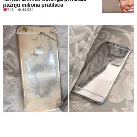
pažnju miliona pratilaca
746 👁 44.034