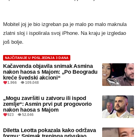
Mobitel joj je bio izgreban pa je malo po malo maknula
zlatni sloj i ispolirala svoj iPhone. Na kraju je izgledao
još bolje.
NAJČITANIJE U POSLJEDNJA 3 DANA
Kačavenda objavila snimak Asmina
nakon haosa s Majom: „Po Beogradu
kreće švedski akcioni“
1.966 👁 109.048
„Mogu završiti u zatvoru ili ispod
zemlje“: Asmin prvi put progovorio
nakon haosa s Majom
923 👁 52.046
Diletta Leotta pokazala kako održava
formu: Snimak treninga privukao