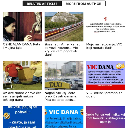
RELATED ARTICLES
MORE FROM AUTHOR
GENIJALAN DANA: Fata
Bosanac i Amerikanac
Mujo na ljetovanju: VIC
i Mujina jaja
se vozili vozom…: Vic
koji morate čuti!
koji će vam popraviti
dan!
Uz ove dobre viceve ćeš
Najjači vic koji ćete
VIC DANA: Spremna za
se nasmijati nakon
prepričavati danima:
udaju
teškog dana
Pita baka taksistu…