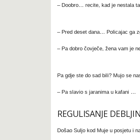
– Doobro… recite, kad je nestala ta
– Pred deset dana… Policajac ga zg
– Pa dobro čovječe, žena vam je nes
Pa gdje ste do sad bili? Mujo se na
– Pa slavio s jaranima u kafani …
REGULISANJE DEBLJI
Došao Suljo kod Muje u posjetu i na