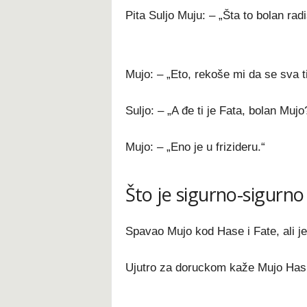
Pita Suljo Muju: – „Šta to bolan radiš
Mujo: – „Eto, rekoše mi da se sva ti
Suljo: – „A đe ti je Fata, bolan Mujo
Mujo: – „Eno je u frizideru.“
Što je sigurno-sigurno
Spavao Mujo kod Hase i Fate, ali j
Ujutro za doruckom kaže Mujo Hasi