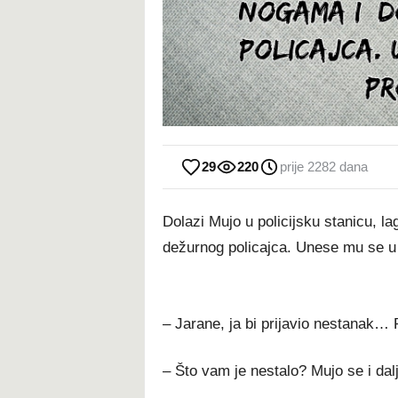
29
220
prije 2282 dana
Dolazi Mujo u policijsku stanicu, la
dežurnog policajca. Unese mu se u l
– Jarane, ja bi prijavio nestanak… 
– Što vam je nestalo? Mujo se i dalje