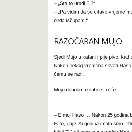
– „Šta to uradi ?!?“
– „Pa vidim da se citavo vrijeme mu
onda isčupam.“
RAZOČARAN MUJO
Sjedi Mujo u kafani i pije pivo, kad
Nakon nekog vremena shvati Haso d
čemu se radi.
Mujo duboko uzdahne i reče:
– E moj Haso … Nakon 25 godina br
Fato, prije 25 godina imalo smo jefti