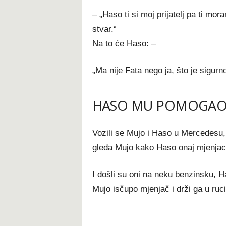
– „Haso ti si moj prijatelj pa ti mo
stvar.“
Na to će Haso: –
„Ma nije Fata nego ja, što je sigurn
HASO MU POMOGA
Vozili se Mujo i Haso u Mercedesu, 
gleda Mujo kako Haso onaj mjenjac 
I došli su oni na neku benzinsku, Ha
Mujo isčupo mjenjač i drži ga u ruci