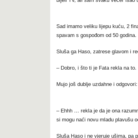
bijeli TV, ali sam svaku večer iša
Sad imamo veliku lijepu kuću, 2 fin
spavam s gospođom od 50 godina. 
Sluša ga Haso, zatrese glavom i re
– Dobro, i što ti je Fata rekla na to.
Mujo još dublje uzdahne i odgovori:
– Ehhh … rekla je da je ona razumn
si mogu naći novu mladu plavušu 
Sluša Haso i ne vjeruje ušima, pa 