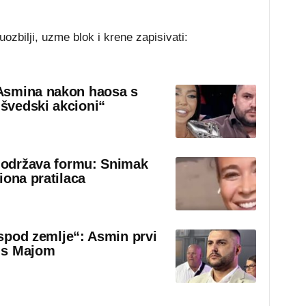
zbilji, uzme blok i krene zapisivati:
Asmina nakon haosa s
švedski akcioni“
o održava formu: Snimak
iona pratilaca
 ispod zemlje“: Asmin prvi
 s Majom