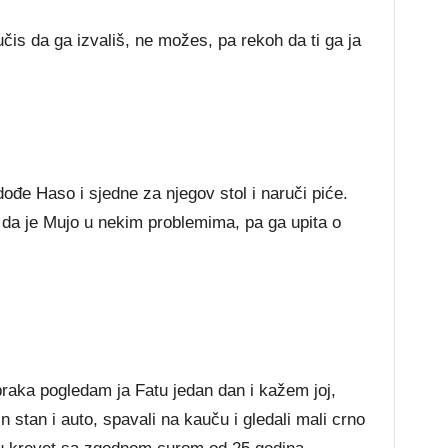
čis da ga izvališ, ne možes, pa rekoh da ti ga ja
 dođe Haso i sjedne za njegov stol i naruči piće.
a je Mujo u nekim problemima, pa ga upita o
aka pogledam ja Fatu jedan dan i kažem joj,
n stan i auto, spavali na kauču i gledali mali crno