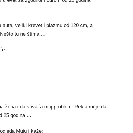
o u krevet sa zgodnom curom od 25 godina.
a auta, veliki krevet i plazmu od 120 cm, a
Nešto tu ne štima …
če:
a žena i da shvaća moj problem. Rekla mi je da
od 25 godina …
pogleda Muju i kaže: