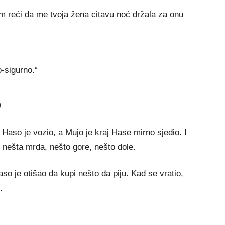
ram reći da me tvoja žena citavu noć držala za onu
o-sigurno.“
O
Haso je vozio, a Mujo je kraj Hase mirno sjedio. I
nešta mrda, nešto gore, nešto dole.
so je otišao da kupi nešto da piju. Kad se vratio,
.