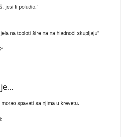
, jesi li poludio.“
jela na toploti šire na na hladnoći skupljaju“
?“
 je…
e morao spavati sa njima u krevetu.
: