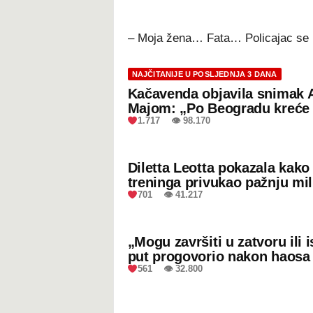
– Moja žena… Fata… Policajac se uo
NAJČITANIJE U POSLJEDNJA 3 DANA
Kačavenda objavila snimak 
Majom: „Po Beogradu kreće 
1.717 👁 98.170
Diletta Leotta pokazala kak
treninga privukao pažnju mil
701 👁 41.217
„Mogu završiti u zatvoru ili
put progovorio nakon haosa
561 👁 32.800