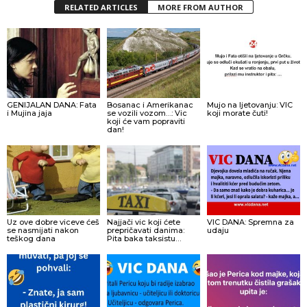
RELATED ARTICLES
MORE FROM AUTHOR
GENIJALAN DANA: Fata
Bosanac i Amerikanac
Mujo na ljetovanju: VIC
i Mujina jaja
se vozili vozom…: Vic
koji morate čuti!
koji će vam popraviti
dan!
Uz ove dobre viceve ćeš
Najjači vic koji ćete
VIC DANA: Spremna za
se nasmijati nakon
prepričavati danima:
udaju
teškog dana
Pita baka taksistu…