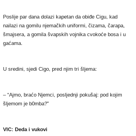
Poslije par dana dolazi kapetan da obiđe Cigu, kad
nailazi na gomilu njemačkih uniformi, čizama, čarapa,
šmajsera, a gomila švapskih vojnika cvokoće bosa i u
gaćama.
U sredini, sjedi Cigo, pred njim tri šljema:
– “Ajmo, braćo Njemci, posljednji pokušaj: pod kojim
šljemom je b0mba?”
VIC: Deda i vukovi