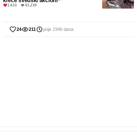
kreće švedski akcioni“
1.610 👁 91.239
24
211
prije 1946 dana