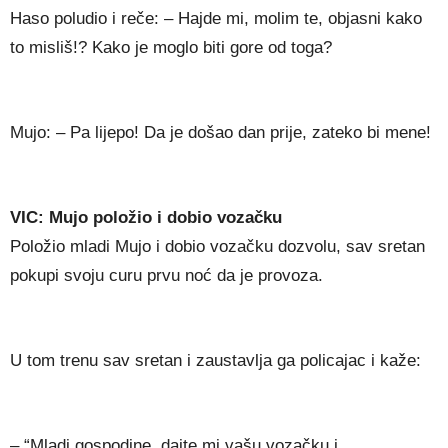
Haso poludio i reče: – Hajde mi, molim te, objasni kako
to misliš!? Kako je moglo biti gore od toga?
Mujo: – Pa lijepo! Da je došao dan prije, zateko bi mene!
VIC: Mujo položio i dobio vozačku
Položio mladi Mujo i dobio vozačku dozvolu, sav sretan
pokupi svoju curu prvu noć da je provoza.
U tom trenu sav sretan i zaustavlja ga policajac i kaže:
– “Mladi gospodine, dajte mi vašu vozačku i