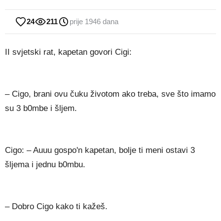
24
211
prije 1946 dana
II svjetski rat, kapetan govori Cigi:
– Cigo, brani ovu čuku životom ako treba, sve što imamo
su 3 b0mbe i šljem.
Cigo: – Auuu gospo'n kapetan, bolje ti meni ostavi 3
šljema i jednu b0mbu.
– Dobro Cigo kako ti kažeš.