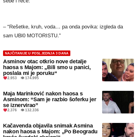
sebe i reče:
– “Rešetke, kruh, voda… pa onda povika: izgleda da
sam UBl0 MOTORISTU.”
NAJČITANIJE U POSLJEDNJA 3 DANA
Asminov otac otkrio nove detalje
haosa s Majom: „Bili smo u panici,
poslala mi je poruku“
2.953 👁 174.995
Maja Marinković nakon haosa s
Asminom: “Sam je razbio šoferku jer
se iznervirao”
2.376 👁 132.336
Kačavenda objavila snimak Asmina
nakon haosa s Majom: „Po Beogradu