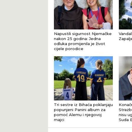
Napustili sigurnost Njemačke
Vandal
nakon 25 godina: Jedna
Zapalj
odluka promijenila je život
cijele porodice
Tri sestre iz Bihaća poklanjaju
Konačn
popunjeni Panini album za
Strazb
pomoć Alemu i njegovoj
nisu u
majci
Suda B