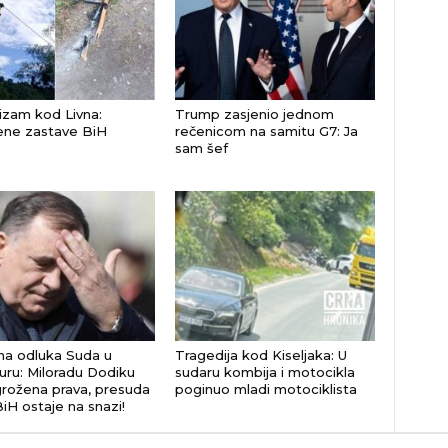
izam kod Livna:
Trump zasjenio jednom
ene zastave BiH
rečenicom na samitu G7: Ja
sam šef
a odluka Suda u
Tragedija kod Kiseljaka: U
uru: Miloradu Dodiku
sudaru kombija i motocikla
grožena prava, presuda
poginuo mladi motociklista
iH ostaje na snazi!