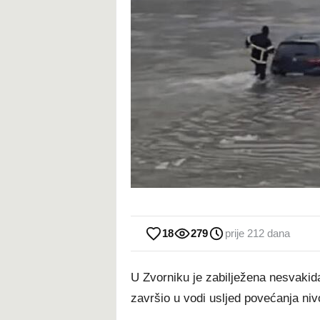
18
279
prije 212 dana
U Zvorniku je zabilježena nesvakida
završio u vodi usljed povećanja nivo