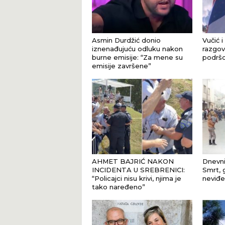
Asmin Durdžić donio
Vučić i
iznenađujuću odluku nakon
razgova
burne emisije: “Za mene su
podršci
emisije završene”
AHMET BAJRIĆ NAKON
Dnevni
INCIDENTA U SREBRENICI:
Smrt, 
“Policajci nisu krivi, njima je
neviđe
tako naređeno”