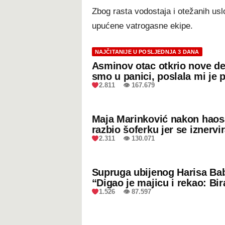
Zbog rasta vodostaja i otežanih us
upućene vatrogasne ekipe.
NAJČITANIJE U POSLJEDNJA 3 DANA
Asminov otac otkrio nove de
smo u panici, poslala mi je 
2.811 👁 167.679
Maja Marinković nakon hao
razbio šoferku jer se iznervi
2.311 👁 130.071
Supruga ubijenog Harisa Bab
“Digao je majicu i rekao: Bir
1.526 👁 87.597