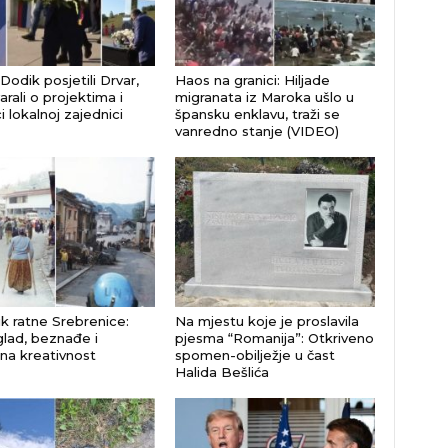
 Dodik posjetili Drvar,
Haos na granici: Hiljade
rali o projektima i
migranata iz Maroka ušlo u
 lokalnoj zajednici
špansku enklavu, traži se
vanredno stanje (VIDEO)
k ratne Srebrenice:
Na mjestu koje je proslavila
glad, beznađe i
pjesma “Romanija”: Otkriveno
na kreativnost
spomen-obilježje u čast
Halida Bešlića