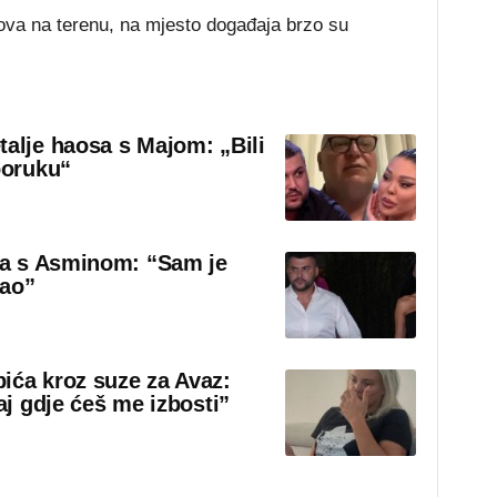
lova na terenu, na mjesto događaja brzo su
talje haosa s Majom: „Bili
poruku“
sa s Asminom: “Sam je
rao”
ića kroz suze za Avaz:
aj gdje ćeš me izbosti”