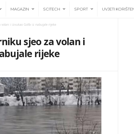
MAGAZIN
SCITECH
SPORT
UVJETI KORIŠTE
 volan i izvukao Golfa iz nabujale rijeke
niku sjeo za volan i
abujale rijeke