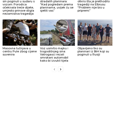
sin poginuli u sudaru s
stradalih planinara:
otkrio šta je prethodilo
vozom: Porodica
“Kad pogledam prema
tragediji na Elbrusu:
očekivala treće dijete,
planinama, uvijek ću se
“Problem nije bio u
umjesto prinove stigla
sjetiti vas”
pripremi”
nezamisliva tragedija
Masovna tučnjava u
Voz usmrtio majku i
Objavljeno tko su
centru Pule zbog cijene
trogodišnjeg sina:
planinari iz BiH koji su
suvenira
Vatrogasci rezali
poginuli u Rusiji
smrskani automobil
kako bi izvukli tijela