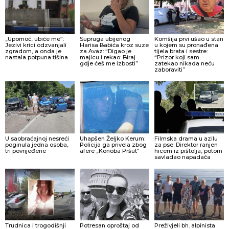
„Upomoć, ubiće me“:
Supruga ubijenog
Komšija prvi ušao u stan
Jezivi krici odzvanjali
Harisa Babića kroz suze
u kojem su pronađena
zgradom, a onda je
za Avaz: “Digao je
tijela brata i sestre:
nastala potpuna tišina
majicu i rekao: Biraj
“Prizor koji sam
gdje ćeš me izbosti”
zatekao nikada neću
zaboraviti”
U saobraćajnoj nesreći
Uhapšen Željko Kerum:
Filmska drama u azilu
poginula jedna osoba,
Policija ga privela zbog
za pse: Direktor ranjen
tri povrijeđene
afere „Konoba Pršut“
hicem iz pištolja, potom
savladao napadača
Trudnica i trogodišnji
Potresan oproštaj od
Preživjeli bh. alpinista