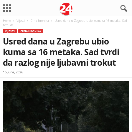
Home
Vijesti
Crna hronika
Usred dana u Zagrebu ubio kuma sa 16 metaka. Sad
tvrdi da...
VIJESTI
CRNA HRONIKA
Usred dana u Zagrebu ubio
kuma sa 16 metaka. Sad tvrdi
da razlog nije ljubavni trokut
15 Juna, 2026