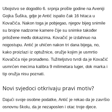
Ubojstvo se dogodilo 6. srpnja prošle godine na Aveniji
Gojka Šuška, gdje je Antić ispalio čak 16 hitaca u
Kovačića. Nakon toga je pobjegao, njegov bijeg snimile
su brojne nadzorne kamere čije su snimke također
priložene među dokazima. Kovačić je izdahnuo na
nogostupu. Antić je uhićen nakon tri dana bijega, no,
kako proizlazi iz optužnice, oružje kojim je usmrtio
Kovačića nije pronađeno. Tužiteljstvo tvrdi da je Kovačić
usmrćen mecima kalibra 9 milimetara luger, dok marka i
tip oružja nisu poznati.
Novi svjedoci otkrivaju pravi motiv?
Dajući svoje osobne podatke, Antić je rekao da je završio
osnovnu školu, da je nezaposlen i otac troje djece.