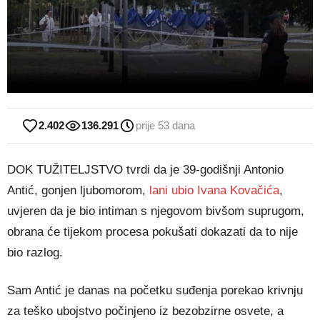
2.402
136.291
prije 53 dana
DOK TUŽITELJSTVO tvrdi da je 39-godišnji Antonio
Antić, gonjen ljubomorom,
lani ubio Ivana Kovačića
,
uvjeren da je bio intiman s njegovom bivšom suprugom,
obrana će tijekom procesa pokušati dokazati da to nije
bio razlog.
Sam Antić je danas na početku suđenja porekao krivnju
za teško ubojstvo počinjeno iz bezobzirne osvete, a