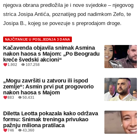
njegova obrana predložila je i nove svjedoke – njegovog
strica Josipa Antića, poznatijeg pod nadimkom Zefo, te
Josipa B., kojeg se povezuje s preprodajom droge.
NAJČITANIJE U POSLJEDNJA 3 DANA
Kačavenda objavila snimak Asmina
nakon haosa s Majom: „Po Beogradu
kreće švedski akcioni“
1.902 👁 107.258
„Mogu završiti u zatvoru ili ispod
zemlje“: Asmin prvi put progovorio
nakon haosa s Majom
883 👁 50.431
Diletta Leotta pokazala kako održava
formu: Snimak treninga privukao
pažnju miliona pratilaca
746 👁 43.360