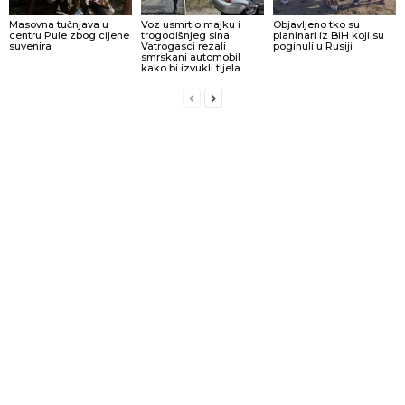
Masovna tučnjava u
Voz usmrtio majku i
Objavljeno tko su
centru Pule zbog cijene
trogodišnjeg sina:
planinari iz BiH koji su
suvenira
Vatrogasci rezali
poginuli u Rusiji
smrskani automobil
kako bi izvukli tijela