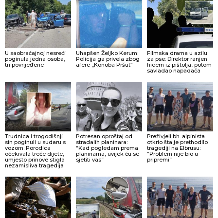
U saobraćajnoj nesreći
Uhapšen Željko Kerum:
Filmska drama u azilu
poginula jedna osoba,
Policija ga privela zbog
za pse: Direktor ranjen
tri povrijeđene
afere „Konoba Pršut“
hicem iz pištolja, potom
savladao napadača
Trudnica i trogodišnji
Potresan oproštaj od
Preživjeli bh. alpinista
sin poginuli u sudaru s
stradalih planinara:
otkrio šta je prethodilo
vozom: Porodica
“Kad pogledam prema
tragediji na Elbrusu:
očekivala treće dijete,
planinama, uvijek ću se
“Problem nije bio u
umjesto prinove stigla
sjetiti vas”
pripremi”
nezamisliva tragedija