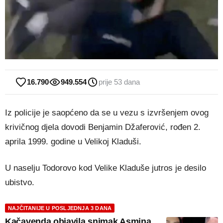
16.790
949.554
prije 53 dana
Iz policije je saopćeno da se u vezu s izvršenjem ovog
krivičnog djela dovodi Benjamin Džaferović, rođen 2.
aprila 1999. godine u Velikoj Kladuši.
U naselju Todorovo kod Velike Kladuše jutros je desilo
ubistvo.
NAJČITANIJE U POSLJEDNJA 3 DANA
Kačavenda objavila snimak Asmina