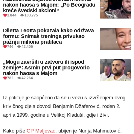
nakon haosa s Majom: „Po Beogradu
kreće švedski akcioni“
1.844 👁 103.775
Diletta Leotta pokazala kako održava
formu: Snimak treninga privukao
pažnju miliona pratilaca
746 👁 42.405
„Mogu završiti u zatvoru ili ispod
zemlje“: Asmin prvi put progovorio
nakon haosa s Majom
782 👁 42.264
Iz policije je saopćeno da se u vezu s izvršenjem ovog
krivičnog djela dovodi Benjamin Džaferović, rođen 2.
aprila 1999. godine u Velikoj Kladuši, gdje i živi.
Kako piše
GP Maljevac
, ubijen je Nurija Mahmutović,