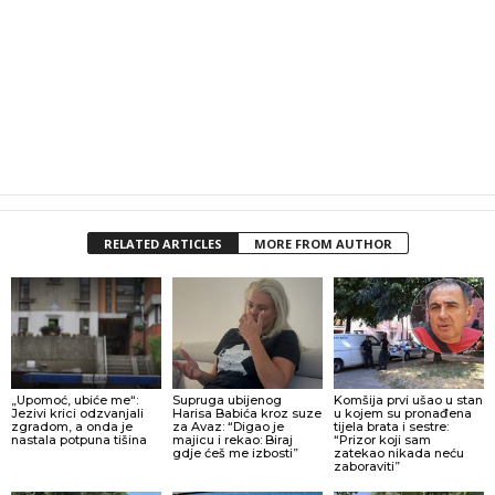
RELATED ARTICLES
MORE FROM AUTHOR
„Upomoć, ubiće me“:
Supruga ubijenog
Komšija prvi ušao u stan
Jezivi krici odzvanjali
Harisa Babića kroz suze
u kojem su pronađena
zgradom, a onda je
za Avaz: “Digao je
tijela brata i sestre:
nastala potpuna tišina
majicu i rekao: Biraj
“Prizor koji sam
gdje ćeš me izbosti”
zatekao nikada neću
zaboraviti”