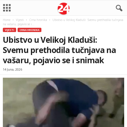
Home
Vijesti
Crna hronika
Ubistvo u Velikoj Kladuši: Svemu prethodila tučnjava
na vašaru, pojavio se i...
VIJESTI
CRNA HRONIKA
Ubistvo u Velikoj Kladuši:
Svemu prethodila tučnjava na
vašaru, pojavio se i snimak
14 Juna, 2026