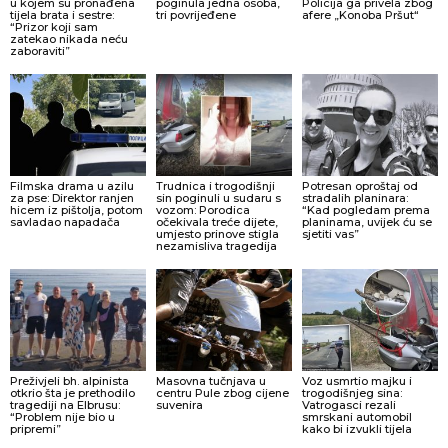
u kojem su pronađena
poginula jedna osoba,
Policija ga privela zbog
tijela brata i sestre:
tri povrijeđene
afere „Konoba Pršut“
“Prizor koji sam
zatekao nikada neću
zaboraviti”
Filmska drama u azilu
Trudnica i trogodišnji
Potresan oproštaj od
za pse: Direktor ranjen
sin poginuli u sudaru s
stradalih planinara:
hicem iz pištolja, potom
vozom: Porodica
“Kad pogledam prema
savladao napadača
očekivala treće dijete,
planinama, uvijek ću se
umjesto prinove stigla
sjetiti vas”
nezamisliva tragedija
Preživjeli bh. alpinista
Masovna tučnjava u
Voz usmrtio majku i
otkrio šta je prethodilo
centru Pule zbog cijene
trogodišnjeg sina:
tragediji na Elbrusu:
suvenira
Vatrogasci rezali
“Problem nije bio u
smrskani automobil
pripremi”
kako bi izvukli tijela