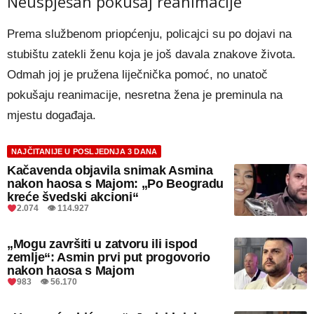
Neuspješan pokušaj reanimacije
Prema službenom priopćenju, policajci su po dojavi na
stubištu zatekli ženu koja je još davala znakove života.
Odmah joj je pružena liječnička pomoć, no unatoč
pokušaju reanimacije, nesretna žena je preminula na
mjestu događaja.
NAJČITANIJE U POSLJEDNJA 3 DANA
Kačavenda objavila snimak Asmina
nakon haosa s Majom: „Po Beogradu
kreće švedski akcioni“
2.074 👁 114.927
„Mogu završiti u zatvoru ili ispod
zemlje“: Asmin prvi put progovorio
nakon haosa s Majom
983 👁 56.170