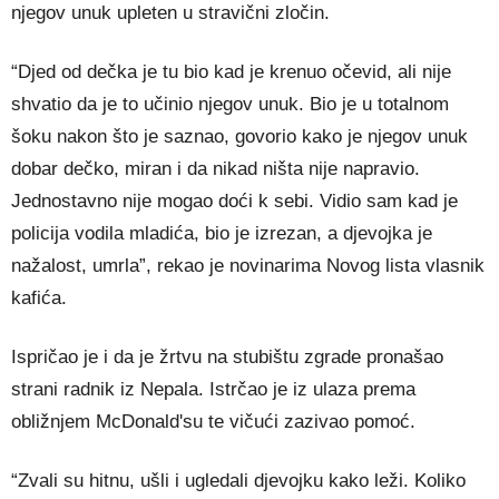
njegov unuk upleten u stravični zločin.
“Djed od dečka je tu bio kad je krenuo očevid, ali nije
shvatio da je to učinio njegov unuk. Bio je u totalnom
šoku nakon što je saznao, govorio kako je njegov unuk
dobar dečko, miran i da nikad ništa nije napravio.
Jednostavno nije mogao doći k sebi. Vidio sam kad je
policija vodila mladića, bio je izrezan, a djevojka je
nažalost, umrla”, rekao je novinarima Novog lista vlasnik
kafića.
Ispričao je i da je žrtvu na stubištu zgrade pronašao
strani radnik iz Nepala. Istrčao je iz ulaza prema
obližnjem McDonald'su te vičući zazivao pomoć.
“Zvali su hitnu, ušli i ugledali djevojku kako leži. Koliko