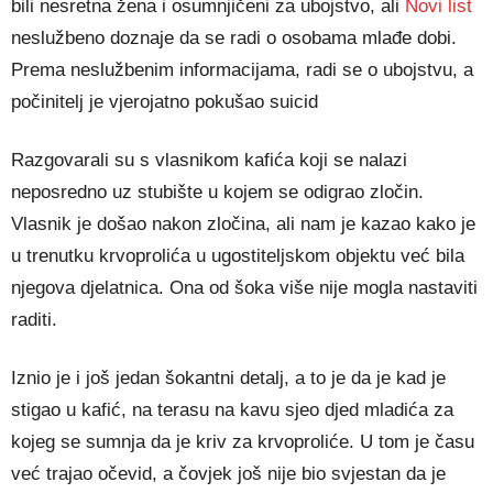
bili nesretna žena i osumnjičeni za ubojstvo, ali
Novi list
neslužbeno doznaje da se radi o osobama mlađe dobi.
Prema neslužbenim informacijama, radi se o ubojstvu, a
počinitelj je vjerojatno pokušao suicid
Razgovarali su s vlasnikom kafića koji se nalazi
neposredno uz stubište u kojem se odigrao zločin.
Vlasnik je došao nakon zločina, ali nam je kazao kako je
u trenutku krvoprolića u ugostiteljskom objektu već bila
njegova djelatnica. Ona od šoka više nije mogla nastaviti
raditi.
Iznio je i još jedan šokantni detalj, a to je da je kad je
stigao u kafić, na terasu na kavu sjeo djed mladića za
kojeg se sumnja da je kriv za krvoproliće. U tom je času
već trajao očevid, a čovjek još nije bio svjestan da je