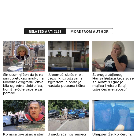
RELATED ARTICLES
MORE FROM AUTHOR
Sin osumnjičen da je na
„Upomoć, ubiće me“:
Supruga ubijenog
smrt pretukao majku na
Jezivi krici odzvanjali
Harisa Babića kroz suze
Novom Beogradu: Žrtva
zgradom, a onda je
za Avaz: “Digao je
bila ugledna doktorica,
nastala potpuna tišina
majicu i rekao: Biraj
komšije čule vapaje za
gdje ćeš me izbosti”
pomoć
Komšija prvi ušao u stan
U saobraćajnoj nesreći
Uhapšen Željko Kerum: