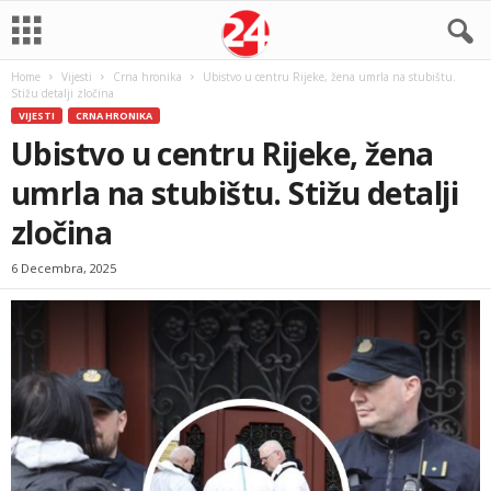
Home
Vijesti
Crna hronika
Ubistvo u centru Rijeke, žena umrla na stubištu.
Stižu detalji zločina
VIJESTI
CRNA HRONIKA
Ubistvo u centru Rijeke, žena
umrla na stubištu. Stižu detalji
zločina
6 Decembra, 2025