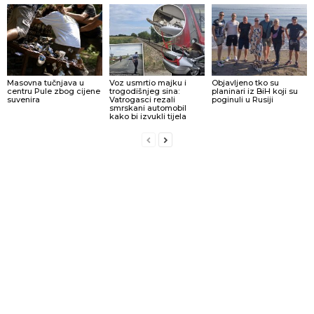
Masovna tučnjava u
Voz usmrtio majku i
Objavljeno tko su
centru Pule zbog cijene
trogodišnjeg sina:
planinari iz BiH koji su
suvenira
Vatrogasci rezali
poginuli u Rusiji
smrskani automobil
kako bi izvukli tijela