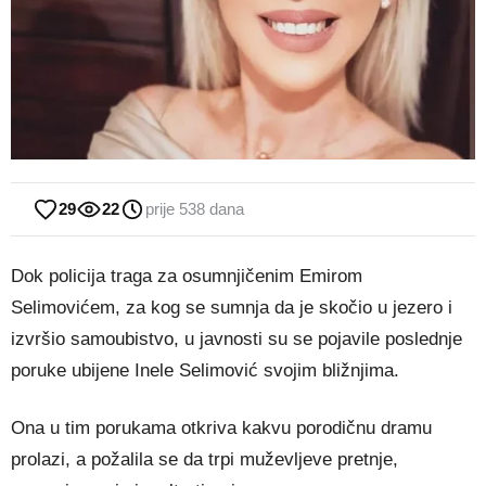
29
22
prije 538 dana
Dok policija traga za osumnjičenim Emirom
Selimovićem, za kog se sumnja da je skočio u jezero i
izvršio samoubistvo, u javnosti su se pojavile poslednje
poruke ubijene Inele Selimović svojim bližnjima.
Ona u tim porukama otkriva kakvu porodičnu dramu
prolazi, a požalila se da trpi muževljeve pretnje,