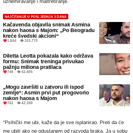
uznemiravanje i maltretiranje.
NAJČITANIJE U POSLJEDNJA 3 DANA
Kačavenda objavila snimak Asmina
nakon haosa s Majom: „Po Beogradu
kreće švedski akcioni“
1.844 👁 103.775
Diletta Leotta pokazala kako održava
formu: Snimak treninga privukao
pažnju miliona pratilaca
746 👁 42.405
„Mogu završiti u zatvoru ili ispod
zemlje“: Asmin prvi put progovorio
nakon haosa s Majom
782 👁 42.399
“Psihički me ubi, kaže da je sve isplanirao. Preti da će
me ubiti ako ne odustanem od razvoda braka. Ja u sobu