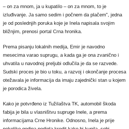
– on za mnom, ja u kupatilo – on za mnom, to je
izluđivanje. Ja samo sedim i počnem da plačem”, jedna
je od poslednjih poruka koje je Inela napisala svojim
bližnjim, prenosi portal Crna hronika.
Prema pisanju lokalnih medija, Еmir je navodno
mesecima varao suprugu, a kada ga je ona zvanično i
uhvatila u navodnoj preljubi odlučila je da se razvede.
Sudski proces je bio u toku, a razvoj i okončanje procesa
otežavala je informacija da imaju zajednički stan u kojem
je porodica živela.
Kako je potvrđeno iz Tužilaštva TK, automobil škoda
fabija je bila u vlasništvu supruge Inele, a prema
informacijama Crne Hronike. Odnosno, Inela je prije
nekoliko godina podigla kredit kako bi kupila, sebi,