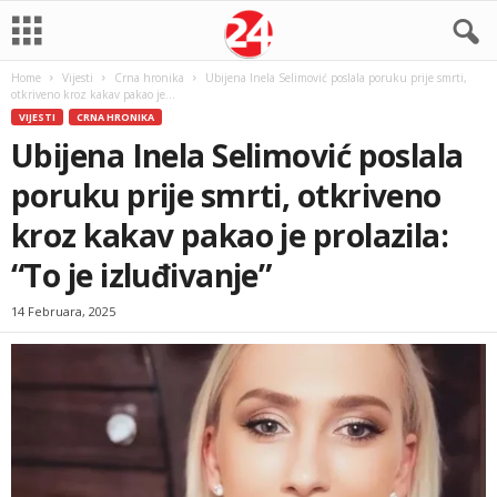
Home
Vijesti
Crna hronika
Ubijena Inela Selimović poslala poruku prije smrti,
otkriveno kroz kakav pakao je...
VIJESTI
CRNA HRONIKA
Ubijena Inela Selimović poslala
poruku prije smrti, otkriveno
kroz kakav pakao je prolazila:
“To je izluđivanje”
14 Februara, 2025