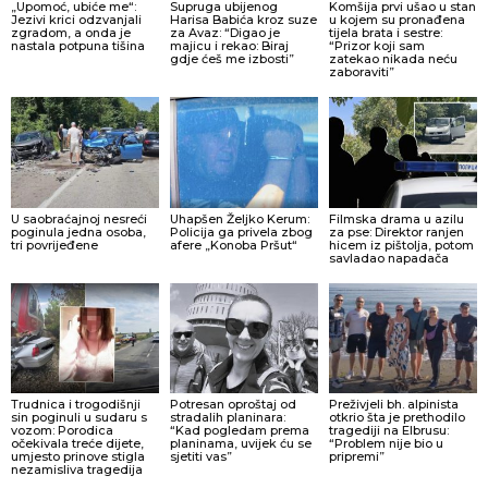
„Upomoć, ubiće me“:
Supruga ubijenog
Komšija prvi ušao u stan
Jezivi krici odzvanjali
Harisa Babića kroz suze
u kojem su pronađena
zgradom, a onda je
za Avaz: “Digao je
tijela brata i sestre:
nastala potpuna tišina
majicu i rekao: Biraj
“Prizor koji sam
gdje ćeš me izbosti”
zatekao nikada neću
zaboraviti”
U saobraćajnoj nesreći
Uhapšen Željko Kerum:
Filmska drama u azilu
poginula jedna osoba,
Policija ga privela zbog
za pse: Direktor ranjen
tri povrijeđene
afere „Konoba Pršut“
hicem iz pištolja, potom
savladao napadača
Trudnica i trogodišnji
Potresan oproštaj od
Preživjeli bh. alpinista
sin poginuli u sudaru s
stradalih planinara:
otkrio šta je prethodilo
vozom: Porodica
“Kad pogledam prema
tragediji na Elbrusu:
očekivala treće dijete,
planinama, uvijek ću se
“Problem nije bio u
umjesto prinove stigla
sjetiti vas”
pripremi”
nezamisliva tragedija