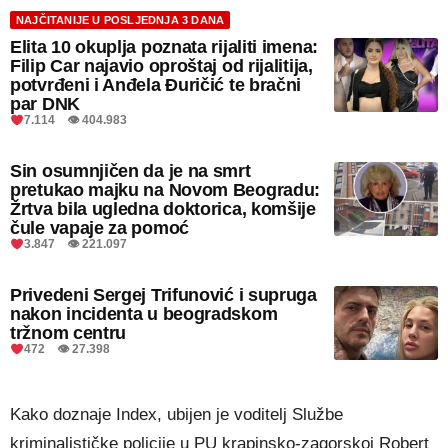
NAJČITANIJE U POSLJEDNJA 3 DANA
Elita 10 okuplja poznata rijaliti imena:
Filip Car najavio oproštaj od rijalitija,
potvrđeni i Anđela Đuričić te bračni
par DNK
7.114 👁 404.983
Sin osumnjičen da je na smrt
pretukao majku na Novom Beogradu:
Žrtva bila ugledna doktorica, komšije
čule vapaje za pomoć
3.847 👁 221.097
Privedeni Sergej Trifunović i supruga
nakon incidenta u beogradskom
tržnom centru
472 👁 27.398
Kako doznaje Index, ubijen je voditelj Službe
kriminalističke policije u PU krapinsko-zagorskoj Robert