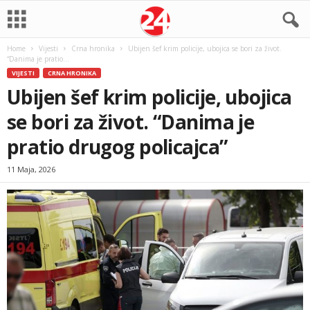
Home
Vijesti
Crna hronika
Ubijen šef krim policije, ubojica se bori za život.
“Danima je pratio...
VIJESTI
CRNA HRONIKA
Ubijen šef krim policije, ubojica
se bori za život. “Danima je
pratio drugog policajca”
11 Maja, 2026