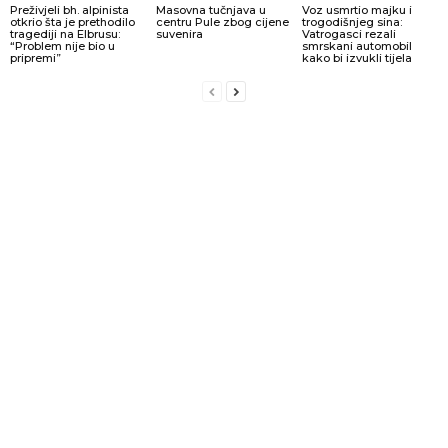
Preživjeli bh. alpinista
Masovna tučnjava u
Voz usmrtio majku i
otkrio šta je prethodilo
centru Pule zbog cijene
trogodišnjeg sina:
tragediji na Elbrusu:
suvenira
Vatrogasci rezali
“Problem nije bio u
smrskani automobil
pripremi”
kako bi izvukli tijela