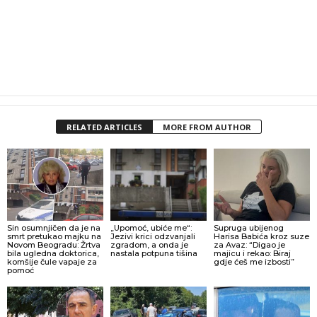
RELATED ARTICLES
MORE FROM AUTHOR
Sin osumnjičen da je na
„Upomoć, ubiće me“:
Supruga ubijenog
smrt pretukao majku na
Jezivi krici odzvanjali
Harisa Babića kroz suze
Novom Beogradu: Žrtva
zgradom, a onda je
za Avaz: “Digao je
bila ugledna doktorica,
nastala potpuna tišina
majicu i rekao: Biraj
komšije čule vapaje za
gdje ćeš me izbosti”
pomoć