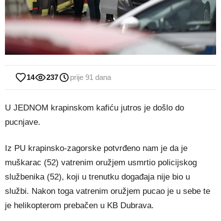
14
237
prije 91 dana
U JEDNOM krapinskom kafiću jutros je došlo do
pucnjave.
Iz PU krapinsko-zagorske potvrđeno nam je da je
muškarac (52) vatrenim oružjem usmrtio policijskog
službenika (52), koji u trenutku događaja nije bio u
službi. Nakon toga vatrenim oružjem pucao je u sebe te
je helikopterom prebačen u KB Dubrava.