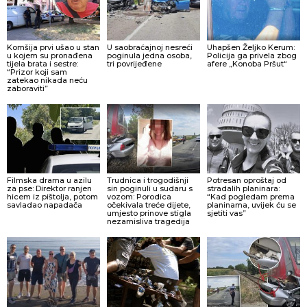
Komšija prvi ušao u stan
U saobraćajnoj nesreći
Uhapšen Željko Kerum:
u kojem su pronađena
poginula jedna osoba,
Policija ga privela zbog
tijela brata i sestre:
tri povrijeđene
afere „Konoba Pršut“
“Prizor koji sam
zatekao nikada neću
zaboraviti”
Filmska drama u azilu
Trudnica i trogodišnji
Potresan oproštaj od
za pse: Direktor ranjen
sin poginuli u sudaru s
stradalih planinara:
hicem iz pištolja, potom
vozom: Porodica
“Kad pogledam prema
savladao napadača
očekivala treće dijete,
planinama, uvijek ću se
umjesto prinove stigla
sjetiti vas”
nezamisliva tragedija