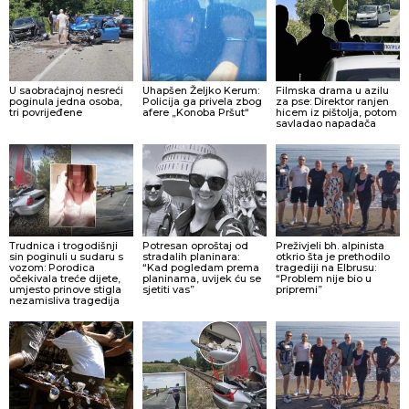
U saobraćajnoj nesreći
Uhapšen Željko Kerum:
Filmska drama u azilu
poginula jedna osoba,
Policija ga privela zbog
za pse: Direktor ranjen
tri povrijeđene
afere „Konoba Pršut“
hicem iz pištolja, potom
savladao napadača
Trudnica i trogodišnji
Potresan oproštaj od
Preživjeli bh. alpinista
sin poginuli u sudaru s
stradalih planinara:
otkrio šta je prethodilo
vozom: Porodica
“Kad pogledam prema
tragediji na Elbrusu:
očekivala treće dijete,
planinama, uvijek ću se
“Problem nije bio u
umjesto prinove stigla
sjetiti vas”
pripremi”
nezamisliva tragedija