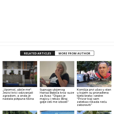
RELATED ARTICLES
MORE FROM AUTHOR
„Upomoć, ubiće me“:
Supruga ubijenog
Komšija prvi ušao u stan
Jezivi krici odzvanjali
Harisa Babića kroz suze
u kojem su pronađena
zgradom, a onda je
za Avaz: “Digao je
tijela brata i sestre:
nastala potpuna tišina
majicu i rekao: Biraj
“Prizor koji sam
gdje ćeš me izbosti”
zatekao nikada neću
zaboraviti”