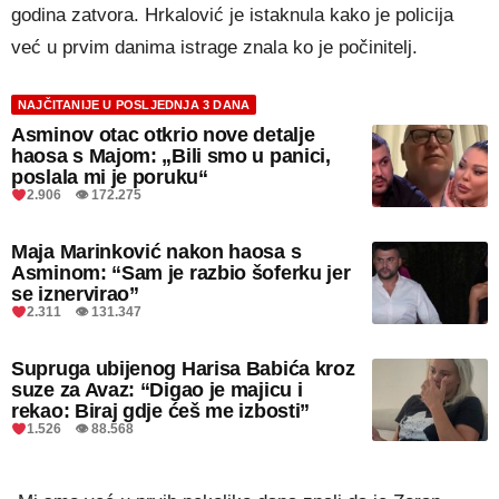
godina zatvora. Hrkalović je istaknula kako je policija
već u prvim danima istrage znala ko je počinitelj.
NAJČITANIJE U POSLJEDNJA 3 DANA
Asminov otac otkrio nove detalje
haosa s Majom: „Bili smo u panici,
poslala mi je poruku“
2.906 👁 172.275
Maja Marinković nakon haosa s
Asminom: “Sam je razbio šoferku jer
se iznervirao”
2.311 👁 131.347
Supruga ubijenog Harisa Babića kroz
suze za Avaz: “Digao je majicu i
rekao: Biraj gdje ćeš me izbosti”
1.526 👁 88.568