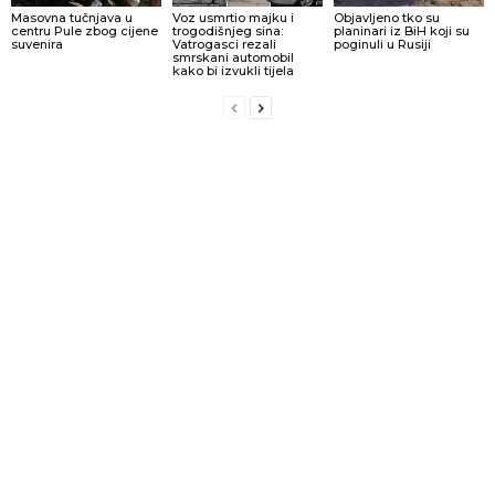
Masovna tučnjava u
Voz usmrtio majku i
Objavljeno tko su
centru Pule zbog cijene
trogodišnjeg sina:
planinari iz BiH koji su
suvenira
Vatrogasci rezali
poginuli u Rusiji
smrskani automobil
kako bi izvukli tijela