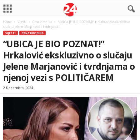
Home
Vijesti
Crna hronika
“UBICA JE BIO POZNAT!” Hrkalović ekskluzivno o
slučaju Jelene Marjanović i tvrdnjama...
VIJESTI
CRNA HRONIKA
“UBICA JE BIO POZNAT!”
Hrkalović ekskluzivno o slučaju
Jelene Marjanović i tvrdnjama o
njenoj vezi s POLITIČAREM
2 Decembra, 2024