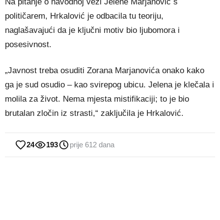
Na pitanje o navodnoj vezi Jelene Marjanović s
političarem, Hrkalović je odbacila tu teoriju,
naglašavajući da je ključni motiv bio ljubomora i
posesivnost.
„Javnost treba osuditi Zorana Marjanovića onako kako
ga je sud osudio – kao svirepog ubicu. Jelena je klečala i
molila za život. Nema mjesta mistifikaciji; to je bio
brutalan zločin iz strasti,“ zaključila je Hrkalović.
24
193
prije 612 dana