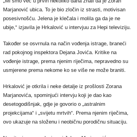
„Mi smo već u prvih nekoliko dana znali da je Zoran
Marjanović ubica. To je bio zločin iz strasti, motivisan
posesivnošću. Jelena je klečala i molila ga da je ne
ubije,“ izjavila je Hrkalović u intervjuu za Hepi televiziju.
Također se osvrnula na način vođenja istrage, braneći
rad pokojnog inspektora Dejana Jovića. Kritike na
vođenje istrage, prema njenim riječima, nepravedno su
usmjerene prema nekome ko se više ne može braniti.
Hrkalović je otkrila i neke detalje iz prošlosti Zorana
Marjanovića, spominjući intervju koji je dao kao
desetogodišnjak, gdje je govorio o „astralnim
projekcijama“ i „svijetu mrtvih“. Prema njenim riječima,
ovo ukazuje na složenu i neobičnu porodičnu situaciju.