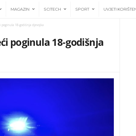
MAGAZIN
SCITECH
SPORT
UVJETI KORIŠTE
i poginula 18-godišnja djevojka
eći poginula 18-godišnja