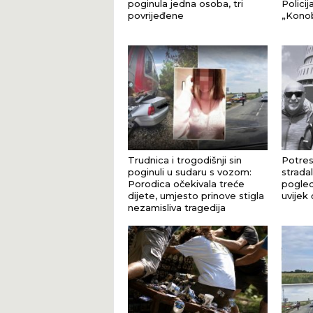
poginula jedna osoba, tri
Policij
povrijeđene
„Konob
Trudnica i trogodišnji sin
Potres
poginuli u sudaru s vozom:
stradal
Porodica očekivala treće
pogle
dijete, umjesto prinove stigla
uvijek 
nezamisliva tragedija