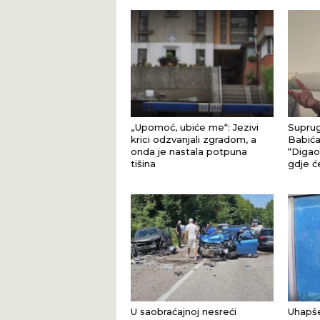
„Upomoć, ubiće me“: Jezivi
Suprug
krici odzvanjali zgradom, a
Babića
onda je nastala potpuna
“Digao 
tišina
gdje ć
U saobraćajnoj nesreći
Uhapše