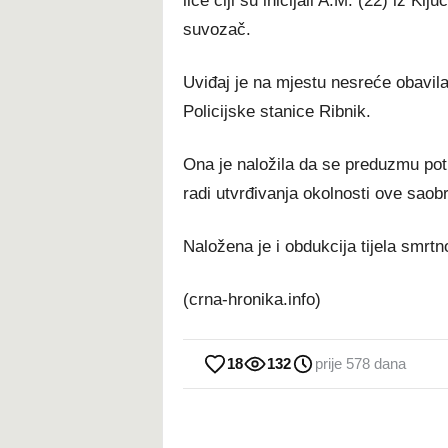
lice čiji su inicijali A.M. (22) iz Klj
suvozač.
Uviđaj je na mjestu nesreće obavila
Policijske stanice Ribnik.
Ona je naložila da se preduzmu potr
radi utvrđivanja okolnosti ove saob
Naložena je i obdukcija tijela smr
(crna-hronika.info)
18
132
prije 578 dana