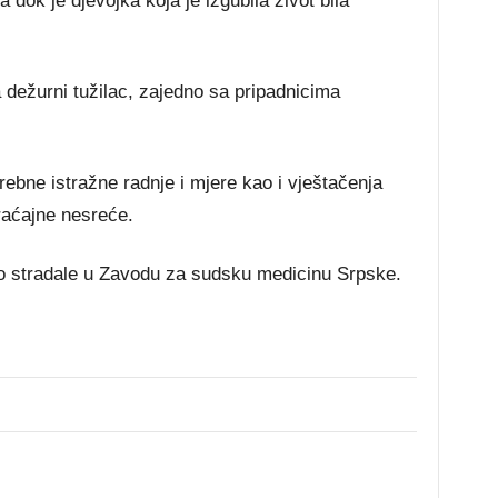
uča dok je djevojka koja je izgubila život bila
 dežurni tužilac, zajedno sa pripadnicima
ebne istražne radnje i mjere kao i vještačenja
raćajne nesreće.
tno stradale u Zavodu za sudsku medicinu Srpske.