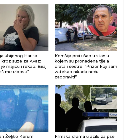
a ubijenog Harisa
Komšija prvi ušao u stan u
 kroz suze za Avaz:
kojem su pronađena tijela
je majicu i rekao: Biraj
brata i sestre: “Prizor koji sam
eš me izbosti”
zatekao nikada neću
zaboraviti”
n Željko Kerum:
Filmska drama u azilu za pse: