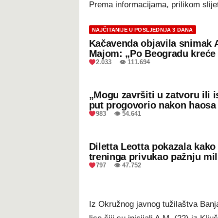
Prema informacijama, prilikom slijet
NAJČITANIJE U POSLJEDNJA 3 DANA
Kačavenda objavila snimak 
Majom: „Po Beogradu kreće 
2.033 👁 111.694
„Mogu završiti u zatvoru ili
put progovorio nakon haosa
983 👁 54.641
Diletta Leotta pokazala kak
treninga privukao pažnju mil
797 👁 47.752
Iz Okružnog javnog tužilaštva Banj