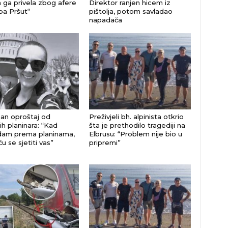
a ga privela zbog afere
Direktor ranjen hicem iz
a Pršut“
pištolja, potom savladao
napadača
an oproštaj od
Preživjeli bh. alpinista otkrio
ih planinara: “Kad
šta je prethodilo tragediji na
dam prema planinama,
Elbrusu: “Problem nije bio u
ću se sjetiti vas”
pripremi”