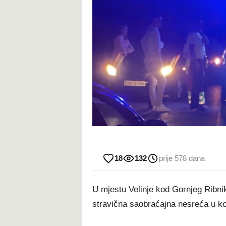
18
132
prije 578 dana
U mjestu Velinje kod Gornjeg Ribnik
stravična saobraćajna nesreća u koj