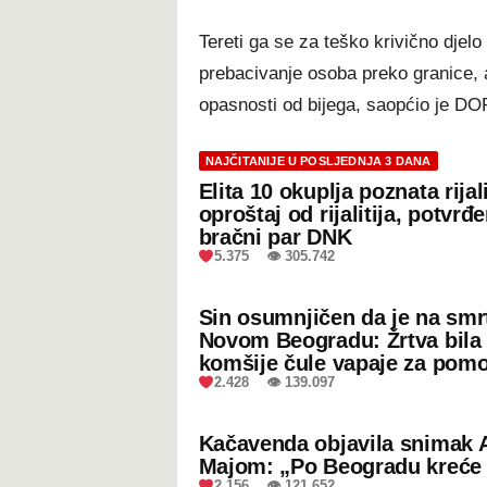
Tereti ga se za teško krivično djelo
prebacivanje osoba preko granice, a
opasnosti od bijega, saopćio je D
NAJČITANIJE U POSLJEDNJA 3 DANA
Elita 10 okuplja poznata rijal
oproštaj od rijalitija, potvrđ
bračni par DNK
5.375 👁 305.742
Sin osumnjičen da je na smr
Novom Beogradu: Žrtva bila 
komšije čule vapaje za pom
2.428 👁 139.097
Kačavenda objavila snimak 
Majom: „Po Beogradu kreće 
2.156 👁 121.652