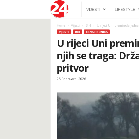
2
VIJESTI
LIFESTYLE
4
Home
Vijesti
BiH
U rijeci Uni preminula jedna 
VIJESTI
BIH
CRNA HRONIKA
h
U rijeci Uni premi
njih se traga: Dr
.
pritvor
b
25 Februara, 2026
a