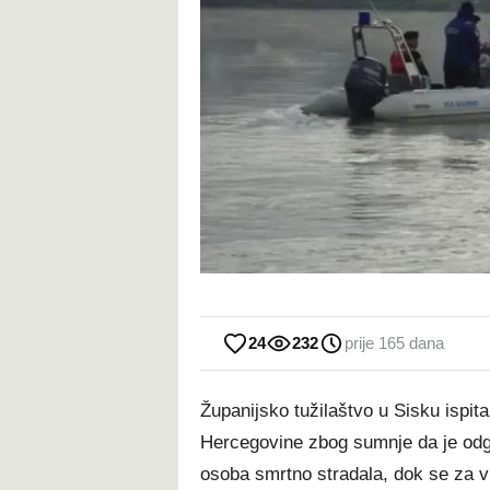
24
232
prije 165 dana
Županijsko tužilaštvo u Sisku ispita
Hercegovine zbog sumnje da je odgov
osoba smrtno stradala, dok se za viš