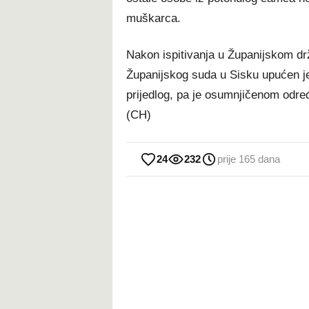
muškarca.
Nakon ispitivanja u Županijskom drž
Županijskog suda u Sisku upućen je 
prijedlog, pa je osumnjičenom određ
(CH)
24
232
prije 165 dana