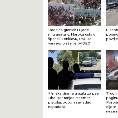
Haos na granici: Hiljade
U saob
migranata iz Maroka ušlo u
poginu
špansku enklavu, traži se
povrij
vanredno stanje (VIDEO)
Filmska drama u azilu za pse:
Trudnic
Direktor ranjen hicem iz
poginu
pištolja, potom savladao
Porodi
napadača
dijete,
nezami