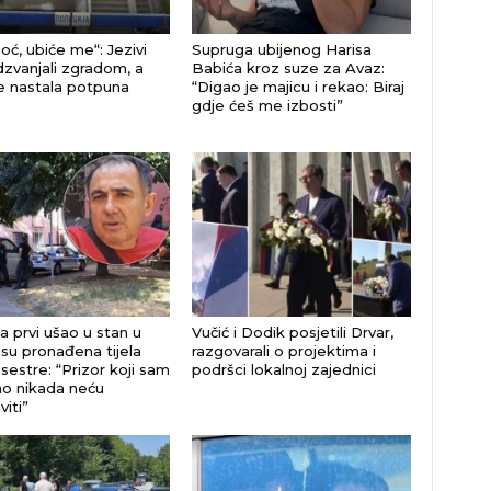
ć, ubiće me“: Jezivi
Supruga ubijenog Harisa
odzvanjali zgradom, a
Babića kroz suze za Avaz:
e nastala potpuna
“Digao je majicu i rekao: Biraj
gdje ćeš me izbosti”
a prvi ušao u stan u
Vučić i Dodik posjetili Drvar,
su pronađena tijela
razgovarali o projektima i
 sestre: “Prizor koji sam
podršci lokalnoj zajednici
o nikada neću
iti”