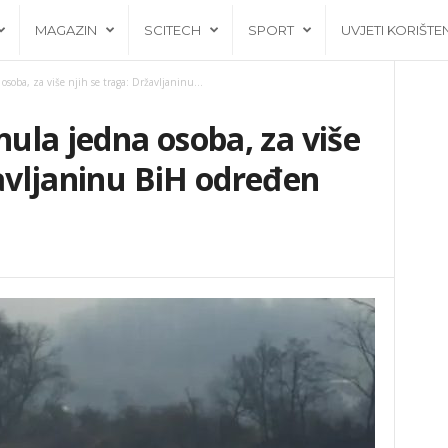
MAGAZIN
SCITECH
SPORT
UVJETI KORIŠTE
osoba, za više njih se traga: Državljaninu...
nula jedna osoba, za više
žavljaninu BiH određen