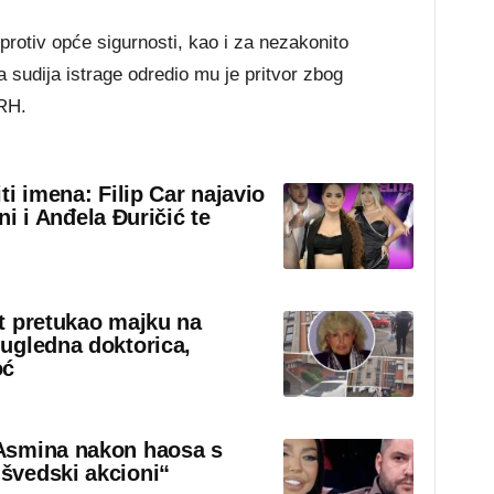
 protiv opće sigurnosti, kao i za nezakonito
 sudija istrage odredio mu je pritvor zbog
ORH.
iti imena: Filip Car najavio
eni i Anđela Đuričić te
t pretukao majku na
ugledna doktorica,
oć
Asmina nakon haosa s
švedski akcioni“