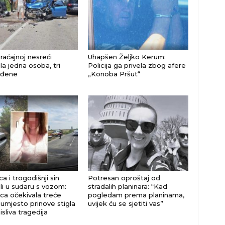
raćajnoj nesreći
Uhapšen Željko Kerum:
la jedna osoba, tri
Policija ga privela zbog afere
eđene
„Konoba Pršut“
a i trogodišnji sin
Potresan oproštaj od
li u sudaru s vozom:
stradalih planinara: “Kad
ca očekivala treće
pogledam prema planinama,
 umjesto prinove stigla
uvijek ću se sjetiti vas”
sliva tragedija