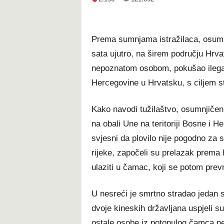
Prema sumnjama istražilaca, osumnji
sata ujutro, na širem području Hrv
nepoznatom osobom, pokušao ilegaln
Hercegovine u Hrvatsku, s ciljem sti
Kako navodi tužilaštvo, osumnjičen
na obali Une na teritoriji Bosne i H
svjesni da plovilo nije pogodno za s
rijeke, započeli su prelazak prema 
ulaziti u čamac, koji se potom prev
U nesreći je smrtno stradao jedan s
dvoje kineskih državljana uspjeli su 
ostale osobe iz potonulog čamca ne