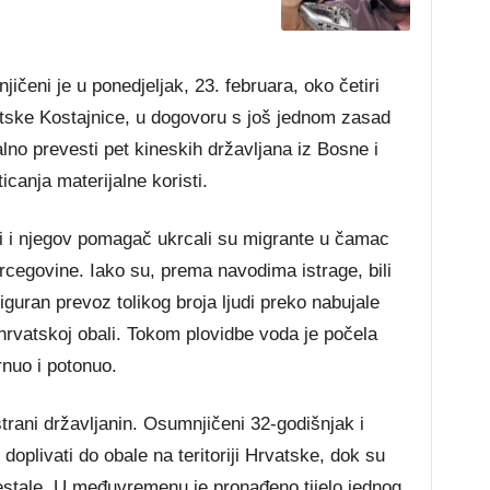
čeni je u ponedjeljak, 23. februara, oko četiri
atske Kostajnice, u dogovoru s još jednom zasad
o prevesti pet kineskih državljana iz Bosne i
canja materijalne koristi.
i i njegov pomagač ukrcali su migrante u čamac
ercegovine. Iako su, prema navodima istrage, bili
iguran prevoz tolikog broja ljudi preko nabujale
hrvatskoj obali. Tokom plovidbe voda je počela
rnuo i potonuo.
trani državljanin. Osumnjičeni 32-godišnjak i
doplivati do obale na teritoriji Hrvatske, dok su
stale. U međuvremenu je pronađeno tijelo jednog