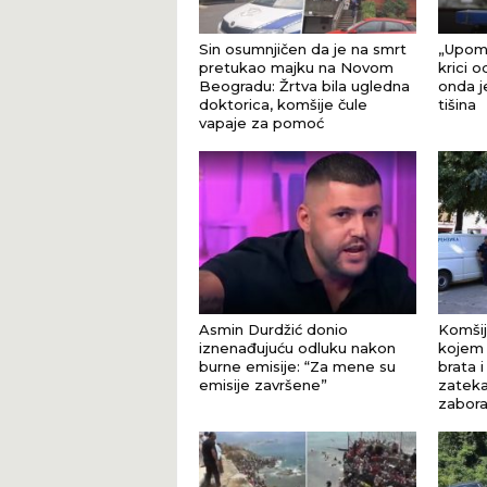
Sin osumnjičen da je na smrt
„Upomo
pretukao majku na Novom
krici 
Beogradu: Žrtva bila ugledna
onda j
doktorica, komšije čule
tišina
vapaje za pomoć
Asmin Durdžić donio
Komšij
iznenađujuću odluku nakon
kojem 
burne emisije: “Za mene su
brata i
emisije završene”
zateka
zaborav