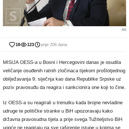
RS
18
123
prije 206 dana
MISIJA OESS-a u Bosni i Hercegovini danas je osudila
veličanje osuđenih ratnih zločinaca tijekom prošlotjednog
obilježavanja 9. siječnja kao dana Republike Srpske uz
poziv pravosuđu da reagira i sankcionira one koji to čine.
Iz OESS-a su reagirali u trenutku kada brojne nevladine
udruge te političke stranke u BiH upozoravaju kako
državna pravosudna tijela a prije svega Tužiteljstvo BiH
uopće ne reagiraju na sve raširenije istupe u kojima se