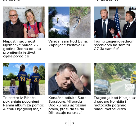
Napustili sigurnost
Vandalizam kod Livna:
Trump zasjenio jednom
Njemačke nakon 25
Zapaljene zastave BiH
rečenicom na samitu
godina: Jedna odluka
G7: Ja sam šef
promijenila je život
cijele porodice
Tri sestre iz Bihaća
Konačna odluka Suda u
Tragedija kod Kiseljaka:
poklanjaju popunjeni
Strazburu: Miloradu
U sudaru kombija i
Panini album za pomoć
Dodiku nisu ugrožena
motocikla poginuo
Alemu i njegovoj majci
prava, presuda Suda
mladi motociklista
BiH ostaje na snazi!