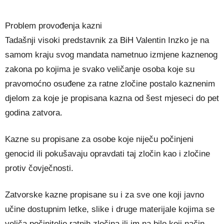
Problem provođenja kazni
Tadašnji visoki predstavnik za BiH Valentin Inzko je na
samom kraju svog mandata nametnuo izmjene kaznenog
zakona po kojima je svako veličanje osoba koje su
pravomoćno osuđene za ratne zločine postalo kaznenim
djelom za koje je propisana kazna od šest mjeseci do pet
godina zatvora.
Kazne su propisane za osobe koje niječu počinjeni
genocid ili pokušavaju opravdati taj zločin kao i zločine
protiv čovječnosti.
Zatvorske kazne propisane su i za sve one koji javno
učine dostupnim letke, slike i druge materijale kojima se
veliča počinitelje ratnih zločina ili im na bilo koji način