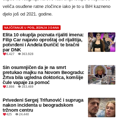
veliča osuđene ratne zločince iako je to u BiH kazneno
djelo još od 2021. godine.
NAJČITANIJE U POSLJEDNJA 3 DANA
Elita 10 okuplja poznata rijaliti imena:
Filip Car najavio oproštaj od rijalitija,
potvrđeni i Anđela Đuričić te bračni
par DNK
6.427 👁 363.928
Sin osumnjičen da je na smrt
pretukao majku na Novom Beogradu:
Žrtva bila ugledna doktorica, komšije
čule vapaje za pomoć
2.866 👁 163.469
Privedeni Sergej Trifunović i supruga
nakon incidenta u beogradskom
tržnom centru
425 👁 24.440