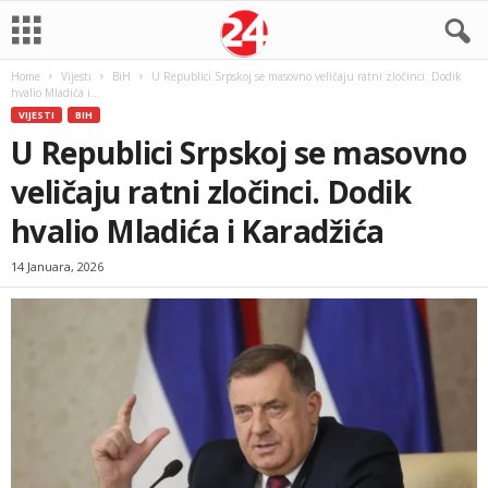
Home
Vijesti
BiH
U Republici Srpskoj se masovno veličaju ratni zločinci. Dodik
hvalio Mladića i...
VIJESTI
BIH
U Republici Srpskoj se masovno
veličaju ratni zločinci. Dodik
hvalio Mladića i Karadžića
14 Januara, 2026