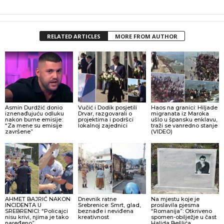
RELATED ARTICLES
MORE FROM AUTHOR
Asmin Durdžić donio
Vučić i Dodik posjetili
Haos na granici: Hiljade
iznenađujuću odluku
Drvar, razgovarali o
migranata iz Maroka
nakon burne emisije:
projektima i podršci
ušlo u špansku enklavu,
“Za mene su emisije
lokalnoj zajednici
traži se vanredno stanje
završene”
(VIDEO)
AHMET BAJRIĆ NAKON
Dnevnik ratne
Na mjestu koje je
INCIDENTA U
Srebrenice: Smrt, glad,
proslavila pjesma
SREBRENICI: “Policajci
beznađe i neviđena
“Romanija”: Otkriveno
nisu krivi, njima je tako
kreativnost
spomen-obilježje u čast
naređeno”
Halida Bešlića