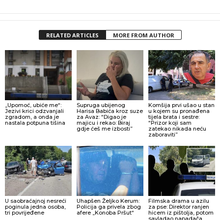
RELATED ARTICLES
MORE FROM AUTHOR
„Upomoć, ubiće me“:
Supruga ubijenog
Komšija prvi ušao u stan
Jezivi krici odzvanjali
Harisa Babića kroz suze
u kojem su pronađena
zgradom, a onda je
za Avaz: “Digao je
tijela brata i sestre:
nastala potpuna tišina
majicu i rekao: Biraj
“Prizor koji sam
gdje ćeš me izbosti”
zatekao nikada neću
zaboraviti”
U saobraćajnoj nesreći
Uhapšen Željko Kerum:
Filmska drama u azilu
poginula jedna osoba,
Policija ga privela zbog
za pse: Direktor ranjen
tri povrijeđene
afere „Konoba Pršut“
hicem iz pištolja, potom
savladao napadača