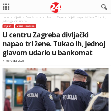
Home
Vijesti
Crna hronika
U centru Zagreba divljački napao tri žene. Tukao ih,
jednoj glavom udario...
VIJESTI
CRNA HRONIKA
U centru Zagreba divljački
napao tri žene. Tukao ih, jednoj
glavom udario u bankomat
7 Februara, 2025