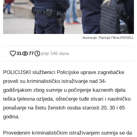
Ilustracija: Patricija Flikac/PIXSELL
31
77
prije 546 dana
POLICIJSKI službenici Policijske uprave zagrebačke
proveli su kriminalističko istraživanje nad 34-
godišnjakom zbog sumnje u počinjenje kaznenih djela
teška tjelesna ozljeda, oštećenje tuđe stvari i nasilničko
ponašanje na štetu ženskih osoba starosti 20, 30 i 65
godina.
Provedenim kriminalističkim istraživanjem sumnja se da