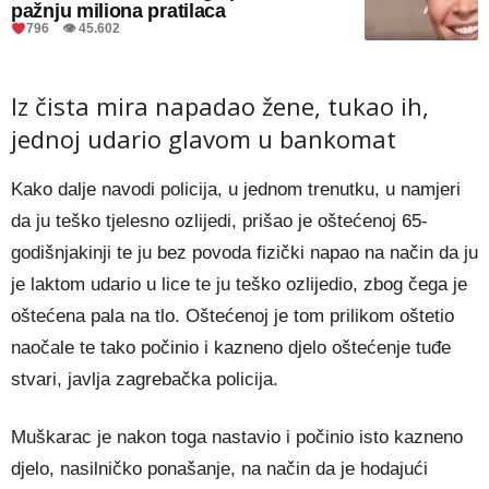
pažnju miliona pratilaca
796 👁 45.602
Iz čista mira napadao žene, tukao ih,
jednoj udario glavom u bankomat
Kako dalje navodi policija, u jednom trenutku, u namjeri
da ju teško tjelesno ozlijedi, prišao je oštećenoj 65-
godišnjakinji te ju bez povoda fizički napao na način da ju
je laktom udario u lice te ju teško ozlijedio, zbog čega je
oštećena pala na tlo. Oštećenoj je tom prilikom oštetio
naočale te tako počinio i kazneno djelo oštećenje tuđe
stvari, javlja zagrebačka policija.
Muškarac je nakon toga nastavio i počinio isto kazneno
djelo, nasilničko ponašanje, na način da je hodajući