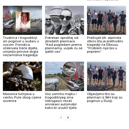
Trudnica i trogodišnji
Potresan oproštaj od
Preživjeli bh. alpinista
sin poginuli u sudaru s
stradalih planinara:
otkrio šta je prethodilo
vozom: Porodica
“Kad pogledam prema
tragediji na Elbrusu:
očekivala treće dijete,
planinama, uvijek ću se
“Problem nije bio u
umjesto prinove stigla
sjetiti vas”
pripremi”
nezamisliva tragedija
Masovna tučnjava u
Voz usmrtio majku i
Objavljeno tko su
centru Pule zbog cijene
trogodišnjeg sina:
planinari iz BiH koji su
suvenira
Vatrogasci rezali
poginuli u Rusiji
smrskani automobil
kako bi izvukli tijela