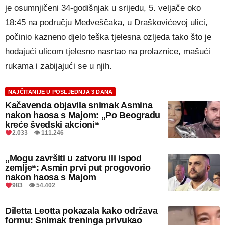
je osumnjičeni 34-godišnjak u srijedu, 5. veljače oko
18:45 na području Medveščaka, u Draškovićevoj ulici,
počinio kazneno djelo teška tjelesna ozljeda tako što je
hodajući ulicom tjelesno nasrtao na prolaznice, mašući
rukama i zabijajući se u njih.
NAJČITANIJE U POSLJEDNJA 3 DANA
Kačavenda objavila snimak Asmina
nakon haosa s Majom: „Po Beogradu
kreće švedski akcioni“
2.033 👁 111.246
„Mogu završiti u zatvoru ili ispod
zemlje“: Asmin prvi put progovorio
nakon haosa s Majom
983 👁 54.402
Diletta Leotta pokazala kako održava
formu: Snimak treninga privukao