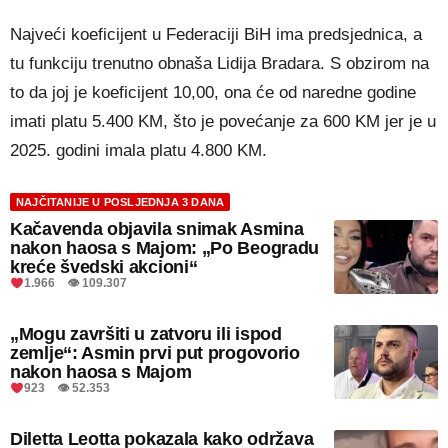
Najveći koeficijent u Federaciji BiH ima predsjednica, a
tu funkciju trenutno obnaša Lidija Bradara. S obzirom na
to da joj je koeficijent 10,00, ona će od naredne godine
imati platu 5.400 KM, što je povećanje za 600 KM jer je u
2025. godini imala platu 4.800 KM.
NAJČITANIJE U POSLJEDNJA 3 DANA
Kačavenda objavila snimak Asmina
nakon haosa s Majom: „Po Beogradu
kreće švedski akcioni“
1.966 👁 109.307
„Mogu završiti u zatvoru ili ispod
zemlje“: Asmin prvi put progovorio
nakon haosa s Majom
923 👁 52.353
Diletta Leotta pokazala kako održava