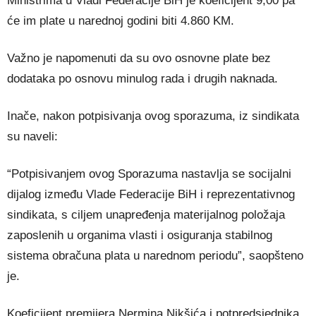
Ministrima u Vladi Federacije BiH je koeficijent 9,00 pa
će im plate u narednoj godini biti 4.860 KM.
Važno je napomenuti da su ovo osnovne plate bez
dodataka po osnovu minulog rada i drugih naknada.
Inače, nakon potpisivanja ovog sporazuma, iz sindikata
su naveli:
“Potpisivanjem ovog Sporazuma nastavlja se socijalni
dijalog između Vlade Federacije BiH i reprezentativnog
sindikata, s ciljem unapređenja materijalnog položaja
zaposlenih u organima vlasti i osiguranja stabilnog
sistema obračuna plata u narednom periodu”, saopšteno
je.
Koeficijent premijera Nermina Nikšića i potpredsjednika