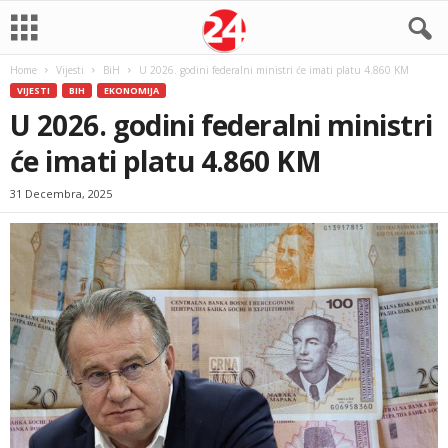
Home
Vijesti
BiH
U 2026. godini federalni ministri će imati platu 4.860 KM
VIJESTI
BIH
EKONOMIJA
U 2026. godini federalni ministri
će imati platu 4.860 KM
31 Decembra, 2025