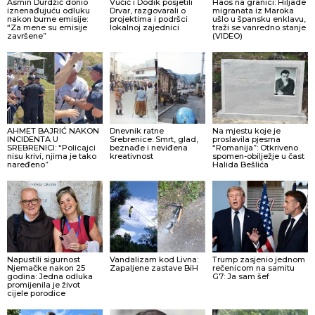
Asmin Durdžić donio
Vučić i Dodik posjetili
Haos na granici: Hiljade
iznenađujuću odluku
Drvar, razgovarali o
migranata iz Maroka
nakon burne emisije:
projektima i podršci
ušlo u špansku enklavu,
“Za mene su emisije
lokalnoj zajednici
traži se vanredno stanje
završene”
(VIDEO)
AHMET BAJRIĆ NAKON
Dnevnik ratne
Na mjestu koje je
INCIDENTA U
Srebrenice: Smrt, glad,
proslavila pjesma
SREBRENICI: “Policajci
beznađe i neviđena
“Romanija”: Otkriveno
nisu krivi, njima je tako
kreativnost
spomen-obilježje u čast
naređeno”
Halida Bešlića
Napustili sigurnost
Vandalizam kod Livna:
Trump zasjenio jednom
Njemačke nakon 25
Zapaljene zastave BiH
rečenicom na samitu
godina: Jedna odluka
G7: Ja sam šef
promijenila je život
cijele porodice