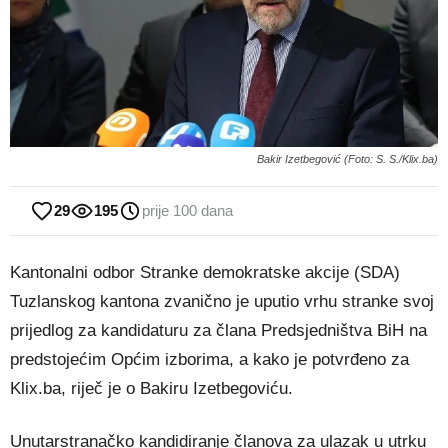
Bakir Izetbegović (Foto: S. S./Klix.ba)
29
195
prije 100 dana
Kantonalni odbor Stranke demokratske akcije (SDA)
Tuzlanskog kantona zvanično je uputio vrhu stranke svoj
prijedlog za kandidaturu za člana Predsjedništva BiH na
predstojećim Općim izborima, a kako je potvrđeno za
Klix.ba, riječ je o Bakiru Izetbegoviću.
Unutarstranačko kandidiranje članova za ulazak u utrku