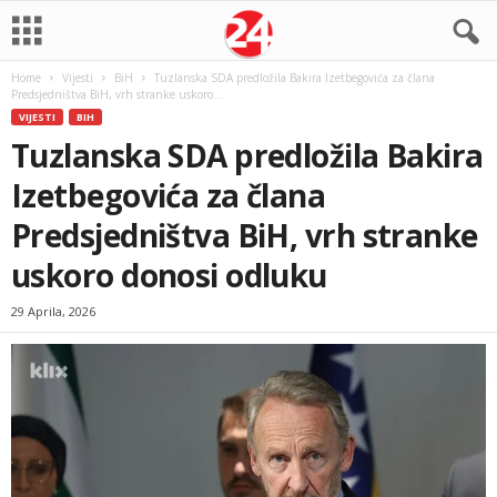
Home
Vijesti
BiH
Tuzlanska SDA predložila Bakira Izetbegovića za člana
Predsjedništva BiH, vrh stranke uskoro...
VIJESTI
BIH
Tuzlanska SDA predložila Bakira
Izetbegovića za člana
Predsjedništva BiH, vrh stranke
uskoro donosi odluku
29 Aprila, 2026