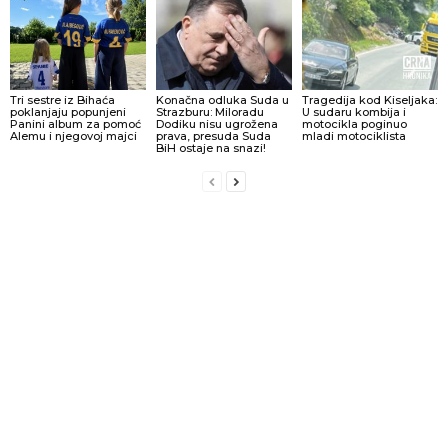
Tri sestre iz Bihaća
Konačna odluka Suda u
Tragedija kod Kiseljaka:
poklanjaju popunjeni
Strazburu: Miloradu
U sudaru kombija i
Panini album za pomoć
Dodiku nisu ugrožena
motocikla poginuo
Alemu i njegovoj majci
prava, presuda Suda
mladi motociklista
BiH ostaje na snazi!