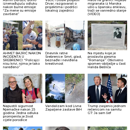
Asmin Durdžić donio
Vučić i Dodik posjetili
Haos na granici: Hiljade
iznenađujuću odluku
Drvar, razgovarali o
migranata iz Maroka
nakon burne emisije:
projektima i podršci
ušlo u špansku enklavu,
“Za mene su emisije
lokalnoj zajednici
traži se vanredno stanje
završene”
(VIDEO)
AHMET BAJRIĆ NAKON
Dnevnik ratne
Na mjestu koje je
INCIDENTA U
Srebrenice: Smrt, glad,
proslavila pjesma
SREBRENICI: “Policajci
beznađe i neviđena
“Romanija”: Otkriveno
nisu krivi, njima je tako
kreativnost
spomen-obilježje u čast
naređeno”
Halida Bešlića
Napustili sigurnost
Vandalizam kod Livna:
Trump zasjenio jednom
Njemačke nakon 25
Zapaljene zastave BiH
rečenicom na samitu
godina: Jedna odluka
G7: Ja sam šef
promijenila je život
cijele porodice