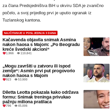
za člana Predsjedništva BiH u okviru SDA je zvanično
počelo, a svoj prijedlog prvi je uputio ogranak iz
Tuzlanskog kantona.
NAJČITANIJE U POSLJEDNJA 3 DANA
Kačavenda objavila snimak Asmina
nakon haosa s Majom: „Po Beogradu
kreće švedski akcioni“
1.966 👁 110.841
„Mogu završiti u zatvoru ili ispod
zemlje“: Asmin prvi put progovorio
nakon haosa s Majom
923 👁 53.900
Diletta Leotta pokazala kako održava
formu: Snimak treninga privukao
pažnju miliona pratilaca
796 👁 45.006