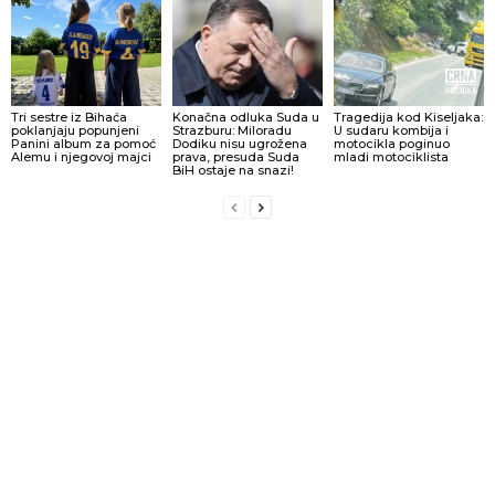
Tri sestre iz Bihaća
Konačna odluka Suda u
Tragedija kod Kiseljaka:
poklanjaju popunjeni
Strazburu: Miloradu
U sudaru kombija i
Panini album za pomoć
Dodiku nisu ugrožena
motocikla poginuo
Alemu i njegovoj majci
prava, presuda Suda
mladi motociklista
BiH ostaje na snazi!