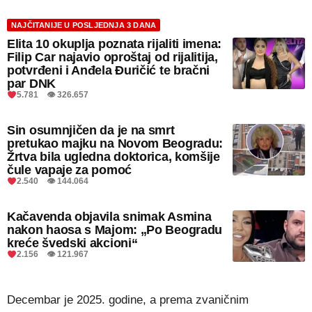
NAJČITANIJE U POSLJEDNJA 3 DANA
Elita 10 okuplja poznata rijaliti imena:
Filip Car najavio oproštaj od rijalitija,
potvrđeni i Anđela Đuričić te bračni
par DNK
5.781 👁 326.657
Sin osumnjičen da je na smrt
pretukao majku na Novom Beogradu:
Žrtva bila ugledna doktorica, komšije
čule vapaje za pomoć
2.540 👁 144.064
Kačavenda objavila snimak Asmina
nakon haosa s Majom: „Po Beogradu
kreće švedski akcioni“
2.156 👁 121.967
Decembar je 2025. godine, a prema zvaničnim