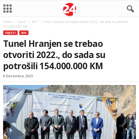
Home
Vijesti
BiH
Tunel Hranjen se trebao otvoriti 2022., do sada su potrošili
154.000.000 KM
VIJESTI
BIH
Tunel Hranjen se trebao
otvoriti 2022., do sada su
potrošili 154.000.000 KM
9 Decembra, 2025