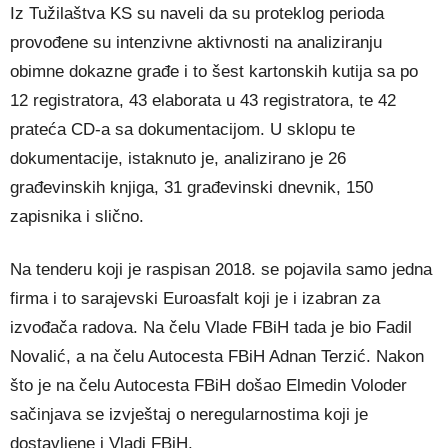
Iz Tužilaštva KS su naveli da su proteklog perioda
provođene su intenzivne aktivnosti na analiziranju
obimne dokazne građe i to šest kartonskih kutija sa po
12 registratora, 43 elaborata u 43 registratora, te 42
prateća CD-a sa dokumentacijom. U sklopu te
dokumentacije, istaknuto je, analizirano je 26
građevinskih knjiga, 31 građevinski dnevnik, 150
zapisnika i slično.
Na tenderu koji je raspisan 2018. se pojavila samo jedna
firma i to sarajevski Euroasfalt koji je i izabran za
izvođača radova. Na čelu Vlade FBiH tada je bio Fadil
Novalić, a na čelu Autocesta FBiH Adnan Terzić. Nakon
što je na čelu Autocesta FBiH došao Elmedin Voloder
sačinjava se izvještaj o neregularnostima koji je
dostavljene i Vladi FBiH.