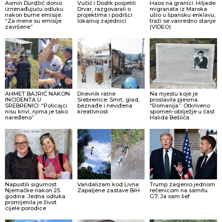
Asmin Durdžić donio
Vučić i Dodik posjetili
Haos na granici: Hiljade
iznenađujuću odluku
Drvar, razgovarali o
migranata iz Maroka
nakon burne emisije:
projektima i podršci
ušlo u špansku enklavu,
“Za mene su emisije
lokalnoj zajednici
traži se vanredno stanje
završene”
(VIDEO)
AHMET BAJRIĆ NAKON
Dnevnik ratne
Na mjestu koje je
INCIDENTA U
Srebrenice: Smrt, glad,
proslavila pjesma
SREBRENICI: “Policajci
beznađe i neviđena
“Romanija”: Otkriveno
nisu krivi, njima je tako
kreativnost
spomen-obilježje u čast
naređeno”
Halida Bešlića
Napustili sigurnost
Vandalizam kod Livna:
Trump zasjenio jednom
Njemačke nakon 25
Zapaljene zastave BiH
rečenicom na samitu
godina: Jedna odluka
G7: Ja sam šef
promijenila je život
cijele porodice