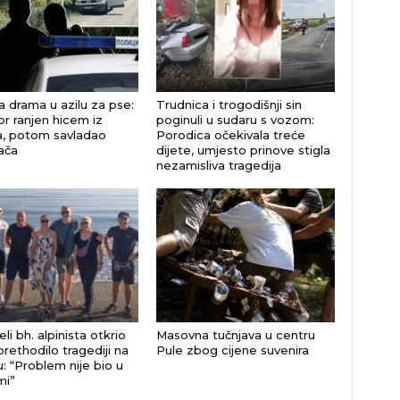
a drama u azilu za pse:
Trudnica i trogodišnji sin
or ranjen hicem iz
poginuli u sudaru s vozom:
ja, potom savladao
Porodica očekivala treće
ača
dijete, umjesto prinove stigla
nezamisliva tragedija
eli bh. alpinista otkrio
Masovna tučnjava u centru
prethodilo tragediji na
Pule zbog cijene suvenira
u: “Problem nije bio u
mi”