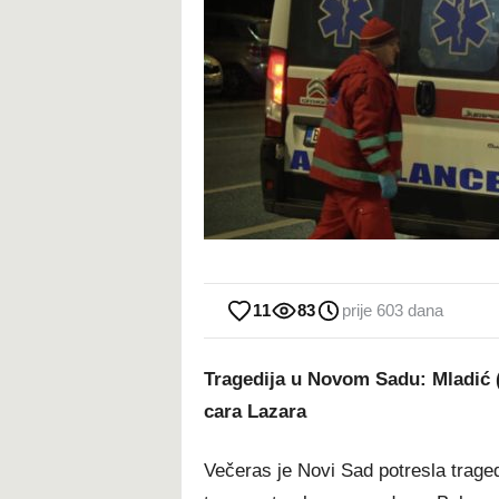
11
83
prije 603 dana
Tragedija u Novom Sadu: Mladić (
cara Lazara
Večeras je Novi Sad potresla trage