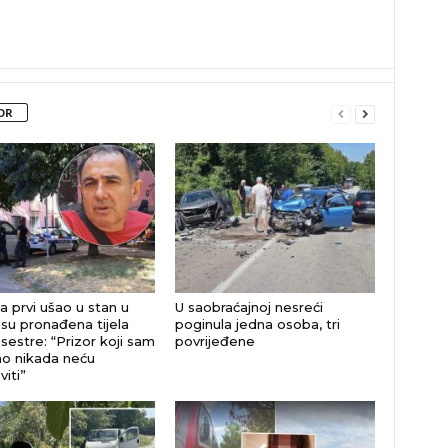
OR
a prvi ušao u stan u
U saobraćajnoj nesreći
su pronađena tijela
poginula jedna osoba, tri
 sestre: “Prizor koji sam
povrijeđene
o nikada neću
iti”