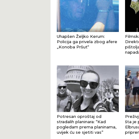
Uhapšen Željko Kerum:
Filmsk
Policija ga privela zbog afere
Direkt
„Konoba Pršut“
pištol
napad
Potresan oproštaj od
Preživj
stradalih planinara: “Kad
šta je 
pogledam prema planinama,
Elbrus
uvijek ću se sjetiti vas”
pripre