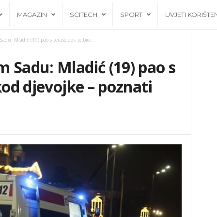
MAGAZIN
SCITECH
SPORT
UVJETI KORIŠTE
adu: Mladić (19) pao s terase dok je bio...
 Sadu: Mladić (19) pao s
kod djevojke – poznati