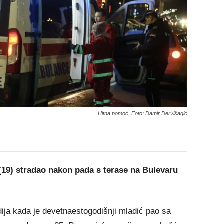
Hitna pomoć, Foto: Damir Dervišagić
19) stradao nakon pada s terase na Bulevaru
dija kada je devetnaestogodišnji mladić pao sa