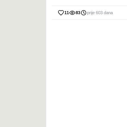
11
83
prije 603 dana