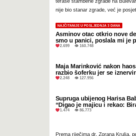
terase stambene zgrade na Bulevar
nije bio stanar zgrade, već je posje
NAJČITANIJE U POSLJEDNJA 3 DANA
Asminov otac otkrio nove de
smo u panici, poslala mi je 
2.699 👁 160.748
Maja Marinković nakon hao
razbio šoferku jer se iznervi
2.248 👁 127.956
Supruga ubijenog Harisa Bab
“Digao je majicu i rekao: Bir
1.474 👁 86.773
Prema riječima dr. Zorana Krulja, 