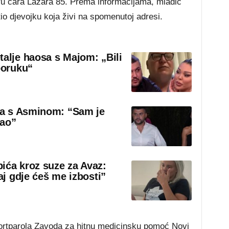
u cara Lazara 85. Prema informacijama, mladić
tio djevojku koja živi na spomenutoj adresi.
talje haosa s Majom: „Bili
poruku“
sa s Asminom: “Sam je
rao”
ića kroz suze za Avaz:
aj gdje ćeš me izbosti”
portparola Zavoda za hitnu medicinsku pomoć Novi