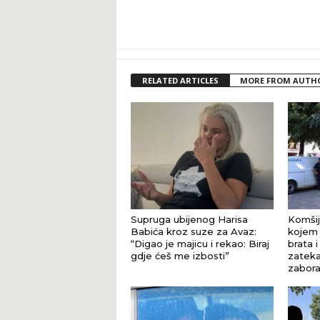
RELATED ARTICLES
MORE FROM AUTH
Supruga ubijenog Harisa
Komšij
Babića kroz suze za Avaz:
kojem 
“Digao je majicu i rekao: Biraj
brata i
gdje ćeš me izbosti”
zateka
zaborav