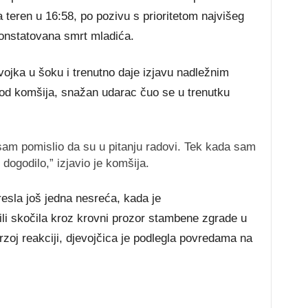
a teren u 16:58, po pozivu s prioritetom najvišeg
konstatovana smrt mladića.
jevojka u šoku i trenutno daje izjavu nadležnim
od komšija, snažan udarac čuo se u trenutku
sam pomislio da su u pitanju radovi. Tek kada sam
 dogodilo,” izjavio je komšija.
esla još jedna nesreća, kada je
ili skočila kroz krovni prozor stambene zgrade u
zoj reakciji, djevojčica je podlegla povredama na