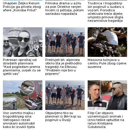
Uhapšen Željko Kerum:
Filmska drama u azilu
Trudnica i trogodišnji
Policija ga privela zbog
za pse: Direktor ranjen
sin poginuli u sudaru s
afere „Konoba Pršut“
hicem iz pištolja, potom
vozom: Porodica
savladao napadača
očekivala treće dijete,
umjesto prinove stigla
nezamisliva tragedija
Potresan oproštaj od
Preživjeli bh. alpinista
Masovna tučnjava u
stradalih planinara:
otkrio šta je prethodilo
centru Pule zbog cijene
“Kad pogledam prema
tragediji na Elbrusu:
suvenira
planinama, uvijek ću se
“Problem nije bio u
sjetiti vas”
pripremi”
Voz usmrtio majku i
Objavljeno tko su
Filip Car objavio
trogodišnjeg sina:
planinari iz BiH koji su
uznemirujući snimak i
Vatrogasci rezali
poginuli u Rusiji
iznio teške optužbe na
smrskani automobil
račun Kristijana
kako bi izvukli tijela
Golubovića