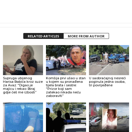
RELATED ARTICLES
MORE FROM AUTHOR
Supruga ubijenog
Komšija prvi ušao u stan
U saobraćajnoj nesreći
Harisa Babića kroz suze
u kojem su pronađena
poginula jedna osoba,
za Avaz: “Digao je
tijela brata i sestre:
tri povrijeđene
majicu i rekao: Biraj
“Prizor koji sam
gdje ćeš me izbosti”
zatekao nikada neću
zaboraviti”