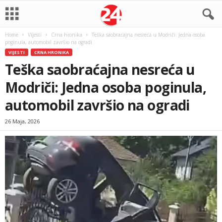
Home
Vijesti
Crna hronika
Teška saobraćajna nesreća u Modriči: Jedna osoba
poginula, automobil završio na ogradi
VIJESTI
CRNA HRONIKA
Teška saobraćajna nesreća u
Modriči: Jedna osoba poginula,
automobil završio na ogradi
26 Maja, 2026