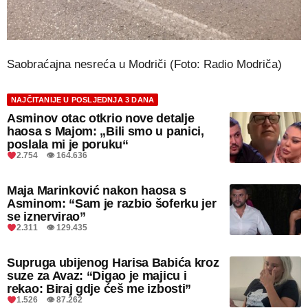
Saobraćajna nesreća u Modriči (Foto: Radio Modriča)
NAJČITANIJE U POSLJEDNJA 3 DANA
Asminov otac otkrio nove detalje
haosa s Majom: „Bili smo u panici,
poslala mi je poruku“
2.754 👁 164.636
Maja Marinković nakon haosa s
Asminom: “Sam je razbio šoferku jer
se iznervirao”
2.311 👁 129.435
Supruga ubijenog Harisa Babića kroz
suze za Avaz: “Digao je majicu i
rekao: Biraj gdje ćeš me izbosti”
1.526 👁 87.262