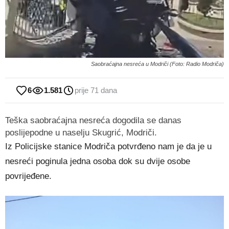
Saobraćajna nesreća u Modriči (Foto: Radio Modriča)
6
1.581
prije 71 dana
Teška saobraćajna nesreća dogodila se danas
poslijepodne u naselju Skugrić, Modriči.
Iz Policijske stanice Modriča potvrđeno nam je da je u
nesreći poginula jedna osoba dok su dvije osobe
povrijeđene.