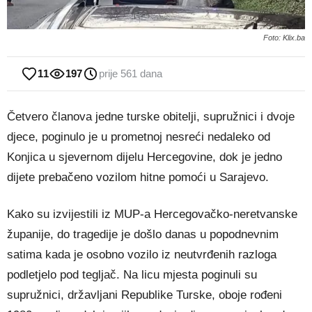
Foto: Klix.ba
11
197
prije 561 dana
Četvero članova jedne turske obitelji, supružnici i dvoje
djece, poginulo je u prometnoj nesreći nedaleko od
Konjica u sjevernom dijelu Hercegovine, dok je jedno
dijete prebačeno vozilom hitne pomoći u Sarajevo.
Kako su izvijestili iz MUP-a Hercegovačko-neretvanske
županije, do tragedije je došlo danas u popodnevnim
satima kada je osobno vozilo iz neutvrđenih razloga
podletjelo pod tegljač. Na licu mjesta poginuli su
supružnici, državljani Republike Turske, oboje rođeni