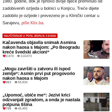
1980. godine, dok je njihovo dvoje djece preminulo od
zadobivenih ozljeda u bolnici u Konjicu. Treće dijete
zadobilo je ozljede i prevezeno je u Klinički centar u
Sarajevu,
piše Klix.ba.
NAJČITANIJE U POSLJEDNJA 3 DANA
Kačavenda objavila snimak Asmina
nakon haosa s Majom: „Po Beogradu
kreće švedski akcioni“
2.074 👁 114.073
„Mogu završiti u zatvoru ili ispod
zemlje“: Asmin prvi put progovorio
nakon haosa s Majom
983 👁 55.934
„Upomoć, ubiće me“: Jezivi krici
odzvanjali zgradom, a onda je nastala
potpuna tišina
788 👁 45.405