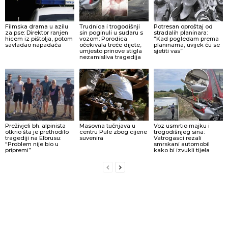
Filmska drama u azilu
Trudnica i trogodišnji
Potresan oproštaj od
za pse: Direktor ranjen
sin poginuli u sudaru s
stradalih planinara:
hicem iz pištolja, potom
vozom: Porodica
“Kad pogledam prema
savladao napadača
očekivala treće dijete,
planinama, uvijek ću se
umjesto prinove stigla
sjetiti vas”
nezamisliva tragedija
Preživjeli bh. alpinista
Masovna tučnjava u
Voz usmrtio majku i
otkrio šta je prethodilo
centru Pule zbog cijene
trogodišnjeg sina:
tragediji na Elbrusu:
suvenira
Vatrogasci rezali
“Problem nije bio u
smrskani automobil
pripremi”
kako bi izvukli tijela