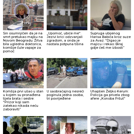
Sin osumnjičen da je na
„Upomoć, ubiće me“:
Supruga ubijenog
smrt pretukao majku na
Jezivi krici odzvanjali
Harisa Babića kroz suze
Novom Beogradu: Žrtva
zgradom, a onda je
za Avaz: “Digao je
bila ugledna doktorica,
nastala potpuna tišina
majicu i rekao: Biraj
komšije čule vapaje za
gdje ćeš me izbosti”
pomoć
Komšija prvi ušao u stan
U saobraćajnoj nesreći
Uhapšen Željko Kerum:
u kojem su pronađena
poginula jedna osoba,
Policija ga privela zbog
tijela brata i sestre:
tri povrijeđene
afere „Konoba Pršut“
“Prizor koji sam
zatekao nikada neću
zaboraviti”