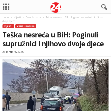
Home
Vijesti
Crna hronika
Teška nesreća u BiH: Poginuli supružnici i njihovo
dvoje djece
VIJESTI
CRNA HRONIKA
Teška nesreća u BiH: Poginuli
supružnici i njihovo dvoje djece
23 Januara, 2025