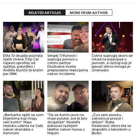
RELATED ARTICLES
MORE FROM AUTHOR
Elita 10 okuplja poznata
Sergej Trifunović i
Čolina supruga skoro se
rijaliti imena: Filip Car
supruga ponovo u
nikad ne pojavljuje u
najavio oproštaj od
centru pažnje:
javnosti, a razlog koji je
rijalitija, potvrđeni i
Društvene mreže
pjevač otkrio mnoge je
Anđela Đuričić te bračni
preplavljene reakcijama
iznenadio
par DNK
nakon incidenta
„Bankarka opšti sa svim
“Da se Asmin javio na
„Čuo sam psovku,
klijentima koji imaju
moje poruke, sve bi bilo
zatvorio je prozor i
veći konto“: Maja
drugačije“: Mustafa
otišao“: Sloba
žestoko udarila na Gabi
pokazao razbijeni
Radanović otkrio šta se
nakon skandala s
telefon nakon haosa s
dogodilo s taksistom u
Asminom
Majom
Budvi