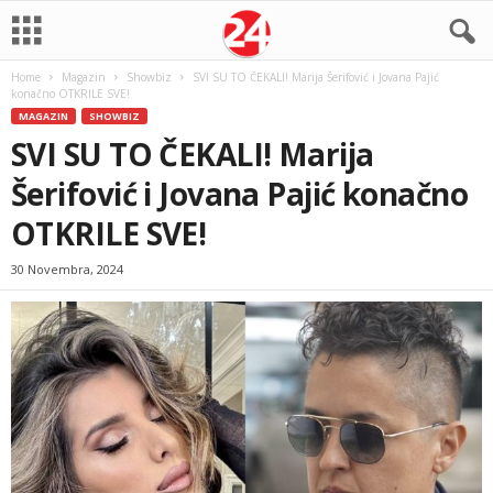
Home
Magazin
Showbiz
SVI SU TO ČEKALI! Marija Šerifović i Jovana Pajić
konačno OTKRILE SVE!
MAGAZIN
SHOWBIZ
SVI SU TO ČEKALI! Marija
Šerifović i Jovana Pajić konačno
OTKRILE SVE!
30 Novembra, 2024