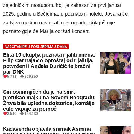
zajedničkim nastupom, koji je zakazan za prvi januar
2025. godine u Bečićima, u poznatom hotelu. Jovana će
za Novu godinu nastupati u Beogradu, dok još nije
poznato gdje će Marija održati koncert.
NAJČITANIJE U POSLJEDNJA 3 DANA
Elita 10 okuplja poznata rijaliti imena:
Filip Car najavio oproštaj od rijalitija,
potvrđeni i Anđela Đuričić te bračni
par DNK
5.781 👁 326.850
Sin osumnjičen da je na smrt
pretukao majku na Novom Beogradu:
Žrtva bila ugledna doktorica, komšije
čule vapaje za pomoć
2.540 👁 144.130
Kačavenda objavila snimak Asmina