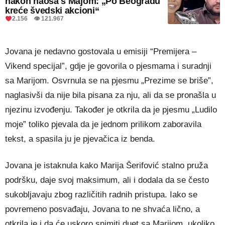
nakon haosa s Majom: „Po Beogradu
kreće švedski akcioni“
2.156 👁 121.967
Jovana je nedavno gostovala u emisiji “Premijera –
Vikend specijal”, gdje je govorila o pjesmama i suradnji
sa Marijom. Osvrnula se na pjesmu „Prezime se briše”,
naglasivši da nije bila pisana za nju, ali da se pronašla u
njezinu izvođenju. Također je otkrila da je pjesmu „Ludilo
moje” toliko pjevala da je jednom prilikom zaboravila
tekst, a spasila ju je pjevačica iz benda.
Jovana je istaknula kako Marija Šerifović stalno pruža
podršku, daje svoj maksimum, ali i dodala da se često
sukobljavaju zbog različitih radnih pristupa. Iako se
povremeno posvađaju, Jovana to ne shvaća lično, a
otkrila je i da će uskoro snimiti duet sa Marijom, ukoliko