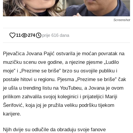
Screenshot
11
274
prije 616 dana
Pjevačica Jovana Pajić ostvarila je moćan povratak na
muzičku scenu ove godine, a njezine pjesme „Ludilo
moje” i „Prezime se briše” brzo su osvojile publiku i
postale hitovi u regionu. Pjesma „Prezime se briše” čak
je ušla u trending listu na YouTubeu, a Jovana je ovom
prilikom zahvalila svojoj koleginici i prijateljici Mariji
Šerifović, koja joj je pružila veliku podršku tijekom
karijere.
Njih dvije su odlučile da obraduju svoje fanove