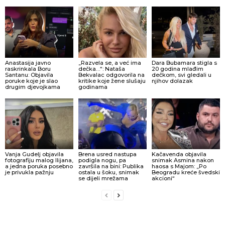
Anastasija javno
„Razvela se, a već ima
Dara Bubamara stigla s
raskrinkala Boru
dečka…“: Nataša
20 godina mlađim
Santanu: Objavila
Bekvalac odgovorila na
dečkom, svi gledali u
poruke koje je slao
kritike koje žene slušaju
njihov dolazak
drugim djevojkama
godinama
Vanja Gudelj objavila
Brena usred nastupa
Kačavenda objavila
fotografiju malog Ilijana,
podigla nogu, pa
snimak Asmina nakon
a jedna poruka posebno
završila na bini: Publika
haosa s Majom: „Po
je privukla pažnju
ostala u šoku, snimak
Beogradu kreće švedski
se dijeli mrežama
akcioni“