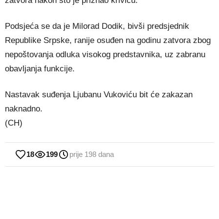
zatvora nakon što je priznao krivicu.
Podsjeća se da je Milorad Dodik, bivši predsjednik
Republike Srpske, ranije osuđen na godinu zatvora zbog
nepoštovanja odluka visokog predstavnika, uz zabranu
obavljanja funkcije.
Nastavak suđenja Ljubanu Vukoviću bit će zakazan
naknadno.
(CH)
18
199
prije 198 dana