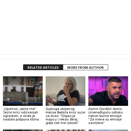
RELATED ARTICLES
MORE FROM AUTHOR
„Upomoć, ubiće me“:
Supruga ubijenog
Asmin Durdžić donio
Jezivi krici odzvanjali
Harisa Babića kroz suze
iznenađujuću odluku
zgradom, a onda je
za Avaz: “Digao je
nakon burne emisije:
nastala potpuna tišina
majicu i rekao: Biraj
“Za mene su emisije
gdje ćeš me izbosti”
završene”