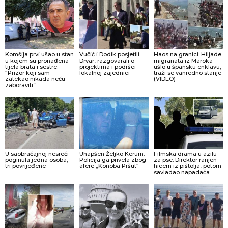
Komšija prvi ušao u stan
Vučić i Dodik posjetili
Haos na granici: Hiljade
u kojem su pronađena
Drvar, razgovarali o
migranata iz Maroka
tijela brata i sestre:
projektima i podršci
ušlo u špansku enklavu,
“Prizor koji sam
lokalnoj zajednici
traži se vanredno stanje
zatekao nikada neću
(VIDEO)
zaboraviti”
U saobraćajnoj nesreći
Uhapšen Željko Kerum:
Filmska drama u azilu
poginula jedna osoba,
Policija ga privela zbog
za pse: Direktor ranjen
tri povrijeđene
afere „Konoba Pršut“
hicem iz pištolja, potom
savladao napadača