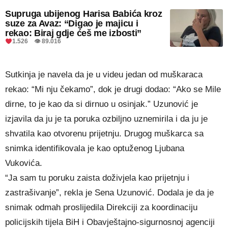
Supruga ubijenog Harisa Babića kroz
suze za Avaz: “Digao je majicu i
rekao: Biraj gdje ćeš me izbosti”
1.526 👁 89.016
Sutkinja je navela da je u videu jedan od muškaraca
rekao: “Mi nju čekamo”, dok je drugi dodao: “Ako se Mile
dirne, to je kao da si dirnuo u osinjak.” Uzunović je
izjavila da ju je ta poruka ozbiljno uznemirila i da ju je
shvatila kao otvorenu prijetnju. Drugog muškarca sa
snimka identifikovala je kao optuženog Ljubana
Vukovića.
“Ja sam tu poruku zaista doživjela kao prijetnju i
zastrašivanje”, rekla je Sena Uzunović. Dodala je da je
snimak odmah proslijedila Direkciji za koordinaciju
policijskih tijela BiH i Obavještajno-sigurnosnoj agenciji