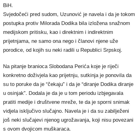
BiH.
Svjedočeći pred sudom, Uzunović je navela i da je tokom
postupka protiv Milorada Dodika bila izložena snažnom
medijskom pritisku, kao i direktnim i indirektnim
prijetnjama, ne samo ona nego i članovi njene uže
porodice, od kojih su neki radili u Republici Srpskoj.
Na pitanje branioca Slobodana Perića koje je riječi
konkretno doživjela kao prijetnju, sutkinja je ponovila da
su to poruke da je “čekaju” i da je “diranje Dodika diranje
u osinjak”. Dodala je da je u tom periodu izbjegavala
pratiti medije i društvene mreže, te da je sporni snimak
vidjela isključivo slučajno. Navela je i da su zabilježeni
još neki slučajevi njenog ugrožavanja, koji nisu povezani
s ovom dvojicom muškaraca.