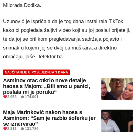
Milorada Dodika.
Uzunović je ispričala da je tog dana instalirala TikTok
kako bi pogledala šaljivi video koji su joj poslali prijatelji,
te da joj se prilikom pregledavanja sadržaja pojavio i
snimak u kojem joj se dvojica muškaraca direktno
obraćaju, piše Detektor.ba.
NAJČITANIJE U POSLJEDNJA 3 DANA
Asminov otac otkrio nove detalje
haosa s Majom: „Bili smo u panici,
poslala mi je poruku“
2.953 👁 174.001
Maja Marinković nakon haosa s
Asminom: “Sam je razbio šoferku jer
se iznervirao”
2.311 👁 131.786