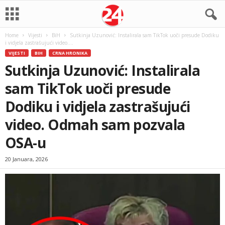
Home
Vijesti
BiH
Sutkinja Uzunović: Instalirala sam TikTok uoči presude Dodiku
i vidjela zastrašujući video....
VIJESTI
BIH
CRNA HRONIKA
Sutkinja Uzunović: Instalirala
sam TikTok uoči presude
Dodiku i vidjela zastrašujući
video. Odmah sam pozvala
OSA-u
20 Januara, 2026