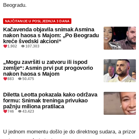
Beogradu.
NAJČITANIJE U POSLJEDNJA 3 DANA
Kačavenda objavila snimak Asmina
nakon haosa s Majom: „Po Beogradu
kreće švedski akcioni“
1.902 👁 107.303
„Mogu završiti u zatvoru ili ispod
zemlje“: Asmin prvi put progovorio
nakon haosa s Majom
883 👁 50.475
Diletta Leotta pokazala kako održava
formu: Snimak treninga privukao
pažnju miliona pratilaca
746 👁 43.423
U jednom momentu došlo je do direktnog sudara, a prizor