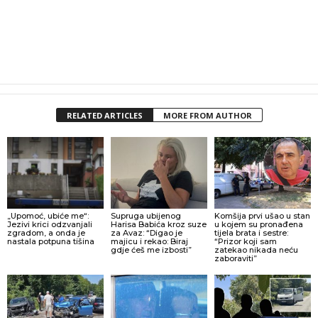
RELATED ARTICLES
MORE FROM AUTHOR
„Upomoć, ubiće me“:
Supruga ubijenog
Komšija prvi ušao u stan
Jezivi krici odzvanjali
Harisa Babića kroz suze
u kojem su pronađena
zgradom, a onda je
za Avaz: “Digao je
tijela brata i sestre:
nastala potpuna tišina
majicu i rekao: Biraj
“Prizor koji sam
gdje ćeš me izbosti”
zatekao nikada neću
zaboraviti”