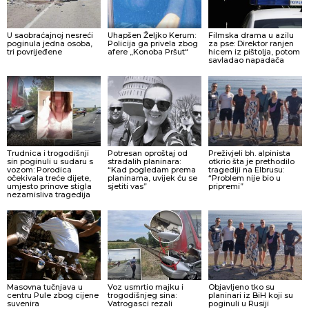
U saobraćajnoj nesreći
Uhapšen Željko Kerum:
Filmska drama u azilu
poginula jedna osoba,
Policija ga privela zbog
za pse: Direktor ranjen
tri povrijeđene
afere „Konoba Pršut“
hicem iz pištolja, potom
savladao napadača
Trudnica i trogodišnji
Potresan oproštaj od
Preživjeli bh. alpinista
sin poginuli u sudaru s
stradalih planinara:
otkrio šta je prethodilo
vozom: Porodica
“Kad pogledam prema
tragediji na Elbrusu:
očekivala treće dijete,
planinama, uvijek ću se
“Problem nije bio u
umjesto prinove stigla
sjetiti vas”
pripremi”
nezamisliva tragedija
Masovna tučnjava u
Voz usmrtio majku i
Objavljeno tko su
centru Pule zbog cijene
trogodišnjeg sina:
planinari iz BiH koji su
suvenira
Vatrogasci rezali
poginuli u Rusiji