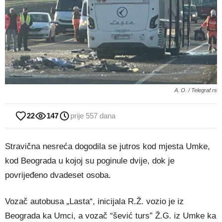
A. O. / Telegraf.rs
22
147
prije 557 dana
Stravična nesreća dogodila se jutros kod mjesta Umke,
kod Beograda u kojoj su poginule dvije, dok je
povrijeđeno dvadeset osoba.
Vozač autobusa „Lasta“, inicijala R.Ž. vozio je iz
Beograda ka Umci, a vozač “šević turs” Ž.G. iz Umke ka