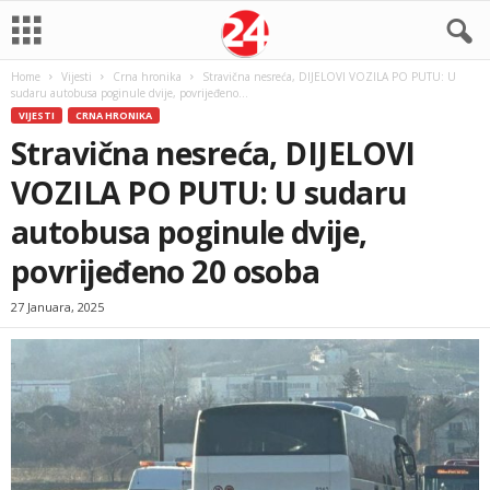
Home
Vijesti
Crna hronika
Stravična nesreća, DIJELOVI VOZILA PO PUTU: U
sudaru autobusa poginule dvije, povrijeđeno...
VIJESTI
CRNA HRONIKA
Stravična nesreća, DIJELOVI
VOZILA PO PUTU: U sudaru
autobusa poginule dvije,
povrijeđeno 20 osoba
27 Januara, 2025