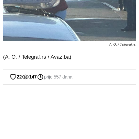
A. O. / Telegraf.rs
(A. O. / Telegraf.rs / Avaz.ba)
22
147
prije 557 dana