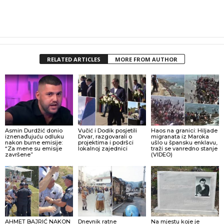
RELATED ARTICLES
MORE FROM AUTHOR
Asmin Durdžić donio
Vučić i Dodik posjetili
Haos na granici: Hiljade
iznenađujuću odluku
Drvar, razgovarali o
migranata iz Maroka
nakon burne emisije:
projektima i podršci
ušlo u špansku enklavu,
“Za mene su emisije
lokalnoj zajednici
traži se vanredno stanje
završene”
(VIDEO)
AHMET BAJRIĆ NAKON
Dnevnik ratne
Na mjestu koje je