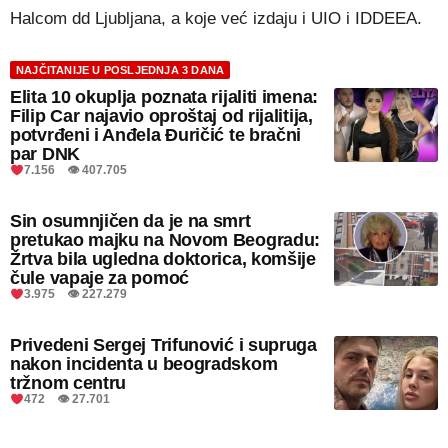
Halcom dd Ljubljana, a koje već izdaju i UIO i IDDEEA.
NAJČITANIJE U POSLJEDNJA 3 DANA
Elita 10 okuplja poznata rijaliti imena:
Filip Car najavio oproštaj od rijalitija,
potvrđeni i Anđela Đuričić te bračni
par DNK
7.156 👁 407.705
Sin osumnjičen da je na smrt
pretukao majku na Novom Beogradu:
Žrtva bila ugledna doktorica, komšije
čule vapaje za pomoć
3.975 👁 227.279
Privedeni Sergej Trifunović i supruga
nakon incidenta u beogradskom
tržnom centru
472 👁 27.701