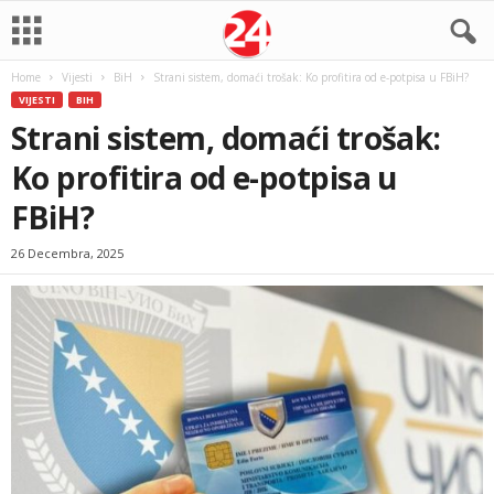
Home
Vijesti
BiH
Strani sistem, domaći trošak: Ko profitira od e-potpisa u FBiH?
VIJESTI
BIH
Strani sistem, domaći trošak:
Ko profitira od e-potpisa u
FBiH?
26 Decembra, 2025