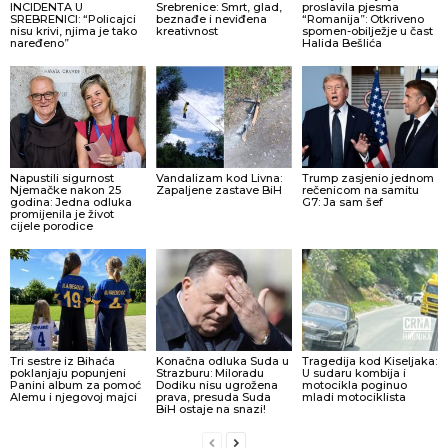
INCIDENTA U
Srebrenice: Smrt, glad,
proslavila pjesma
SREBRENICI: “Policajci
beznađe i neviđena
“Romanija”: Otkriveno
nisu krivi, njima je tako
kreativnost
spomen-obilježje u čast
naređeno”
Halida Bešlića
Napustili sigurnost
Vandalizam kod Livna:
Trump zasjenio jednom
Njemačke nakon 25
Zapaljene zastave BiH
rečenicom na samitu
godina: Jedna odluka
G7: Ja sam šef
promijenila je život
cijele porodice
Tri sestre iz Bihaća
Konačna odluka Suda u
Tragedija kod Kiseljaka:
poklanjaju popunjeni
Strazburu: Miloradu
U sudaru kombija i
Panini album za pomoć
Dodiku nisu ugrožena
motocikla poginuo
Alemu i njegovoj majci
prava, presuda Suda
mladi motociklista
BiH ostaje na snazi!