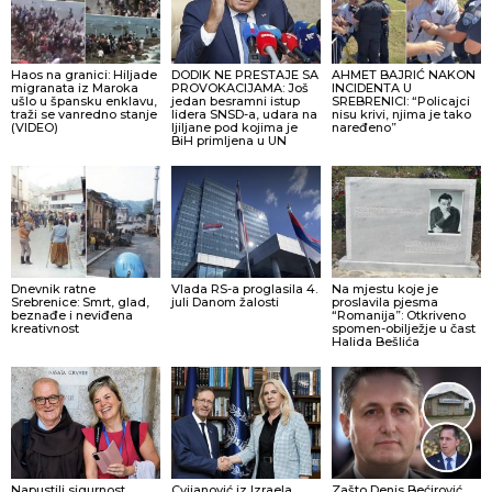
Haos na granici: Hiljade
DODIK NE PRESTAJE SA
AHMET BAJRIĆ NAKON
migranata iz Maroka
PROVOKACIJAMA: Još
INCIDENTA U
ušlo u špansku enklavu,
jedan besramni istup
SREBRENICI: “Policajci
traži se vanredno stanje
lidera SNSD-a, udara na
nisu krivi, njima je tako
(VIDEO)
ljiljane pod kojima je
naređeno”
BiH primljena u UN
Dnevnik ratne
Vlada RS-a proglasila 4.
Na mjestu koje je
Srebrenice: Smrt, glad,
juli Danom žalosti
proslavila pjesma
beznađe i neviđena
“Romanija”: Otkriveno
kreativnost
spomen-obilježje u čast
Halida Bešlića
Napustili sigurnost
Cvijanović iz Izraela
Zašto Denis Bećirović