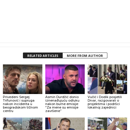
RELATED ARTICLES
MORE FROM AUTHOR
Privedeni Sergej
Asmin Durdžić donio
Vučić i Dodik posjetili
Trifunović i supruga
iznenađujuću odluku
Drvar, razgovarali o
nakon incidenta u
nakon burne emisije:
projektima i podršci
beogradskom tržnom
“Za mene su emisije
lokalnoj zajednici
centru
završene”