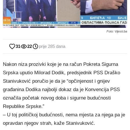
Foto: Vijesti.ba
31
22
prije 285 dana
Nakon niza prozivki koje je na račun Pokreta Sigurna
Srpska uputio Milorad Dodik, predsjednik PSS Draško
Stanivuković poručio je da je “opčinjenost i gnijev
građanina Dodika najbolji dokaz da je Konvencija PSS
označila početak novog doba i sigurne budućnosti
Republike Srpske.”
– U toj političkoj budućnosti, nema mjesta za njega pa je
opravdan njegov strah, kaže Stanivuković.