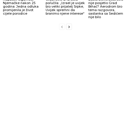
Njemačke nakon 25
poručila: „Izrael je uvijek
nije posjetio Grad
godina: Jedna odluka
bio veliki prijatelj Srpke,
Bihać? Aerodrom bio
promijenila je život
Uvijek spremni da
tema razgovora,
cijele porodice
branimo njene interese“
sastanka sa Sedićem
nije bilo