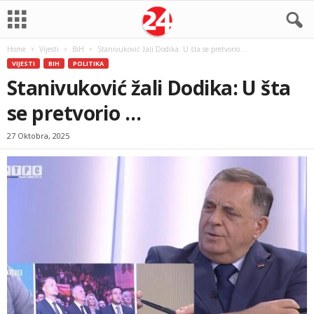
Home
Vijesti
BiH
Stanivuković žali Dodika: U šta se pretvorio …
VIJESTI
BIH
POLITIKA
Stanivuković žali Dodika: U šta
se pretvorio …
27 Oktobra, 2025