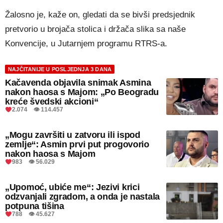
Žalosno je, kaže on, gledati da se bivši predsjednik
pretvorio u brojača stolica i držača slika sa naše
Konvencije, u Jutarnjem programu RTRS-a.
NAJČITANIJE U POSLJEDNJA 3 DANA
Kačavenda objavila snimak Asmina
nakon haosa s Majom: „Po Beogradu
kreće švedski akcioni“
2.074 👁 114.457
„Mogu završiti u zatvoru ili ispod
zemlje“: Asmin prvi put progovorio
nakon haosa s Majom
983 👁 56.029
„Upomoć, ubiće me“: Jezivi krici
odzvanjali zgradom, a onda je nastala
potpuna tišina
788 👁 45.627