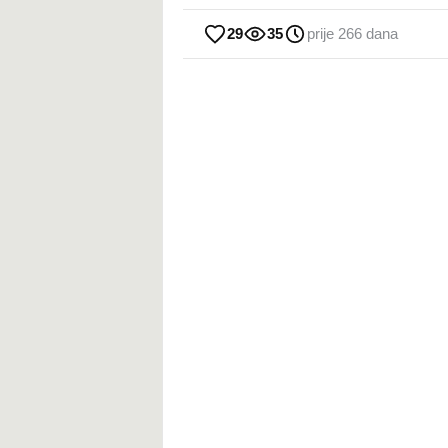
29
35
prije 266 dana