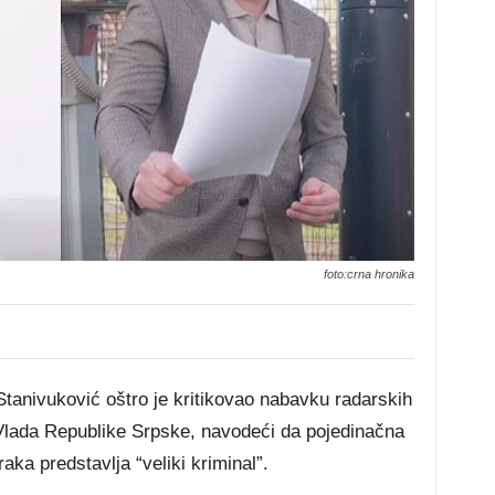
foto:crna hronika
anivuković oštro je kritikovao nabavku radarskih
a Vlada Republike Srpske, navodeći da pojedinačna
aka predstavlja “veliki kriminal”.