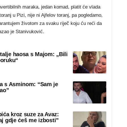
vertibilnih maraka, jedan komad, platit će vlada
oranj u Pizi, nije ni Ajfelov toranj, pa pogledamo,
Garantujem životom za svaku riječ koju ću reći da
kazao je Stanivuković.
talje haosa s Majom: „Bili
poruku“
sa s Asminom: “Sam je
rao”
ića kroz suze za Avaz:
aj gdje ćeš me izbosti”