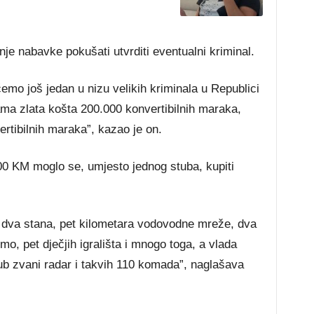
nje nabavke pokušati utvrditi eventualni kriminal.
ćemo još jedan u nizu velikih kriminala u Republici
ama zlata košta 200.000 konvertibilnih maraka,
rtibilnih maraka”, kazao je on.
0 KM moglo se, umjesto jednog stuba, kupiti
dva stana, pet kilometara vodovodne mreže, dva
o, pet dječjih igrališta i mnogo toga, a vlada
b zvani radar i takvih 110 komada”, naglašava