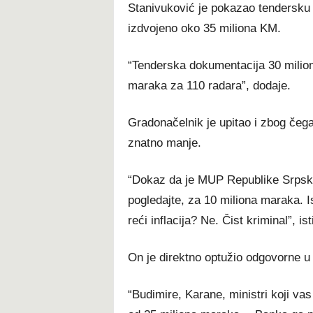
Stanivuković je pokazao tendersku 
izdvojeno oko 35 miliona KM.
“Tenderska dokumentacija 30 miliona
maraka za 110 radara”, dodaje.
Gradonačelnik je upitao i zbog čega 
znatno manje.
“Dokaz da je MUP Republike Srpske 
pogledajte, za 10 miliona maraka. I
reći inflacija? Ne. Čist kriminal”, is
On je direktno optužio odgovorne u v
“Budimire, Karane, ministri koji va