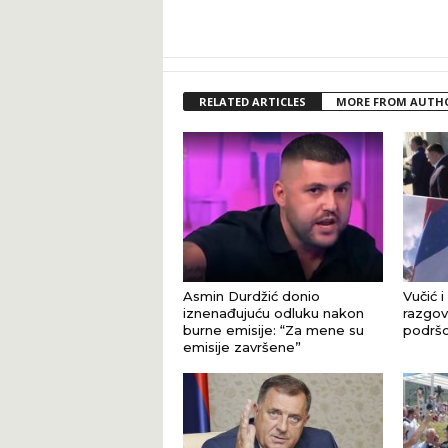
RELATED ARTICLES
MORE FROM AUTH
Asmin Durdžić donio
Vučić i
iznenađujuću odluku nakon
razgova
burne emisije: “Za mene su
podršci
emisije završene”