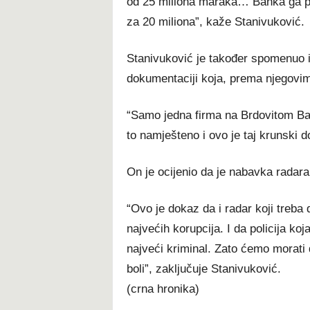
od 25 miliona maraka… Banka ga plat
za 20 miliona”, kaže Stanivuković.
Stanivuković je također spomenuo i
dokumentaciji koja, prema njegovim 
“Samo jedna firma na Brdovitom Bal
to namješteno i ovo je taj krunski 
On je ocijenio da je nabavka radara 
“Ovo je dokaz da i radar koji treba 
najvećih korupcija. I da policija koj
najveći kriminal. Zato ćemo morati
boli”, zaključuje Stanivuković.
(crna hronika)