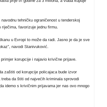
ila prije tri godine za 3 miliona, a vlada kupuje
 navodnu tehničku ograničenost u tenderskoj
riječima, favorizuje jednu firmu.
kanu u Evropi to može da radi. Jasno je da je sve
dokaz”, navodi Stanivuković.
primjer korupcije i najavio krivične prijave.
da zaštiti od korupcije policajaca bude izvor
a treba da štiti od najvećih kriminala sprovodi
 da idemo s krivičnim prijavama jer nas ovo mnogo