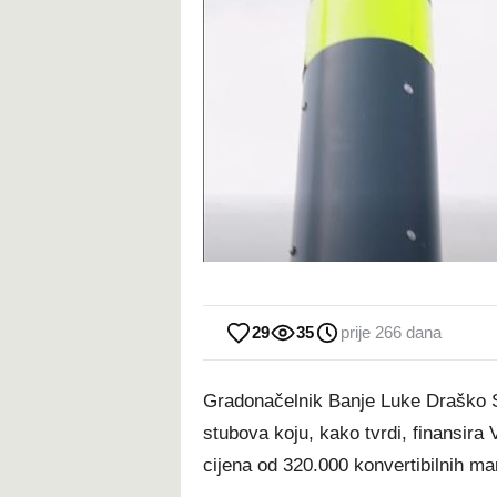
29
35
prije 266 dana
Gradonačelnik Banje Luke Draško St
stubova koju, kako tvrdi, finansir
cijena od 320.000 konvertibilnih mar