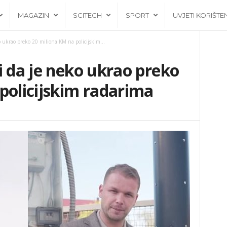
MAGAZIN
SCITECH
SPORT
UVJETI KORIŠTE
 ukrao preko 20 miliona KM na policijskim...
i da je neko ukrao preko
policijskim radarima