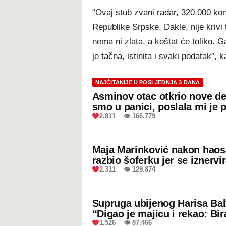
“Ovaj stub zvani radar, 320.000 kon
Republike Srpske. Dakle, nije krivi t
nema ni zlata, a koštat će toliko. 
je tačna, istinita i svaki podatak”, 
NAJČITANIJE U POSLJEDNJA 3 DANA
Asminov otac otkrio nove de
smo u panici, poslala mi je 
2.811 👁 166.779
Maja Marinković nakon hao
razbio šoferku jer se iznervi
2.311 👁 129.874
Supruga ubijenog Harisa Bab
“Digao je majicu i rekao: Bir
1.526 👁 87.466