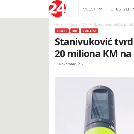
2
VIJESTI
LIFESTYLE
4
Home
Vijesti
BiH
Stanivuković tvrdi da je neko
VIJESTI
BIH
POLITIKA
h
Stanivuković tvrd
20 miliona KM na 
.
13 Novembra, 2025
b
a