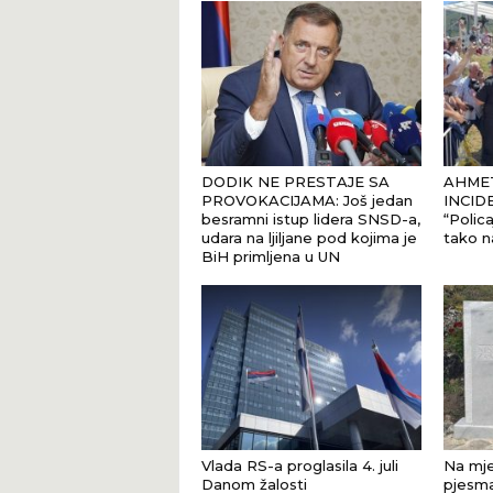
DODIK NE PRESTAJE SA
AHMET
PROVOKACIJAMA: Još jedan
INCID
besramni istup lidera SNSD-a,
“Polica
udara na ljiljane pod kojima je
tako n
BiH primljena u UN
Vlada RS-a proglasila 4. juli
Na mje
Danom žalosti
pjesma