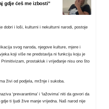
aj gdje ćeš me izbosti”
dobri i loši, kulturni i nekulturni narodi, postoje
ikacija svog naroda, njegove kulture, mjere i
eka koji više ne predstavlja ni funkciju koju je
. Primitivizam, prostakluk i vrijeđanje nisu ono što
ma živi od podjela, mržnje i sukoba.
ziva ‘prevarantima’ i ‘lažovima’ niti da govori da
 gdje ti ljudi žive manje vrijedna. Naš narod nije