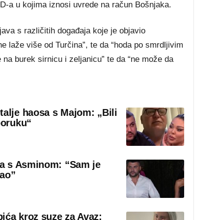
D-a u kojima iznosi uvrede na račun Bošnjaka.
java s različitih događaja koje je objavio
e laže više od Turčina”, te da “hoda po smrdljivim
na burek sirnicu i zeljanicu” te da “ne može da
talje haosa s Majom: „Bili
poruku“
sa s Asminom: “Sam je
rao”
ića kroz suze za Avaz: