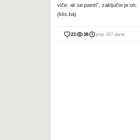
viče, ali se pamti”, zaključio je on.
(klix.ba)
21
38
prije 267 dana