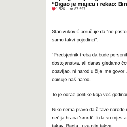
“Digao je majicu i rekao: Bir
1.526 👁 87.597
Stanivuković poručuje da “ne postoje 
samo takvi pojedinci”.
“Predsjednik treba da bude personif
dostojanstva, ali danas gledamo čovj
obavljao, ni narod u čije ime govori
opisuje naš narod.
To je odraz politike koja već godina
Niko nema pravo da čitave narode na
nečija hrana ‘smrdi’ ili da su mjesta
takav. Banja Luka nije takva.