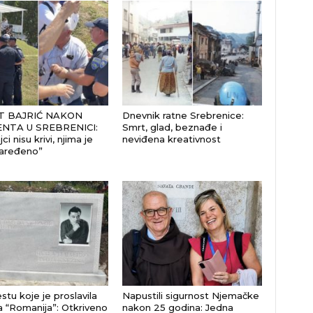
 BAJRIĆ NAKON
Dnevnik ratne Srebrenice:
ENTA U SREBRENICI:
Smrt, glad, beznađe i
jci nisu krivi, njima je
neviđena kreativnost
aređeno”
stu koje je proslavila
Napustili sigurnost Njemačke
 “Romanija”: Otkriveno
nakon 25 godina: Jedna