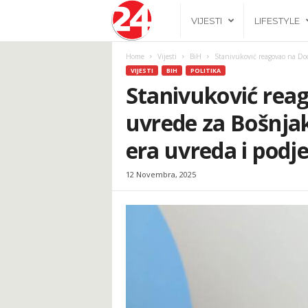
2
VIJESTI
LIFESTYLE
4
Home
Vijesti
BiH
Stanivuković reagovao na Dod
VIJESTI
BIH
POLITIKA
h
Stanivuković rea
uvrede za Bošnjak
.
era uvreda i podje
b
12 Novembra, 2025
a