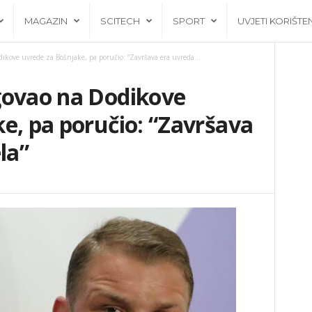
MAGAZIN
SCITECH
SPORT
UVJETI KORIŠTE
ikove uvrede za Bošnjake, pa poručio: “Završava era uvreda...
govao na Dodikove
e, pa poručio: “Završava
la”