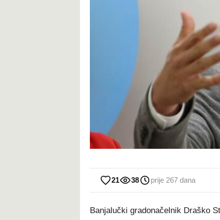
21
38
prije 267 dana
Banjalučki gradonačelnik Draško St