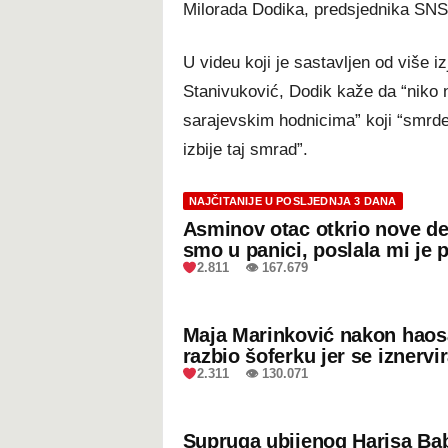
Milorada Dodika, predsjednika SNS
U videu koji je sastavljen od više iz
Stanivuković, Dodik kaže da “niko n
sarajevskim hodnicima” koji “smrde 
izbije taj smrad”.
NAJČITANIJE U POSLJEDNJA 3 DANA
Asminov otac otkrio nove de
smo u panici, poslala mi je 
2.811 👁 167.679
Maja Marinković nakon hao
razbio šoferku jer se iznervi
2.311 👁 130.071
Supruga ubijenog Harisa Bab