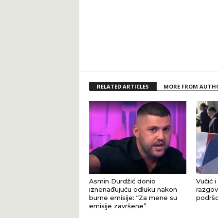
RELATED ARTICLES
MORE FROM AUTH
Asmin Durdžić donio
Vučić i
iznenađujuću odluku nakon
razgova
burne emisije: “Za mene su
podršci
emisije završene”