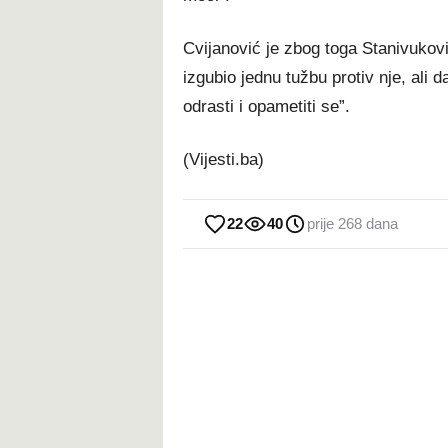
Cvijanović je zbog toga Stanivukovi
izgubio jednu tužbu protiv nje, ali d
odrasti i opametiti se”.
(Vijesti.ba)
22
40
prije 268 dana