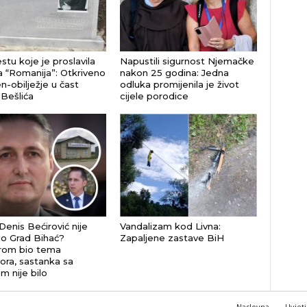
stu koje je proslavila
Napustili sigurnost Njemačke
 “Romanija”: Otkriveno
nakon 25 godina: Jedna
-obilježje u čast
odluka promijenila je život
 Bešlića
cijele porodice
Denis Bećirović nije
Vandalizam kod Livna:
io Grad Bihać?
Zapaljene zastave BiH
rom bio tema
ora, sastanka sa
m nije bilo
Naslovna
Uvjeti