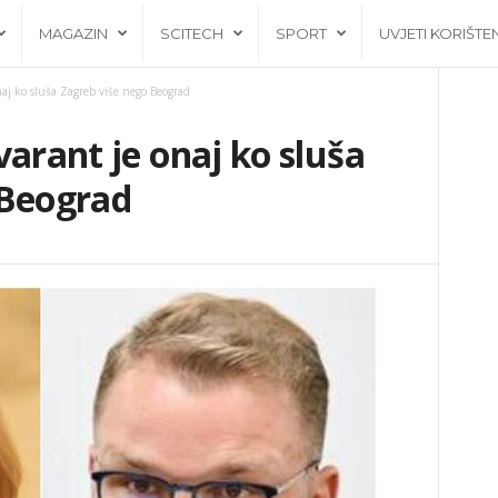
MAGAZIN
SCITECH
SPORT
UVJETI KORIŠTE
naj ko sluša Zagreb više nego Beograd
varant je onaj ko sluša
 Beograd