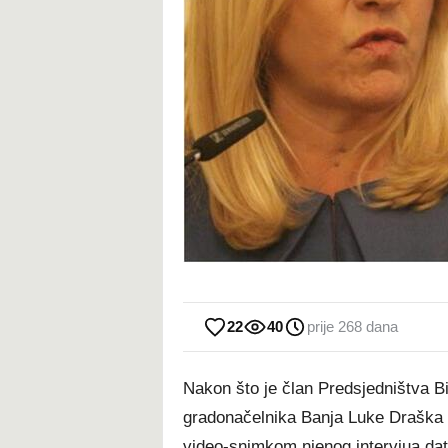
22
40
prije 268 dana
Nakon što je član Predsjedništva Bi
gradonačelnika Banja Luke Draška S
video-snimkom njenog intervjua dato