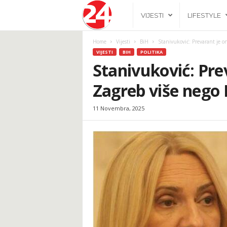
2
VIJESTI
LIFESTYLE
4
Home
Vijesti
BiH
Stanivuković: Prevarant je o
VIJESTI
BIH
POLITIKA
h
Stanivuković: Pre
Zagreb više nego
.
11 Novembra, 2025
b
a