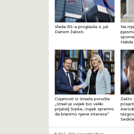
Vlada RS-a proglasila 4. juli
Na mje
Danom žalosti
pjesma
spomen
Halida
Cvijanović iz Izraela poručila:
Zašto 
„Izrael je uvijek bio veliki
posjet
prijatelj Srpke, Uvijek spremni
Aerod
da branimo njene interese“
razgov
Sediće
© 2017 - 2024. Copyright 24h.ba