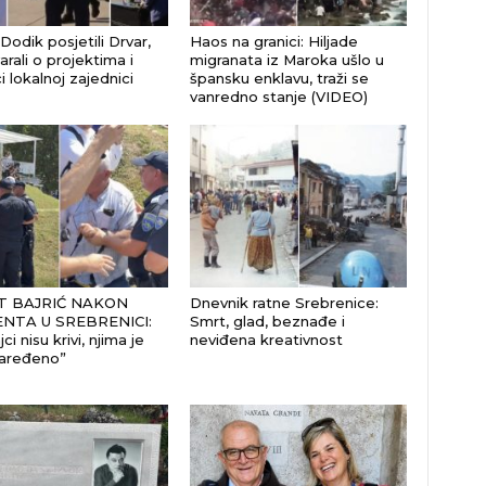
 Dodik posjetili Drvar,
Haos na granici: Hiljade
rali o projektima i
migranata iz Maroka ušlo u
 lokalnoj zajednici
špansku enklavu, traži se
vanredno stanje (VIDEO)
 BAJRIĆ NAKON
Dnevnik ratne Srebrenice:
ENTA U SREBRENICI:
Smrt, glad, beznađe i
jci nisu krivi, njima je
neviđena kreativnost
aređeno”