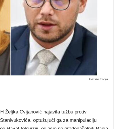
foto:ilustracija
H Željka Cvijanović najavila tužbu protiv
tanivukovića, optužujući ga za manipulaciju
g Hayat televiziji, oglasio se gradonačelnik Banja