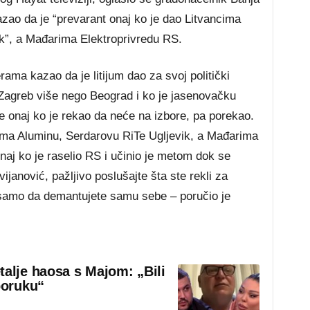
zao da je “prevarant onaj ko je dao Litvancima
k”, a Mađarima Elektroprivredu RS.
ama kazao da je litijum dao za svoj politički
 Zagreb više nego Beograd i ko je jasenovačku
e onaj ko je rekao da neće na izbore, pa porekao.
cima Aluminu, Serdarovu RiTe Ugljevik, a Mađarima
onaj ko je raselio RS i učinio je metom dok se
anović, pažljivo poslušajte šta ste rekli za
 samo da demantujete samu sebe – poručio je
talje haosa s Majom: „Bili
poruku“