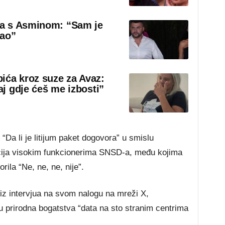
sa s Asminom: “Sam je
rao”
ića kroz suze za Avaz:
aj gdje ćeš me izbosti”
“Da li je litijum paket dogovora” u smislu
cija visokim funkcionerima SNSD-a, među kojima
orila “Ne, ne, ne, nije”.
t iz intervjua na svom nalogu na mreži X,
u prirodna bogatstva “data na sto stranim centrima