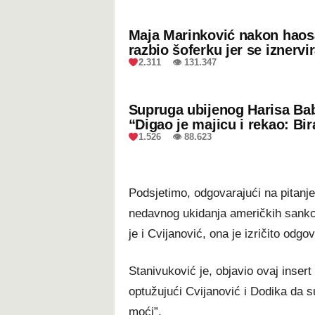
Maja Marinković nakon hao
razbio šoferku jer se iznervi
2.311 👁 131.347
Supruga ubijenog Harisa Bab
“Digao je majicu i rekao: Bir
1.526 👁 88.623
Podsjetimo, odgovarajući na pitanje 
nedavnog ukidanja američkih sank
je i Cvijanović, ona je izričito odgov
Stanivuković je, objavio ovaj inser
optužujući Cvijanović i Dodika da s
moći”.