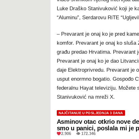
Luke Draško Stanivuković koji je ka
“Aluminu”, Serdarovu RiTE “Ugljevi
– Prevarant je onaj ko je pred kamer
komfor. Prevarant je onaj ko sluša
građu predao Hrvatima. Prevarant j
Prevarant je onaj ko je dao Litvan
daje Elektroprivredu. Prevarant je 
usput enormno bogatio. Gospođo Cvij
federalnu Hayat televiziju. Možete
Stanivuković na mreži X.
NAJČITANIJE U POSLJEDNJA 3 DANA
Asminov otac otkrio nove de
smo u panici, poslala mi je 
2.906 👁 172.346