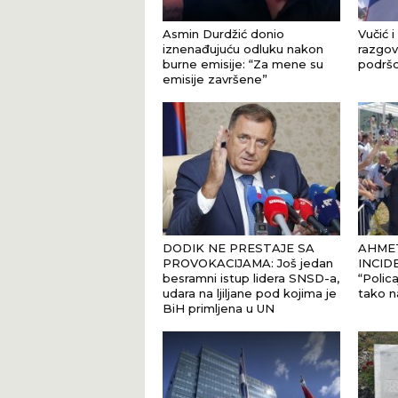
Asmin Durdžić donio
Vučić i
iznenađujuću odluku nakon
razgova
burne emisije: “Za mene su
podršci
emisije završene”
DODIK NE PRESTAJE SA
AHMET
PROVOKACIJAMA: Još jedan
INCID
besramni istup lidera SNSD-a,
“Polica
udara na ljiljane pod kojima je
tako n
BiH primljena u UN