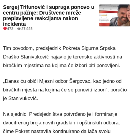
Sergej Trifunović i supruga ponovo u
centru pažnje: Društvene mreže
preplavljene reakcijama nakon
incidenta
472 👁 27.925
Tim povodom, predsjednik Pokreta Sigurna Srpska
Draško Stanivuković najavio je terenske aktivnosti na
biračkim mjestima na kojima će izbori biti ponovljeni.
„Danas ću obići Mjesni odbor Šargovac, kao jedno od
biračkih mjesta na kojima će se ponoviti izbori“, poručio
je Stanivuković.
Na sjednici Predsjedništva potvrđeno je i formiranje
dvocifrenog broja novih gradskih i opštinskih odbora,
čime Pokret nastavlja kontinuirano da jača svoju