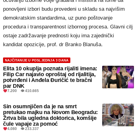
očuvanju izborne volje građana i insistira na tome da
ponovljeni izbori budu provedeni u skladu sa najvišim
demokratskim standardima, uz puno poštovanje
procedura i transparentnost izbornog procesa. Glavni cilj
ostaje zadržavanje prednosti koju ima zajednički
kandidat opozicije, prof. dr Branko Blanuša.
NAJČITANIJE U POSLJEDNJA 3 DANA
Elita 10 okuplja poznata rijaliti imena:
Filip Car najavio oproštaj od rijalitija,
potvrđeni i Anđela Đuričić te bračni
par DNK
7.200 👁 410.665
Sin osumnjičen da je na smrt
pretukao majku na Novom Beogradu:
Žrtva bila ugledna doktorica, komšije
čule vapaje za pomoć
4.080 👁 233.337