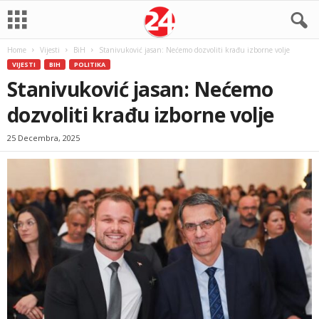
Home
Vijesti
BiH
Stanivuković jasan: Nećemo dozvoliti krađu izborne volje
VIJESTI
BIH
POLITIKA
Stanivuković jasan: Nećemo
dozvoliti krađu izborne volje
25 Decembra, 2025