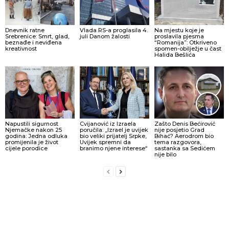
Dnevnik ratne
Vlada RS-a proglasila 4.
Na mjestu koje je
Srebrenice: Smrt, glad,
juli Danom žalosti
proslavila pjesma
beznađe i neviđena
“Romanija”: Otkriveno
kreativnost
spomen-obilježje u čast
Halida Bešlića
Napustili sigurnost
Cvijanović iz Izraela
Zašto Denis Bećirović
Njemačke nakon 25
poručila: „Izrael je uvijek
nije posjetio Grad
godina: Jedna odluka
bio veliki prijatelj Srpke,
Bihać? Aerodrom bio
promijenila je život
Uvijek spremni da
tema razgovora,
cijele porodice
branimo njene interese“
sastanka sa Sedićem
nije bilo