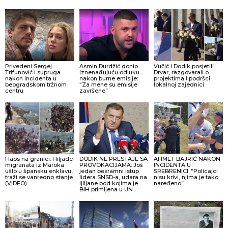
Privedeni Sergej
Asmin Durdžić donio
Vučić i Dodik posjetili
Trifunović i supruga
iznenađujuću odluku
Drvar, razgovarali o
nakon incidenta u
nakon burne emisije:
projektima i podršci
beogradskom tržnom
“Za mene su emisije
lokalnoj zajednici
centru
završene”
Haos na granici: Hiljade
DODIK NE PRESTAJE SA
AHMET BAJRIĆ NAKON
migranata iz Maroka
PROVOKACIJAMA: Još
INCIDENTA U
ušlo u špansku enklavu,
jedan besramni istup
SREBRENICI: “Policajci
traži se vanredno stanje
lidera SNSD-a, udara na
nisu krivi, njima je tako
(VIDEO)
ljiljane pod kojima je
naređeno”
BiH primljena u UN