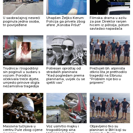
U saobraćajnoj nesreći
Uhapšen Željko Kerum:
Filmska drama u azilu
poginula jedna osoba,
Policija ga privela zbog
za pse: Direktor ranjen
tri povrijeđene
afere „Konoba Pršut“
hicem iz pištolja, potom
savladao napadača
Trudnica i trogodišnji
Potresan oproštaj od
Preživjeli bh. alpinista
sin poginuli u sudaru s
stradalih planinara:
otkrio šta je prethodilo
vozom: Porodica
“Kad pogledam prema
tragediji na Elbrusu:
očekivala treće dijete,
planinama, uvijek ću se
“Problem nije bio u
umjesto prinove stigla
sjetiti vas”
pripremi”
nezamisliva tragedija
Masovna tučnjava u
Voz usmrtio majku i
Objavljeno tko su
centru Pule zbog cijene
trogodišnjeg sina:
planinari iz BiH koji su