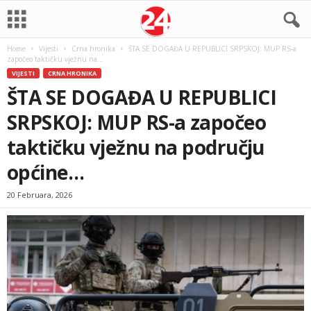
Home
Vijesti
Crna hronika
ŠTA SE DOGAĐA U REPUBLICI SRPSKOJ: MUP RS-a
započeo taktičku vježnu na...
VIJESTI
CRNA HRONIKA
ŠTA SE DOGAĐA U REPUBLICI
SRPSKOJ: MUP RS-a započeo
taktičku vježnu na području
općine…
20 Februara, 2026