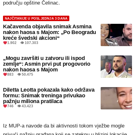
području opštine Čelinac.
NAJČITANIJE U POSLJEDNJA 3 DANA
Kačavenda objavila snimak Asmina
nakon haosa s Majom: „Po Beogradu
kreće švedski akcioni“
1.902 👁 107.303
„Mogu završiti u zatvoru ili ispod
zemlje“: Asmin prvi put progovorio
nakon haosa s Majom
883 👁 50.475
Diletta Leotta pokazala kako održava
formu: Snimak treninga privukao
pažnju miliona pratilaca
746 👁 43.423
Iz MUP-a navode da bi aktivnosti tokom vježbe mogle
privući pažnju građana koji se zateknu u blizini lokacije,