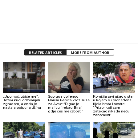
RELATED ARTICLES
MORE FROM AUTHOR
„Upomoć, ubiće me“:
Supruga ubijenog
Komšija prvi ušao u stan
Jezivi krici odzvanjali
Harisa Babića kroz suze
u kojem su pronađena
zgradom, a onda je
za Avaz: “Digao je
tijela brata i sestre:
nastala potpuna tišina
majicu i rekao: Biraj
“Prizor koji sam
gdje ćeš me izbosti”
zatekao nikada neću
zaboraviti”