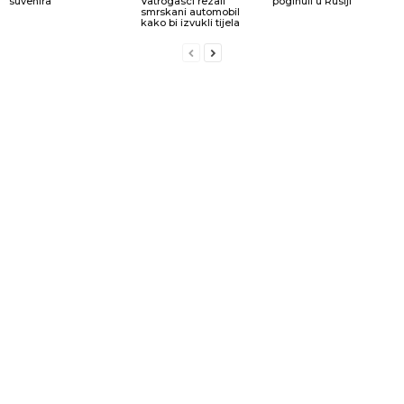
suvenira
Vatrogasci rezali
poginuli u Rusiji
smrskani automobil
kako bi izvukli tijela