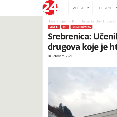
2
VIJESTI
LIFESTYLE
4
Home
Vijesti
BiH
Srebrenica: Učenik napravio s
VIJESTI
BIH
CRNA HRONIKA
h
Srebrenica: Učeni
drugova koje je ht
.
18 Februara, 2026
b
a