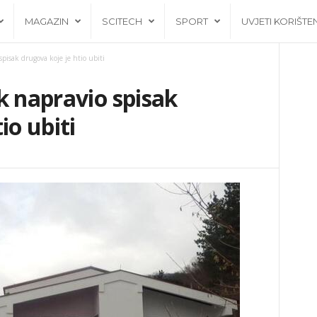
MAGAZIN
SCITECH
SPORT
UVJETI KORIŠTE
pisak drugova koje je htio ubiti
k napravio spisak
io ubiti