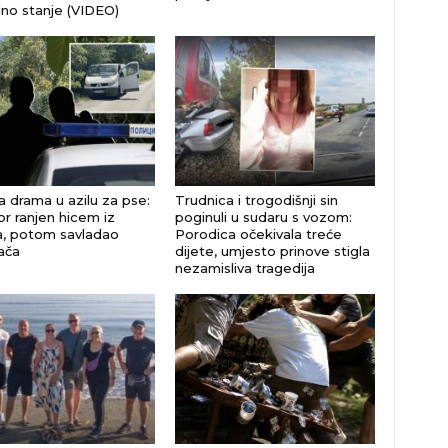
no stanje (VIDEO)
a drama u azilu za pse:
Trudnica i trogodišnji sin
or ranjen hicem iz
poginuli u sudaru s vozom:
ja, potom savladao
Porodica očekivala treće
ača
dijete, umjesto prinove stigla
nezamisliva tragedija