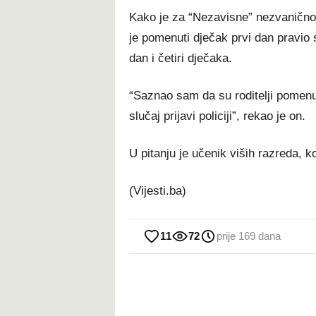
Kako je za “Nezavisne” nezvanično 
je pomenuti dječak prvi dan pravio s
dan i četiri dječaka.
“Saznao sam da su roditelji pomenute
slučaj prijavi policiji”, rekao je on.
U pitanju je učenik viših razreda, ko
(Vijesti.ba)
11
72
prije 169 dana