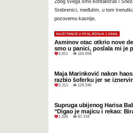
Zbog svega smo kontaktirali i Snež
Srebrenici, međutim, u tom trenutku 
pozovemo kasnije.
NAJČITANIJE U POSLJEDNJA 3 DANA
Asminov otac otkrio nove de
smo u panici, poslala mi je 
2.811 👁 165.058
Maja Marinković nakon hao
razbio šoferku jer se iznervi
2.311 👁 129.540
Supruga ubijenog Harisa Bab
“Digao je majicu i rekao: Bir
1.526 👁 87.334