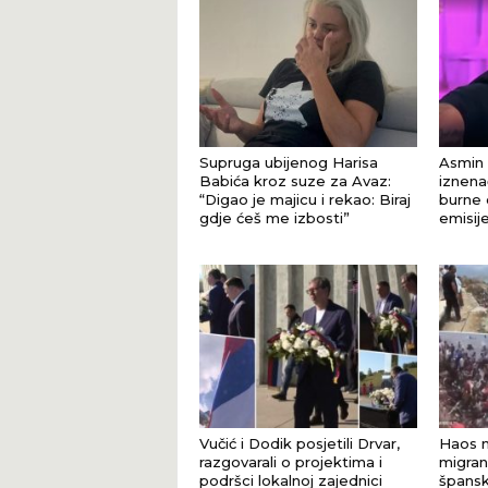
Supruga ubijenog Harisa
Asmin 
Babića kroz suze za Avaz:
iznena
“Digao je majicu i rekao: Biraj
burne 
gdje ćeš me izbosti”
emisij
Vučić i Dodik posjetili Drvar,
Haos na
razgovarali o projektima i
migran
podršci lokalnoj zajednici
špansk