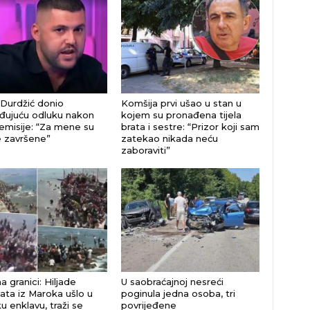
Durdžić donio
Komšija prvi ušao u stan u
đujuću odluku nakon
kojem su pronađena tijela
emisije: “Za mene su
brata i sestre: “Prizor koji sam
e završene”
zatekao nikada neću
zaboraviti”
 granici: Hiljade
U saobraćajnoj nesreći
ata iz Maroka ušlo u
poginula jedna osoba, tri
u enklavu, traži se
povrijeđene