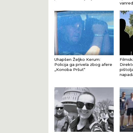
vanred
Uhapšen Željko Kerum:
Filmsk
Policija ga privela zbog afere
Direkt
„Konoba Pršut“
pištol
napad