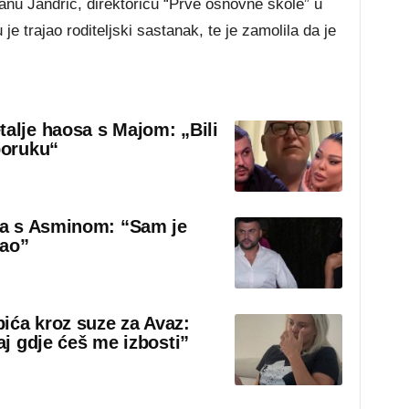
anu Jandrić, direktoricu “Prve osnovne škole” u
je trajao roditeljski sastanak, te je zamolila da je
talje haosa s Majom: „Bili
poruku“
sa s Asminom: “Sam je
rao”
ića kroz suze za Avaz:
aj gdje ćeš me izbosti”