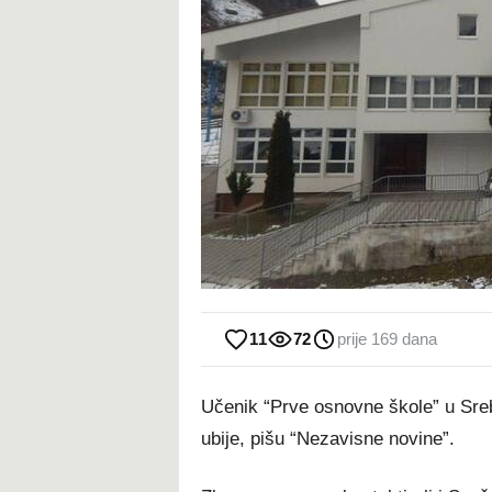
11
72
prije 169 dana
Učenik “Prve osnovne škole” u Srebr
ubije, pišu “Nezavisne novine”.