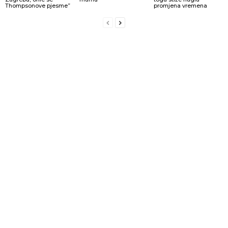
Thompsonove pjesme”
promjena vremena