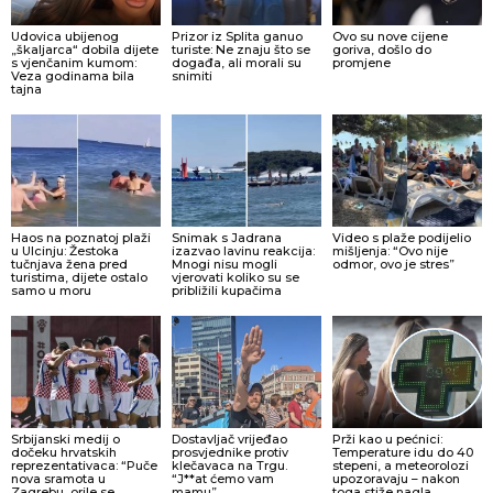
Udovica ubijenog
Prizor iz Splita ganuo
Ovo su nove cijene
„škaljarca“ dobila dijete
turiste: Ne znaju što se
goriva, došlo do
s vjenčanim kumom:
događa, ali morali su
promjene
Veza godinama bila
snimiti
tajna
Haos na poznatoj plaži
Snimak s Jadrana
Video s plaže podijelio
u Ulcinju: Žestoka
izazvao lavinu reakcija:
mišljenja: “Ovo nije
tučnjava žena pred
Mnogi nisu mogli
odmor, ovo je stres”
turistima, dijete ostalo
vjerovati koliko su se
samo u moru
približili kupačima
Srbijanski medij o
Dostavljač vrijeđao
Prži kao u pećnici:
dočeku hrvatskih
prosvjednike protiv
Temperature idu do 40
reprezentativaca: “Puče
klečavaca na Trgu.
stepeni, a meteorolozi
nova sramota u
“J**at ćemo vam
upozoravaju – nakon
Zagrebu, orile se
mamu”
toga stiže nagla