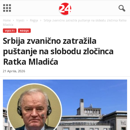
Home
Vijesti
Regija
Srbija zvanično zatražila puštanje na slobodu zločinca Ratka
Mladića
VIJESTI
REGIJA
Srbija zvanično zatražila
puštanje na slobodu zločinca
Ratka Mladića
21 Aprila, 2026