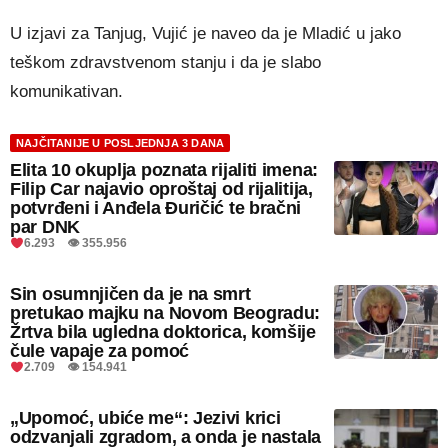
U izjavi za Tanjug, Vujić je naveo da je Mladić u jako
teškom zdravstvenom stanju i da je slabo
komunikativan.
NAJČITANIJE U POSLJEDNJA 3 DANA
Elita 10 okuplja poznata rijaliti imena:
Filip Car najavio oproštaj od rijalitija,
potvrđeni i Anđela Đuričić te bračni
par DNK
6.293 👁 355.956
Sin osumnjičen da je na smrt
pretukao majku na Novom Beogradu:
Žrtva bila ugledna doktorica, komšije
čule vapaje za pomoć
2.709 👁 154.941
„Upomoć, ubiće me“: Jezivi krici
odzvanjali zgradom, a onda je nastala