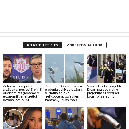
RELATED ARTICLES
MORE FROM AUTHOR
Zelenski prvi put u
Drama u Grčkoj: Tokom
Vučić i Dodik posjetili
službenoj posjeti Srbiji: S
gašenja velikog požara
Drvar, razgovarali o
Vučićem razgovarao o
sudarila se dva
projektima i podršci
ekonomiji, energetici i
helikoptera, objavljen
lokalnoj zajednici
evropskom putu
zastrašujući snimak