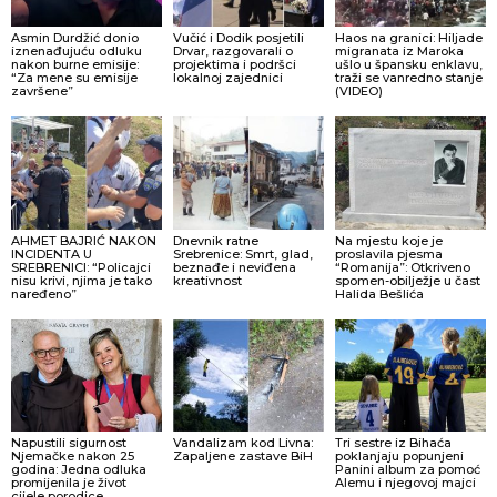
Asmin Durdžić donio
Vučić i Dodik posjetili
Haos na granici: Hiljade
iznenađujuću odluku
Drvar, razgovarali o
migranata iz Maroka
nakon burne emisije:
projektima i podršci
ušlo u špansku enklavu,
“Za mene su emisije
lokalnoj zajednici
traži se vanredno stanje
završene”
(VIDEO)
AHMET BAJRIĆ NAKON
Dnevnik ratne
Na mjestu koje je
INCIDENTA U
Srebrenice: Smrt, glad,
proslavila pjesma
SREBRENICI: “Policajci
beznađe i neviđena
“Romanija”: Otkriveno
nisu krivi, njima je tako
kreativnost
spomen-obilježje u čast
naređeno”
Halida Bešlića
Napustili sigurnost
Vandalizam kod Livna:
Tri sestre iz Bihaća
Njemačke nakon 25
Zapaljene zastave BiH
poklanjaju popunjeni
godina: Jedna odluka
Panini album za pomoć
promijenila je život
Alemu i njegovoj majci
cijele porodice