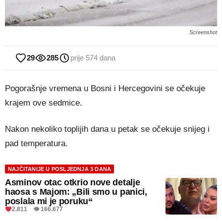
Screenshot
29
285
prije 574 dana
Pogorašnje vremena u Bosni i Hercegovini se očekuje
krajem ove sedmice.
Nakon nekoliko toplijih dana u petak se očekuje snijeg i
pad temperatura.
NAJČITANIJE U POSLJEDNJA 3 DANA
Asminov otac otkrio nove detalje
haosa s Majom: „Bili smo u panici,
poslala mi je poruku“
2.811 👁 166.677