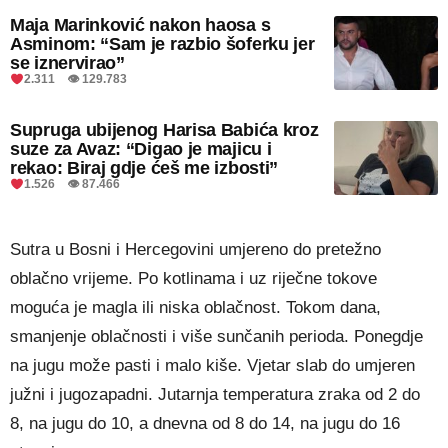
Maja Marinković nakon haosa s
Asminom: “Sam je razbio šoferku jer
se iznervirao”
2.311 👁 129.783
Supruga ubijenog Harisa Babića kroz
suze za Avaz: “Digao je majicu i
rekao: Biraj gdje ćeš me izbosti”
1.526 👁 87.466
Sutra u Bosni i Hercegovini umjereno do pretežno
oblačno vrijeme. Po kotlinama i uz riječne tokove
moguća je magla ili niska oblačnost. Tokom dana,
smanjenje oblačnosti i više sunčanih perioda. Ponegdje
na jugu može pasti i malo kiše. Vjetar slab do umjeren
južni i jugozapadni. Jutarnja temperatura zraka od 2 do
8, na jugu do 10, a dnevna od 8 do 14, na jugu do 16