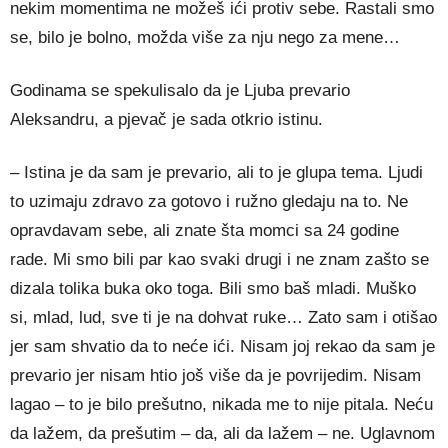
nekim momentima ne možeš ići protiv sebe. Rastali smo
se, bilo je bolno, možda više za nju nego za mene…
Godinama se spekulisalo da je Ljuba prevario
Aleksandru, a pjevač je sada otkrio istinu.
– Istina je da sam je prevario, ali to je glupa tema. Ljudi
to uzimaju zdravo za gotovo i ružno gledaju na to. Ne
opravdavam sebe, ali znate šta momci sa 24 godine
rade. Mi smo bili par kao svaki drugi i ne znam zašto se
dizala tolika buka oko toga. Bili smo baš mladi. Muško
si, mlad, lud, sve ti je na dohvat ruke… Zato sam i otišao
jer sam shvatio da to neće ići. Nisam joj rekao da sam je
prevario jer nisam htio još više da je povrijedim. Nisam
lagao – to je bilo prešutno, nikada me to nije pitala. Neću
da lažem, da prešutim – da, ali da lažem – ne. Uglavnom