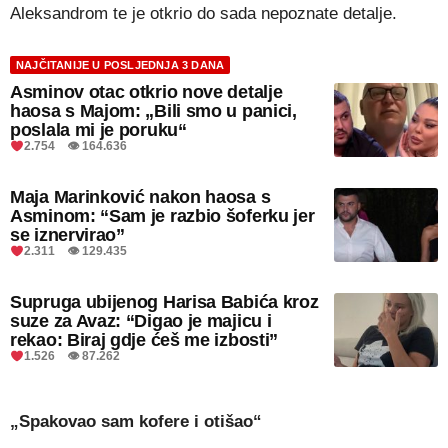
Aleksandrom te je otkrio do sada nepoznate detalje.
NAJČITANIJE U POSLJEDNJA 3 DANA
Asminov otac otkrio nove detalje
haosa s Majom: „Bili smo u panici,
poslala mi je poruku“
2.754 👁 164.636
Maja Marinković nakon haosa s
Asminom: “Sam je razbio šoferku jer
se iznervirao”
2.311 👁 129.435
Supruga ubijenog Harisa Babića kroz
suze za Avaz: “Digao je majicu i
rekao: Biraj gdje ćeš me izbosti”
1.526 👁 87.262
„Spakovao sam kofere i otišao“