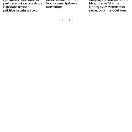
partnera tokom nastupa:
Vodila sam ljubav s
Eliti, tiče se Stanije
Pljuštale uvrede,
komšijom
Dobrojević! Asmin van
publika ostala u šoku
sebe, ovo nije očekivao