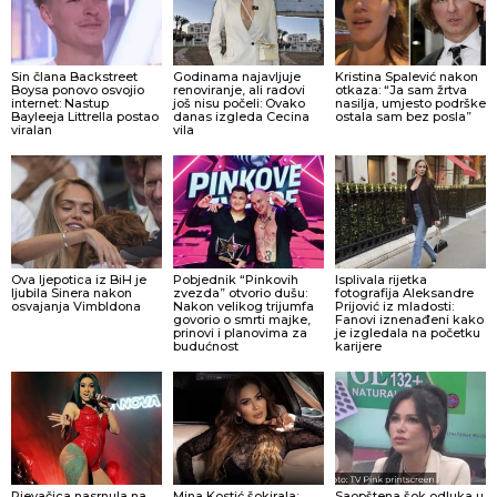
Sin člana Backstreet
Godinama najavljuje
Kristina Spalević nakon
Boysa ponovo osvojio
renoviranje, ali radovi
otkaza: “Ja sam žrtva
internet: Nastup
još nisu počeli: Ovako
nasilja, umjesto podrške
Bayleeja Littrella postao
danas izgleda Cecina
ostala sam bez posla”
viralan
vila
Ova ljepotica iz BiH je
Pobjednik “Pinkovih
Isplivala rijetka
ljubila Sinera nakon
zvezda” otvorio dušu:
fotografija Aleksandre
osvajanja Vimbldona
Nakon velikog trijumfa
Prijović iz mladosti:
govorio o smrti majke,
Fanovi iznenađeni kako
prinovi i planovima za
je izgledala na početku
budućnost
karijere
Pjevačica nasrnula na
Mina Kostić šokirala:
Saopštena šok odluka u