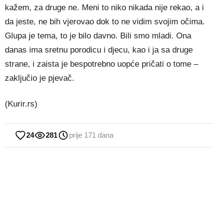
kažem, za druge ne. Meni to niko nikada nije rekao, a i
da jeste, ne bih vjerovao dok to ne vidim svojim očima.
Glupa je tema, to je bilo davno. Bili smo mladi. Ona
danas ima sretnu porodicu i djecu, kao i ja sa druge
strane, i zaista je bespotrebno uopće pričati o tome –
zaključio je pjevač.
(Kurir.rs)
24
281
prije 171 dana