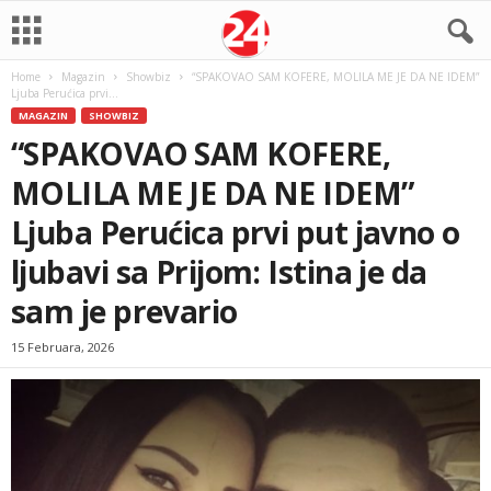
Home
Magazin
Showbiz
“SPAKOVAO SAM KOFERE, MOLILA ME JE DA NE IDEM”
Ljuba Perućica prvi...
MAGAZIN
SHOWBIZ
“SPAKOVAO SAM KOFERE,
MOLILA ME JE DA NE IDEM”
Ljuba Perućica prvi put javno o
ljubavi sa Prijom: Istina je da
sam je prevario
15 Februara, 2026