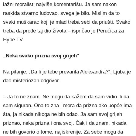
lažni moralisti najviše komentarišu. Ja sam nakon
raskida stvarno ludovao, svega je bilo. Mislim da to
svaki muškarac koji je mlad treba sebi da priušti. Svako
treba da prođe taj dio života – ispričao je Perućica za
Hype TV.
„Neka svako prizna svoj grijeh“
Na pitanje: „Da li je tebe prevarila Aleksandra?“, Ljuba je
dao misteriozan odgovor.
– Ja to ne znam. Ne mogu da kažem da sam vidio ili da
sam siguran. Ona to zna i mora da prizna ako uopće ima
šta, ja nikada nikoga ne bih odao. Ja sam svoj grijeh
priznao, neka prizna i ona svoj. Čak i da znam, nikada
ne bih govorio o tome, najiskrenije. Za sebe mogu da