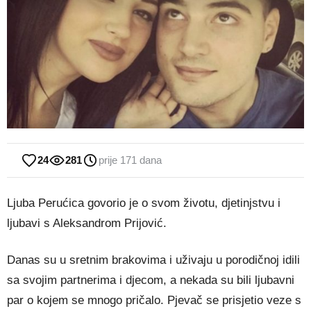
24
281
prije 171 dana
Ljuba Perućica govorio je o svom životu, djetinjstvu i
ljubavi s Aleksandrom Prijović.
Danas su u sretnim brakovima i uživaju u porodičnoj idili
sa svojim partnerima i djecom, a nekada su bili ljubavni
par o kojem se mnogo pričalo. Pjevač se prisjetio veze s