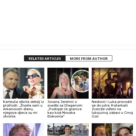
RELATED ARTICLES
MORE FROM AUTHOR
Karleuša otkrila detalj iz
Jovana Jeremić o
Nedović i Luka provodili
prošlosti: „Živjela sam u
svadbi sa Draganom:
se do jutra: Košarkaši
Arkanovom stanu,
„Postojat će granice
Zvezde viđeni na
njegova djeca su mi
kao kod Novaka
luksuznoj zabavi u Crnoj
otvorila
Đokovića“
Gori