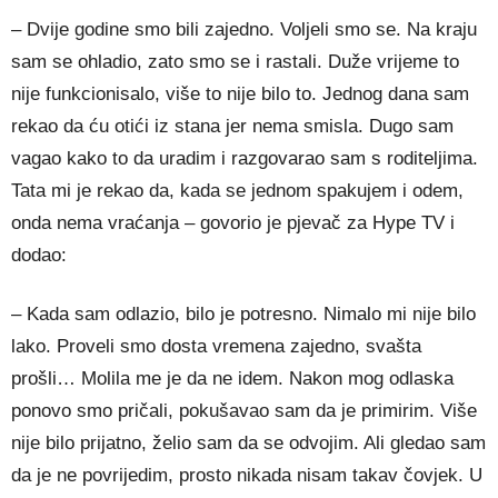
– Dvije godine smo bili zajedno. Voljeli smo se. Na kraju
sam se ohladio, zato smo se i rastali. Duže vrijeme to
nije funkcionisalo, više to nije bilo to. Jednog dana sam
rekao da ću otići iz stana jer nema smisla. Dugo sam
vagao kako to da uradim i razgovarao sam s roditeljima.
Tata mi je rekao da, kada se jednom spakujem i odem,
onda nema vraćanja – govorio je pjevač za Hype TV i
dodao:
– Kada sam odlazio, bilo je potresno. Nimalo mi nije bilo
lako. Proveli smo dosta vremena zajedno, svašta
prošli… Molila me je da ne idem. Nakon mog odlaska
ponovo smo pričali, pokušavao sam da je primirim. Više
nije bilo prijatno, želio sam da se odvojim. Ali gledao sam
da je ne povrijedim, prosto nikada nisam takav čovjek. U