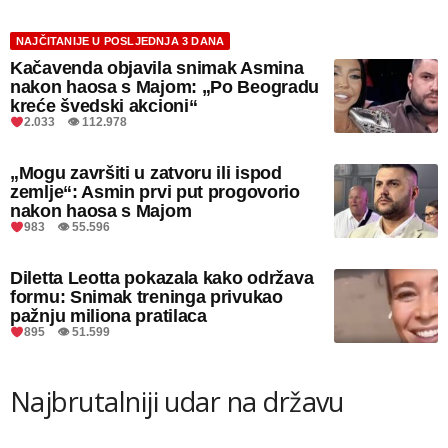
NAJČITANIJE U POSLJEDNJA 3 DANA
Kačavenda objavila snimak Asmina
nakon haosa s Majom: „Po Beogradu
kreće švedski akcioni“
2.033 👁 112.978
„Mogu završiti u zatvoru ili ispod
zemlje“: Asmin prvi put progovorio
nakon haosa s Majom
983 👁 55.596
Diletta Leotta pokazala kako održava
formu: Snimak treninga privukao
pažnju miliona pratilaca
895 👁 51.599
Najbrutalniji udar na državu