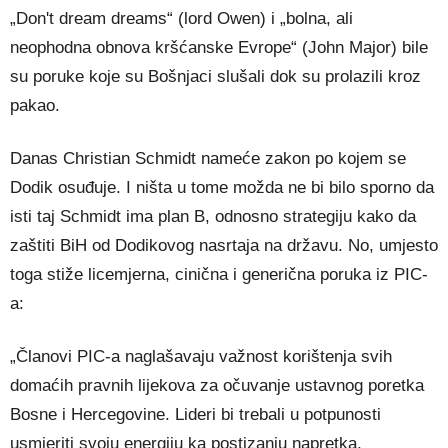
„Don't dream dreams“ (lord Owen) i „bolna, ali
neophodna obnova kršćanske Evrope“ (John Major) bile
su poruke koje su Bošnjaci slušali dok su prolazili kroz
pakao.
Danas Christian Schmidt nameće zakon po kojem se
Dodik osuđuje. I ništa u tome možda ne bi bilo sporno da
isti taj Schmidt ima plan B, odnosno strategiju kako da
zaštiti BiH od Dodikovog nasrtaja na državu. No, umjesto
toga stiže licemjerna, cinična i generična poruka iz PIC-
a:
„Članovi PIC-a naglašavaju važnost korištenja svih
domaćih pravnih lijekova za očuvanje ustavnog poretka
Bosne i Hercegovine. Lideri bi trebali u potpunosti
usmjeriti svoju energiju ka postizanju napretka,