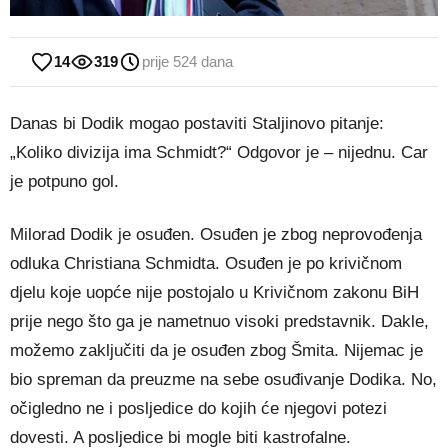
14
319
prije 524 dana
Danas bi Dodik mogao postaviti Staljinovo pitanje:
„Koliko divizija ima Schmidt?“ Odgovor je – nijednu. Car
je potpuno gol.
Milorad Dodik je osuđen. Osuđen je zbog neprovođenja
odluka Christiana Schmidta. Osuđen je po krivičnom
djelu koje uopće nije postojalo u Krivičnom zakonu BiH
prije nego što ga je nametnuo visoki predstavnik. Dakle,
možemo zaključiti da je osuđen zbog Šmita. Nijemac je
bio spreman da preuzme na sebe osuđivanje Dodika. No,
očigledno ne i posljedice do kojih će njegovi potezi
dovesti. A posljedice bi mogle biti kastrofalne.