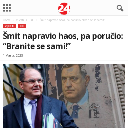
Home
Vijesti
BiH
Šmit napravio haos, pa poručio: “Branite se sami!”
VIJESTI
BIH
Šmit napravio haos, pa poručio:
“Branite se sami!”
1 Marta, 2025