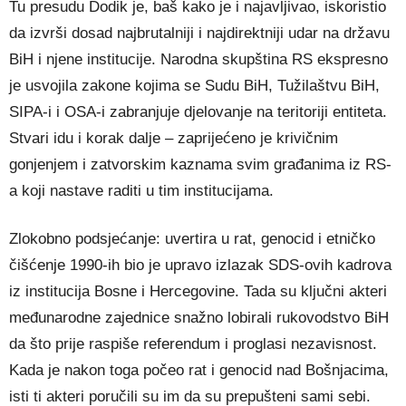
Tu presudu Dodik je, baš kako je i najavljivao, iskoristio
da izvrši dosad najbrutalniji i najdirektniji udar na državu
BiH i njene institucije. Narodna skupština RS ekspresno
je usvojila zakone kojima se Sudu BiH, Tužilaštvu BiH,
SIPA-i i OSA-i zabranjuje djelovanje na teritoriji entiteta.
Stvari idu i korak dalje – zaprijećeno je krivičnim
gonjenjem i zatvorskim kaznama svim građanima iz RS-
a koji nastave raditi u tim institucijama.
Zlokobno podsjećanje: uvertira u rat, genocid i etničko
čišćenje 1990-ih bio je upravo izlazak SDS-ovih kadrova
iz institucija Bosne i Hercegovine. Tada su ključni akteri
međunarodne zajednice snažno lobirali rukovodstvo BiH
da što prije raspiše referendum i proglasi nezavisnost.
Kada je nakon toga počeo rat i genocid nad Bošnjacima,
isti ti akteri poručili su im da su prepušteni sami sebi.