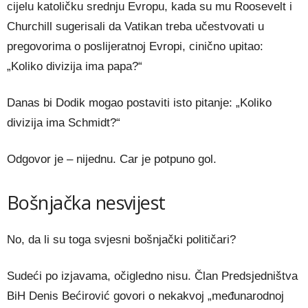
cijelu katoličku srednju Evropu, kada su mu Roosevelt i
Churchill sugerisali da Vatikan treba učestvovati u
pregovorima o poslijeratnoj Evropi, cinično upitao:
„Koliko divizija ima papa?“
Danas bi Dodik mogao postaviti isto pitanje: „Koliko
divizija ima Schmidt?“
Odgovor je – nijednu. Car je potpuno gol.
Bošnjačka nesvijest
No, da li su toga svjesni bošnjački političari?
Sudeći po izjavama, očigledno nisu. Član Predsjedništva
BiH Denis Bećirović govori o nekakvoj „međunarodnoj