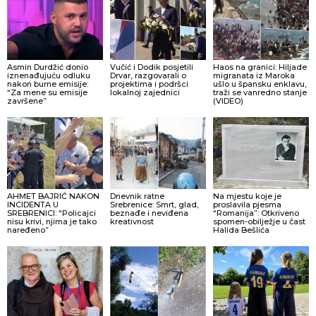
Asmin Durdžić donio
Vučić i Dodik posjetili
Haos na granici: Hiljade
iznenađujuću odluku
Drvar, razgovarali o
migranata iz Maroka
nakon burne emisije:
projektima i podršci
ušlo u špansku enklavu,
“Za mene su emisije
lokalnoj zajednici
traži se vanredno stanje
završene”
(VIDEO)
AHMET BAJRIĆ NAKON
Dnevnik ratne
Na mjestu koje je
INCIDENTA U
Srebrenice: Smrt, glad,
proslavila pjesma
SREBRENICI: “Policajci
beznađe i neviđena
“Romanija”: Otkriveno
nisu krivi, njima je tako
kreativnost
spomen-obilježje u čast
naređeno”
Halida Bešlića