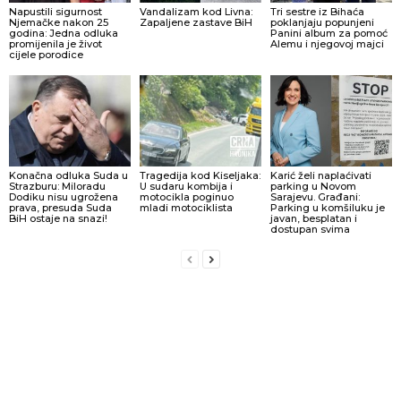
Napustili sigurnost
Vandalizam kod Livna:
Tri sestre iz Bihaća
Njemačke nakon 25
Zapaljene zastave BiH
poklanjaju popunjeni
godina: Jedna odluka
Panini album za pomoć
promijenila je život
Alemu i njegovoj majci
cijele porodice
Konačna odluka Suda u
Tragedija kod Kiseljaka:
Karić želi naplaćivati
Strazburu: Miloradu
U sudaru kombija i
parking u Novom
Dodiku nisu ugrožena
motocikla poginuo
Sarajevu. Građani:
prava, presuda Suda
mladi motociklista
Parking u komšiluku je
BiH ostaje na snazi!
javan, besplatan i
dostupan svima