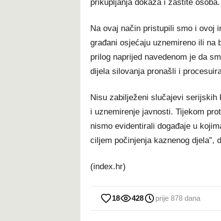
prikupljanja dokaza i zaštite osoba.
Na ovaj način pristupili smo i ovoj 
građani osjećaju uznemireno ili na b
prilog naprijed navedenom je da sm
dijela silovanja pronašli i procesuiral
Nisu zabilježeni slučajevi serijskih
i uznemirenje javnosti. Tijekom pro
nismo evidentirali događaje u kojim
ciljem počinjenja kaznenog djela”, d
(index.hr)
18
428
prije 878 dana