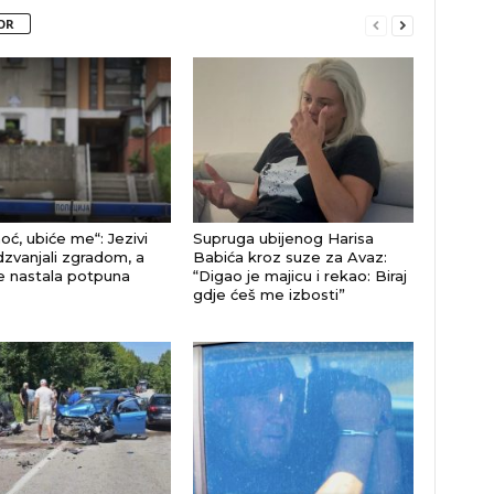
OR
ć, ubiće me“: Jezivi
Supruga ubijenog Harisa
odzvanjali zgradom, a
Babića kroz suze za Avaz:
e nastala potpuna
“Digao je majicu i rekao: Biraj
gdje ćeš me izbosti”