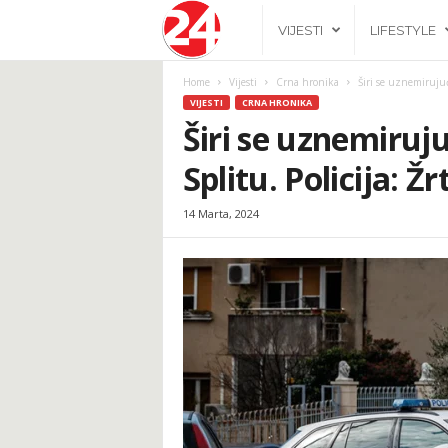
2
VIJESTI
LIFESTYLE
4
Home
Vijesti
Crna hronika
Širi se uznemirujuć
VIJESTI
CRNA HRONIKA
h
Širi se uznemiruj
Splitu. Policija: Ž
.
14 Marta, 2024
b
a