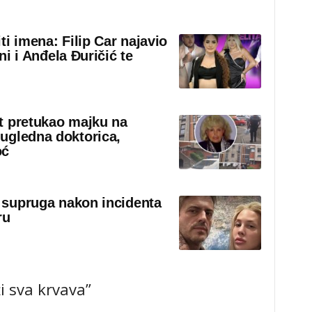
iti imena: Filip Car najavio
eni i Anđela Đuričić te
t pretukao majku na
ugledna doktorica,
oć
i supruga nakon incidenta
ru
i sva krvava”