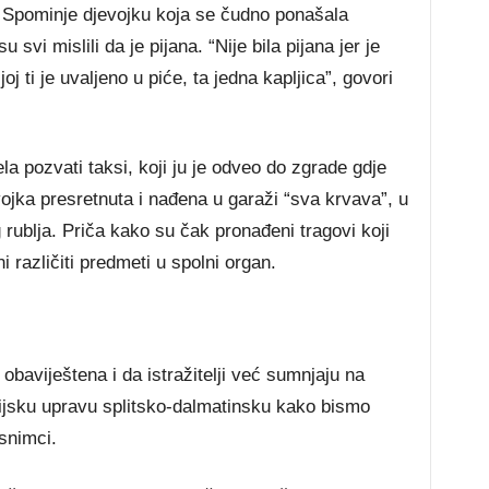
. Spominje djevojku koja se čudno ponašala
svi mislili da je pijana. “Nije bila pijana jer je
oj ti je uvaljeno u piće, ta jedna kapljica”, govori
a pozvati taksi, koji ju je odveo do zgrade gdje
vojka presretnuta i nađena u garaži “sva krvava”, u
ublja. Priča kako su čak pronađeni tragovi koji
ni različiti predmeti u spolni organ.
obaviještena i da istražitelji već sumnjaju na
cijsku upravu splitsko-dalmatinsku kako bismo
snimci.