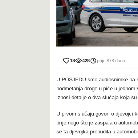
18
428
prije 878 dana
U POSJEDU smo audiosnimke na koj
podmetanja droge u piće u jednom 
iznosi detalje o dva slučaja koja 
U prvom slučaju govori o djevojci ko
prije nego što je zaspala u automob
se ta djevojka probudila u automobil