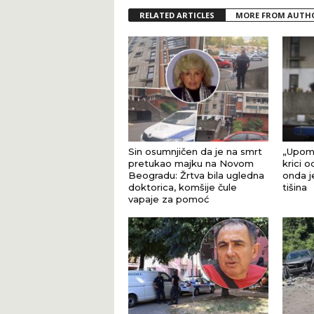
RELATED ARTICLES
MORE FROM AUTH
Sin osumnjičen da je na smrt
„Upomo
pretukao majku na Novom
krici 
Beogradu: Žrtva bila ugledna
onda j
doktorica, komšije čule
tišina
vapaje za pomoć