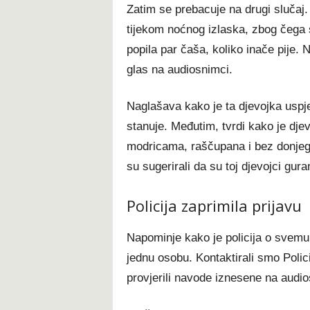
Zatim se prebacuje na drugi slučaj
tijekom noćnog izlaska, zbog čega su 
popila par čaša, koliko inače pije. Nj
glas na audiosnimci.
Naglašava kako je ta djevojka uspjel
stanuje. Međutim, tvrdi kako je dje
modricama, raščupana i bez donjeg r
su sugerirali da su toj djevojci gura
Policija zaprimila prijavu
Napominje kako je policija o svemu 
jednu osobu. Kontaktirali smo Poli
provjerili navode iznesene na audio