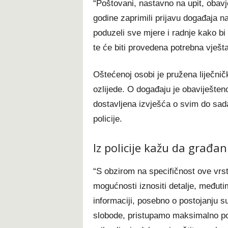
“Poštovani, nastavno na upit, oba
godine zaprimili prijavu događaja na
poduzeli sve mjere i radnje kako bi 
te će biti provedena potrebna vješt
Oštećenoj osobi je pružena liječnič
ozlijede. O događaju je obaviješte
dostavljena izvješća o svim do sad
policije.
Iz policije kažu da građ
“S obzirom na specifičnost ove vrs
mogućnosti iznositi detalje, međut
informaciji, posebno o postojanju s
slobode, pristupamo maksimalno pos