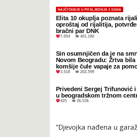
NAJČITANIJE U POSLJEDNJA 3 DANA
Elita 10 okuplja poznata rijal
oproštaj od rijalitija, potvrđ
bračni par DNK
7.054 👁 401.180
Sin osumnjičen da je na smr
Novom Beogradu: Žrtva bila 
komšije čule vapaje za pom
3.518 👁 202.599
Privedeni Sergej Trifunović 
u beogradskom tržnom cent
425 👁 26.536
“Djevojka nađena u garaž