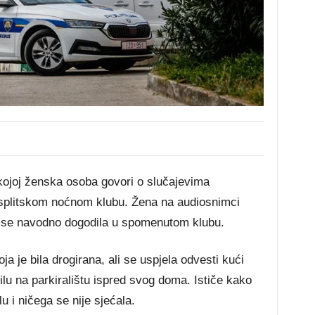
oj ženska osoba govori o slučajevima
splitskom noćnom klubu. Žena na audiosnimci
su se navodno dogodila u spomenutom klubu.
ja je bila drogirana, ali se uspjela odvesti kući
ilu na parkiralištu ispred svog doma. Ističe kako
u i ničega se nije sjećala.