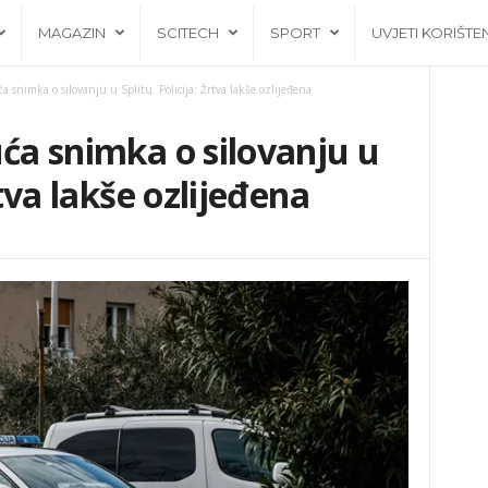
MAGAZIN
SCITECH
SPORT
UVJETI KORIŠTE
a snimka o silovanju u Splitu. Policija: Žrtva lakše ozlijeđena
uća snimka o silovanju u
rtva lakše ozlijeđena