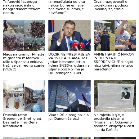
Trifunović i supruga
iznenađujuću odluku
Drvar, razgovarali o
nakon incidenta u
nakon burne emisije:
projektima i podršci
beogradskom tržnom
“Za mene su emisije
lokalnoj zajednici
centru
završene”
Haos na granici: Hiljade
DODIK NE PRESTAJE SA
AHMET BAJRIĆ NAKON
migranata iz Maroka
PROVOKACIJAMA: Još
INCIDENTA U
ušlo u špansku enklavu,
jedan besramni istup
SREBRENICI: “Policajci
traži se vanredno stanje
lidera SNSD-a, udara na
nisu krivi, njima je tako
(VIDEO)
ljiljane pod kojima je
naređeno”
BiH primljena u UN
Dnevnik ratne
Vlada RS-a proglasila 4.
Na mjestu koje je
Srebrenice: Smrt, glad,
juli Danom žalosti
proslavila pjesma
beznađe i neviđena
“Romanija”: Otkriveno
kreativnost
spomen-obilježje u čast
Halida Bešlića