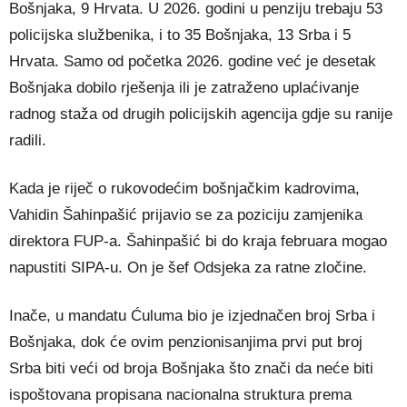
Bošnjaka, 9 Hrvata. U 2026. godini u penziju trebaju 53
policijska službenika, i to 35 Bošnjaka, 13 Srba i 5
Hrvata. Samo od početka 2026. godine već je desetak
Bošnjaka dobilo rješenja ili je zatraženo uplaćivanje
radnog staža od drugih policijskih agencija gdje su ranije
radili.
Kada je riječ o rukovodećim bošnjačkim kadrovima,
Vahidin Šahinpašić prijavio se za poziciju zamjenika
direktora FUP-a. Šahinpašić bi do kraja februara mogao
napustiti SIPA-u. On je šef Odsjeka za ratne zločine.
Inače, u mandatu Ćuluma bio je izjednačen broj Srba i
Bošnjaka, dok će ovim penzionisanjima prvi put broj
Srba biti veći od broja Bošnjaka što znači da neće biti
ispoštovana propisana nacionalna struktura prema