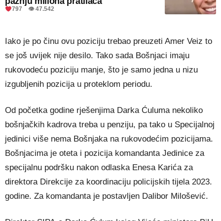
pažnju miliona pratilaca
797 👁 47.542
Iako je po činu ovu poziciju trebao preuzeti Amer Veiz to
se još uvijek nije desilo. Tako sada Bošnjaci imaju
rukovodeću poziciju manje, što je samo jedna u nizu
izgubljenih pozicija u proteklom periodu.
Od početka godine rješenjima Darka Ćuluma nekoliko
bošnjačkih kadrova treba u penziju, pa tako u Specijalnoj
jedinici više nema Bošnjaka na rukovodećim pozicijama.
Bošnjacima je oteta i pozicija komandanta Jedinice za
specijalnu podršku nakon odlaska Enesa Karića za
direktora Direkcije za koordinaciju policijskih tijela 2023.
godine. Za komandanta je postavljen Dalibor Milošević.