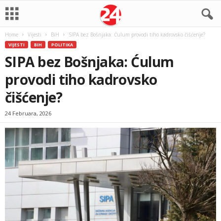
Home
Vijesti
BiH
SIPA bez Bošnjaka: Ćulum provodi tiho kadrovsko čišćenje?
VIJESTI
BIH
POLITIKA
SIPA bez Bošnjaka: Ćulum
provodi tiho kadrovsko
čišćenje?
24 Februara, 2026