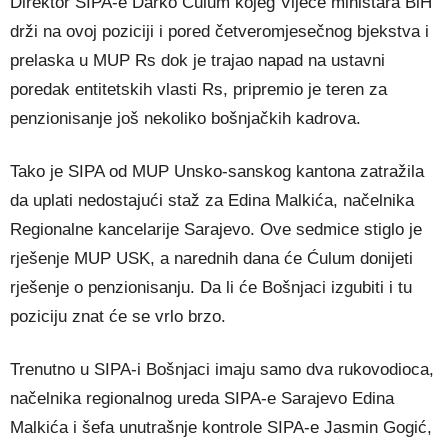
Direktor SIPA-e Darko Ćulum kojeg Vijeće ministara BiH
drži na ovoj poziciji i pored četveromjesečnog bjekstva i
prelaska u MUP Rs dok je trajao napad na ustavni
poredak entitetskih vlasti Rs, pripremio je teren za
penzionisanje još nekoliko bošnjačkih kadrova.
Tako je SIPA od MUP Unsko-sanskog kantona zatražila
da uplati nedostajući staž za Edina Malkića, načelnika
Regionalne kancelarije Sarajevo. Ove sedmice stiglo je
rješenje MUP USK, a narednih dana će Ćulum donijeti
rješenje o penzionisanju. Da li će Bošnjaci izgubiti i tu
poziciju znat će se vrlo brzo.
Trenutno u SIPA-i Bošnjaci imaju samo dva rukovodioca,
načelnika regionalnog ureda SIPA-e Sarajevo Edina
Malkića i šefa unutrašnje kontrole SIPA-e Jasmin Gogić,