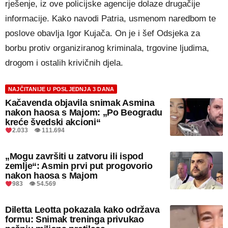
rješenje, iz ove policijske agencije dolaze drugačije
informacije. Kako navodi Patria, usmenom naredbom te
poslove obavlja Igor Kujača. On je i šef Odsjeka za
borbu protiv organiziranog kriminala, trgovine ljudima,
drogom i ostalih krivičnih djela.
NAJČITANIJE U POSLJEDNJA 3 DANA
Kačavenda objavila snimak Asmina
nakon haosa s Majom: „Po Beogradu
kreće švedski akcioni“
2.033 👁 111.694
„Mogu završiti u zatvoru ili ispod
zemlje“: Asmin prvi put progovorio
nakon haosa s Majom
983 👁 54.569
Diletta Leotta pokazala kako održava
formu: Snimak treninga privukao