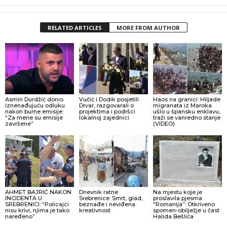
RELATED ARTICLES
MORE FROM AUTHOR
Asmin Durdžić donio
Vučić i Dodik posjetili
Haos na granici: Hiljade
iznenađujuću odluku
Drvar, razgovarali o
migranata iz Maroka
nakon burne emisije:
projektima i podršci
ušlo u špansku enklavu,
“Za mene su emisije
lokalnoj zajednici
traži se vanredno stanje
završene”
(VIDEO)
AHMET BAJRIĆ NAKON
Dnevnik ratne
Na mjestu koje je
INCIDENTA U
Srebrenice: Smrt, glad,
proslavila pjesma
SREBRENICI: “Policajci
beznađe i neviđena
“Romanija”: Otkriveno
nisu krivi, njima je tako
kreativnost
spomen-obilježje u čast
naređeno”
Halida Bešlića