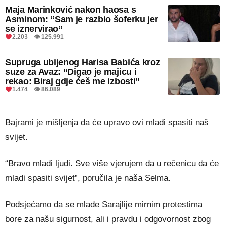
Maja Marinković nakon haosa s
Asminom: “Sam je razbio šoferku jer
se iznervirao”
2.203 👁 125.991
Supruga ubijenog Harisa Babića kroz
suze za Avaz: “Digao je majicu i
rekao: Biraj gdje ćeš me izbosti”
1.474 👁 86.089
Bajrami je mišljenja da će upravo ovi mladi spasiti naš
svijet.
“Bravo mladi ljudi. Sve više vjerujem da u rečenicu da će
mladi spasiti svijet”, poručila je naša Selma.
Podsjećamo da se mlade Sarajlije mirnim protestima
bore za našu sigurnost, ali i pravdu i odgovornost zbog