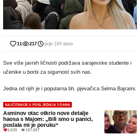
11
217
prije 169 dana
Sve više javnih ličnosti podržava sarajevske studente i
učenike u borbi za sigurnost svih nas.
Jedna od njih je i popularna bh. pjevačica Selma Bajrami.
NAJČITANIJE U POSLJEDNJA 3 DANA
Asminov otac otkrio nove detalje
haosa s Majom: „Bili smo u panici,
poslala mi je poruku“
2.635 👁 157.057