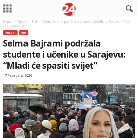
Home
Vijesti
BiH
Selma Bajrami podržala studente i učenike u Sarajevu: “Mladi
će spasiti svijet”
VIJESTI
BIH
Selma Bajrami podržala
studente i učenike u Sarajevu:
“Mladi će spasiti svijet”
17 Februara, 2026