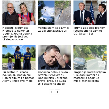
Napustili sigurnost
Vandalizam kod Livna:
Trump zasjenio jednom
Njemačke nakon 25
Zapaljene zastave BiH
rečenicom na samitu
godina: Jedna odluka
G7: Ja sam šef
promijenila je život
cijele porodice
Tri sestre iz Bihaća
Konačna odluka Suda u
Tragedija kod Kiseljaka:
poklanjaju popunjeni
Strazburu: Miloradu
U sudaru kombija i
Panini album za pomoć
Dodiku nisu ugrožena
motocikla poginuo
Alemu i njegovoj majci
prava, presuda Suda
mladi motociklista
BiH ostaje na snazi!