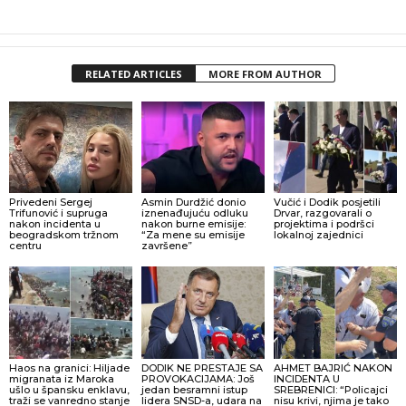
RELATED ARTICLES
MORE FROM AUTHOR
Privedeni Sergej
Asmin Durdžić donio
Vučić i Dodik posjetili
Trifunović i supruga
iznenađujuću odluku
Drvar, razgovarali o
nakon incidenta u
nakon burne emisije:
projektima i podršci
beogradskom tržnom
“Za mene su emisije
lokalnoj zajednici
centru
završene”
Haos na granici: Hiljade
DODIK NE PRESTAJE SA
AHMET BAJRIĆ NAKON
migranata iz Maroka
PROVOKACIJAMA: Još
INCIDENTA U
ušlo u špansku enklavu,
jedan besramni istup
SREBRENICI: “Policajci
traži se vanredno stanje
lidera SNSD-a, udara na
nisu krivi, njima je tako