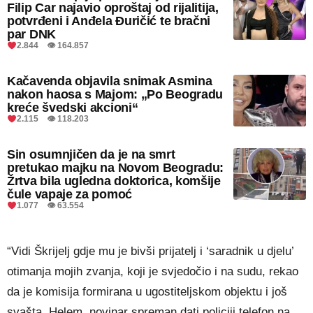
Filip Car najavio oproštaj od rijalitija,
potvrđeni i Anđela Đuričić te bračni
par DNK
2.844 👁 164.857
Kačavenda objavila snimak Asmina
nakon haosa s Majom: „Po Beogradu
kreće švedski akcioni“
2.115 👁 118.203
Sin osumnjičen da je na smrt
pretukao majku na Novom Beogradu:
Žrtva bila ugledna doktorica, komšije
čule vapaje za pomoć
1.077 👁 63.554
“Vidi Škrijelj gdje mu je bivši prijatelj i ‘saradnik u djelu’
otimanja mojih zvanja, koji je svjedočio i na sudu, rekao
da je komisija formirana u ugostiteljskom objektu i još
svašta. Helem, novinar spreman dati policiji telefon na