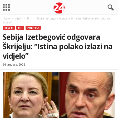
Home
Vijesti
BiH
Sebija Izetbegović odgovara Škrijelju: “Istina polako izlazi na
vidjelo”
VIJESTI
BIH
POLITIKA
Sebija Izetbegović odgovara
Škrijelju: “Istina polako izlazi na
vidjelo”
24 Januara, 2026