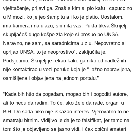
vještačenje, prijavi ga. Znaš s kim si pio kafu i capuccino
u Mimozi, ko je jeo šampitu a i ko je platio. Uostalom,
ima kamera i na ulazu, snimila vas. Pukla tikva Škrijelj,
skupljaćeš dugo košpe zla koje si prosuo po UNSA.
Naravno, ne sam, sa saradnicima u zlu. Nepovratno si
uprljao UNSA, to je neoprostivo”, zaključila je.
Podsjetimo, Škrijelj je rekao kako ga niko od nadležnih
nije kontaktirao u vezi poruke koja je ” lažno napravljena,
osmišljena i objavljena na jednom portalu.”
“Kada bih htio da pogađam, mogao bih i pogoditi autore,
ali to neću da radim. To će, ako žele da rade, organi u
BiH. Do sada niko nije iskazao interes. Vjerovatno to ne
smatraju bitnim. Vidljivo je da je to falsifikat, jer tamo na
tom što je objavljeno se jasno vidi, i čak obični amateri