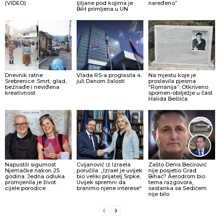
(VIDEO)
ljiljane pod kojima je
naređeno”
BiH primljena u UN
Dnevnik ratne
Vlada RS-a proglasila 4.
Na mjestu koje je
Srebrenice: Smrt, glad,
juli Danom žalosti
proslavila pjesma
beznađe i neviđena
“Romanija”: Otkriveno
kreativnost
spomen-obilježje u čast
Halida Bešlića
Napustili sigurnost
Cvijanović iz Izraela
Zašto Denis Bećirović
Njemačke nakon 25
poručila: „Izrael je uvijek
nije posjetio Grad
godina: Jedna odluka
bio veliki prijatelj Srpke,
Bihać? Aerodrom bio
promijenila je život
Uvijek spremni da
tema razgovora,
cijele porodice
branimo njene interese“
sastanka sa Sedićem
nije bilo