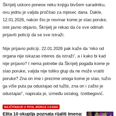
Škrijelj uskoro ponese neku knjigu bivšem saradniku,
ovu jednu je valjda pročitao za mjesec dana. Dakle,
12.01.2026, nakon što je novinar kome je slao poruke,
iste javno objavio, Škrijelj je rekao da će sve odmah
prijaviti policiji da se sve istraži.
Nije prijavio policiji. 22.01.2026 pak kaže da ‘niko od
organa nije iskazao interes da istraži’, a i kako bi kad
nije prijavio? I nema potrebe da Škrijelj pogađa kome je
slao poruke, valjda nije toliko glup da ne može vratiti
poruke? Zna on ime i prezime onoga kome je slao, tužio
ga više puta pa odustajao od tužbi, zna on i zašto je
odustajao”, napisala je, između ostalog, Izetbegović.
NAJČITANIJE U POSLJEDNJA 3 DANA
Elita 10 okuplja poznata rijaliti imena: