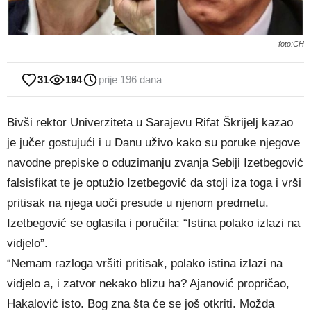
foto:CH
31
194
prije 196 dana
Bivši rektor Univerziteta u Sarajevu Rifat Škrijelj kazao
je jučer gostujući i u Danu uživo kako su poruke njegove
navodne prepiske o oduzimanju zvanja Sebiji Izetbegović
falsisfikat te je optužio Izetbegović da stoji iza toga i vrši
pritisak na njega uoči presude u njenom predmetu.
Izetbegović se oglasila i poručila: “Istina polako izlazi na
vidjelo”.
“Nemam razloga vršiti pritisak, polako istina izlazi na
vidjelo a, i zatvor nekako blizu ha? Ajanović propričao,
Hakalović isto. Bog zna šta će se još otkriti. Možda