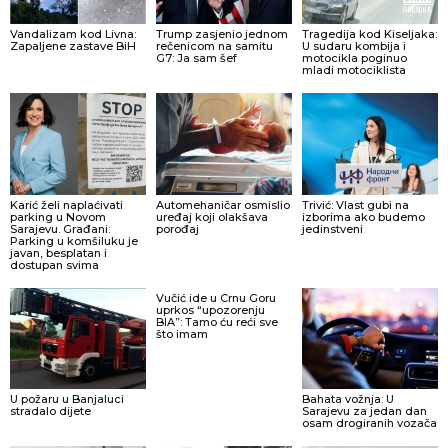
Vandalizam kod Livna:
Trump zasjenio jednom
Tragedija kod Kiseljaka:
Zapaljene zastave BiH
rečenicom na samitu
U sudaru kombija i
G7: Ja sam šef
motocikla poginuo
mladi motociklista
Karić želi naplaćivati
Automehaničar osmislio
Trivić: Vlast gubi na
parking u Novom
uređaj koji olakšava
izborima ako budemo
Sarajevu. Građani:
porođaj
jedinstveni
Parking u komšiluku je
javan, besplatan i
dostupan svima
Vučić ide u Crnu Goru
uprkos “upozorenju
BIA”: Tamo ću reći sve
što imam
U požaru u Banjaluci
Bahata vožnja: U
stradalo dijete
Sarajevu za jedan dan
osam drogiranih vozača