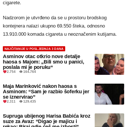
cigarete.
Nadzorom je utvrđeno da se u prostoru brodskog
kontejnera nalazi ukupno 69.550 šteka, odnosno
13.910.000 komada cigareta u neoznačenim kutijama.
NAJČITANIJE U POSLJEDNJA 3 DANA
Asminov otac otkrio nove detalje
haosa s Majom: „Bili smo u panici,
poslala mi je poruku“
2.754 👁 164.764
Maja Marinković nakon haosa s
Asminom: “Sam je razbio šoferku jer
se iznervirao”
2.311 👁 129.435
Supruga ubijenog Harisa Babića kroz
suze za Avaz: “Digao je majicu i
rekao: Biraj gdje ćeš me izbosti”