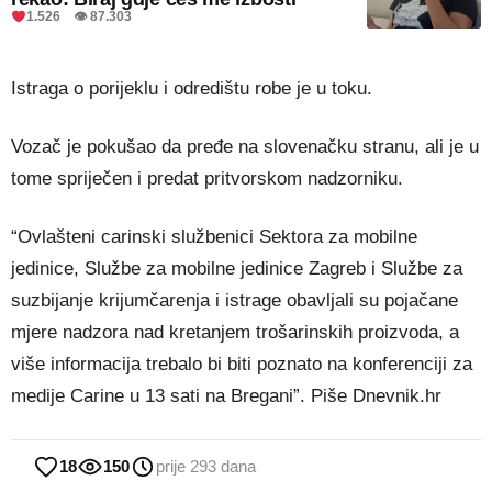
1.526 👁 87.303
Istraga o porijeklu i odredištu robe je u toku.
Vozač je pokušao da pređe na slovenačku stranu, ali je u
tome spriječen i predat pritvorskom nadzorniku.
“Ovlašteni carinski službenici Sektora za mobilne
jedinice, Službe za mobilne jedinice Zagreb i Službe za
suzbijanje krijumčarenja i istrage obavljali su pojačane
mjere nadzora nad kretanjem trošarinskih proizvoda, a
više informacija trebalo bi biti poznato na konferenciji za
medije Carine u 13 sati na Bregani”. Piše Dnevnik.hr
18
150
prije 293 dana