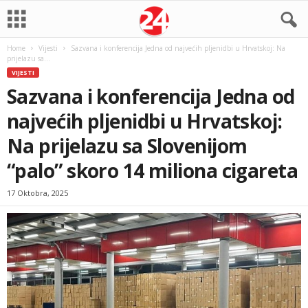
Home
Vijesti
Sazvana i konferencija Jedna od najvećih pljenidbi u Hrvatskoj: Na
prijelazu sa...
VIJESTI
Sazvana i konferencija Jedna od
najvećih pljenidbi u Hrvatskoj:
Na prijelazu sa Slovenijom
“palo” skoro 14 miliona cigareta
17 Oktobra, 2025