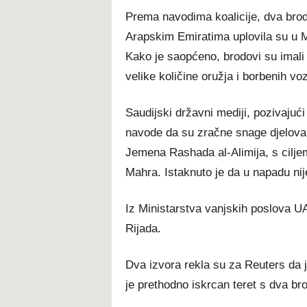
Prema navodima koalicije, dva broda
Arapskim Emiratima uplovila su u M
Kako je saopćeno, brodovi su imali 
velike količine oružja i borbenih v
Saudijski državni mediji, pozivajući
navode da su zračne snage djeloval
Jemena Rashada al-Alimija, s ciljem
Mahra. Istaknuto je da u napadu nije 
Iz Ministarstva vanjskih poslova U
Rijada.
Dva izvora rekla su za Reuters da j
je prethodno iskrcan teret s dva br