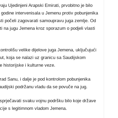
ju Ujedinjeni Arapski Emirati, prvobitno je bilo
5. godine intervenisala u Jemenu protiv pobunjenika
sti počeli zagovarati samoupravu juga zemlje. Od
ti na jugu Jemena kroz sporazum o podjeli vlasti
trolišu velike dijelove juga Jemena, uključujući
ut, koja se nalazi uz granicu sa Saudijskom
 historijske i kulturne veze.
rad Sanu, i dalje je pod kontrolom pobunjenika
 saudijski podržanu vladu da se povuče na jug.
i sprječavati svaku vojnu podršku bilo koje države
cije s legitimnom vladom Jemena.