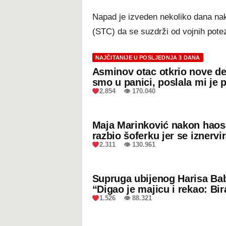
Napad je izveden nekoliko dana nak
(STC) da se suzdrži od vojnih potez
NAJČITANIJE U POSLJEDNJA 3 DANA
Asminov otac otkrio nove de
smo u panici, poslala mi je 
2.854 👁 170.040
Maja Marinković nakon hao
razbio šoferku jer se iznervi
2.311 👁 130.961
Supruga ubijenog Harisa Bab
“Digao je majicu i rekao: Bir
1.526 👁 88.321