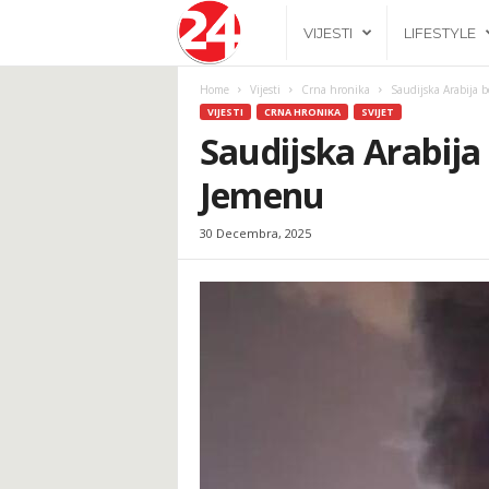
2
VIJESTI
LIFESTYLE
4
Home
Vijesti
Crna hronika
Saudijska Arabija
VIJESTI
CRNA HRONIKA
SVIJET
h
Saudijska Arabij
Jemenu
.
30 Decembra, 2025
b
a