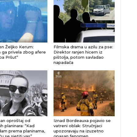
n Željko Kerum:
Filmska drama u azilu za pse:
a ga privela zbog afere
Direktor ranjen hicem iz
a Pršut“
pištolja, potom savladao
napadača
an oproštaj od
Iznad Bordeauxa pojavio se
ih planinara: “Kad
vatreni oblak: Stručnjaci
dam prema planinama,
upozoravaju na izuzetno
ću se sjetiti vas”
opasan fenomen