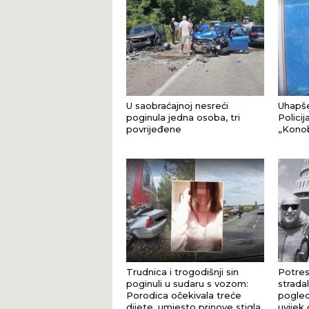
U saobraćajnoj nesreći
Uhapše
poginula jedna osoba, tri
Policij
povrijeđene
„Konob
Trudnica i trogodišnji sin
Potres
poginuli u sudaru s vozom:
stradal
Porodica očekivala treće
pogle
dijete, umjesto prinove stigla
uvijek 