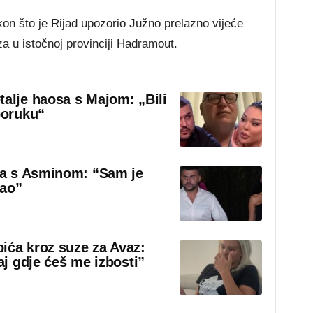
on što je Rijad upozorio Južno prelazno vijeće
a u istočnoj provinciji Hadramout.
talje haosa s Majom: „Bili
poruku“
sa s Asminom: “Sam je
rao”
ića kroz suze za Avaz:
aj gdje ćeš me izbosti”