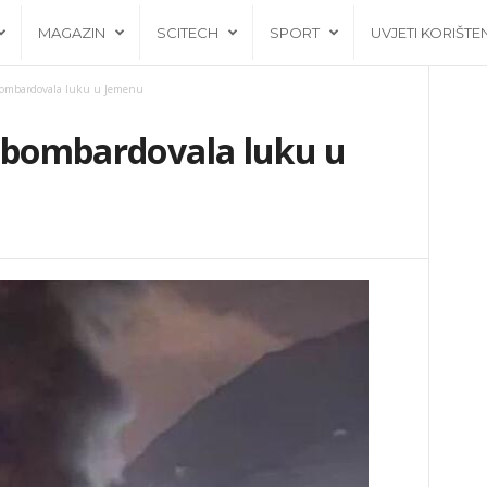
MAGAZIN
SCITECH
SPORT
UVJETI KORIŠTE
 bombardovala luku u Jemenu
a bombardovala luku u