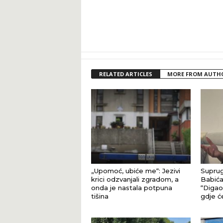
RELATED ARTICLES
MORE FROM AUTH
„Upomoć, ubiće me“: Jezivi
Suprug
krici odzvanjali zgradom, a
Babića
onda je nastala potpuna
“Digao 
tišina
gdje ć