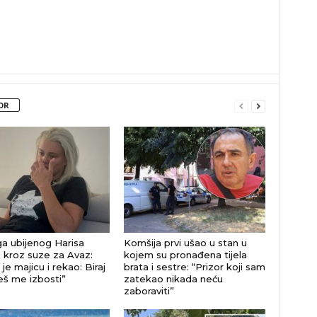
OR
a ubijenog Harisa
Komšija prvi ušao u stan u
 kroz suze za Avaz:
kojem su pronađena tijela
je majicu i rekao: Biraj
brata i sestre: “Prizor koji sam
eš me izbosti”
zatekao nikada neću
zaboraviti”