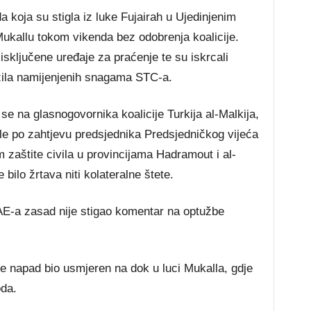
 koja su stigla iz luke Fujairah u Ujedinjenim
ukallu tokom vikenda bez odobrenja koalicije.
isključene uređaje za praćenje te su iskrcali
ozila namijenjenih snagama STC-a.
 se na glasnogovornika koalicije Turkija al-Malkija,
e po zahtjevu predsjednika Predsjedničkog vijeća
 zaštite civila u provincijama Hadramout i al-
bilo žrtava niti kolateralne štete.
AE-a zasad nije stigao komentar na optužbe
e napad bio usmjeren na dok u luci Mukalla, gdje
oda.