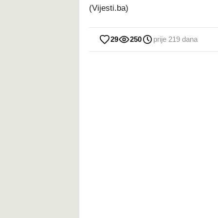
(Vijesti.ba)
29
250
prije 219 dana