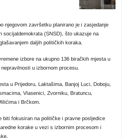
po njegovom završetku planirano je i zasjedanje
h socijaldemokrata (SNSD), što ukazuje na
aglašavanjem daljih političkih koraka.
jevremene izbore na ukupno 136 biračkih mjesta u
h nepravilnosti u izbornom procesu.
sta u Prijedoru, Laktašima, Banjoj Luci, Doboju,
smacima, Vlasenici, Zvorniku, Bratuncu,
ilićima i Brčkom.
biti fokusiran na političke i pravne posljedice
naredne korake u vezi s izbornim procesom i
ske.