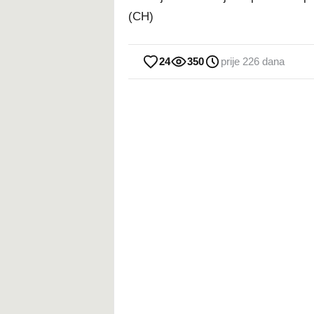
(CH)
24
350
prije 226 dana