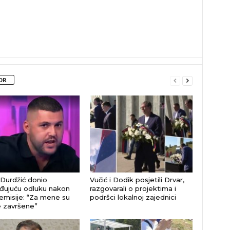
OR
Durdžić donio
Vučić i Dodik posjetili Drvar,
đujuću odluku nakon
razgovarali o projektima i
emisije: “Za mene su
podršci lokalnoj zajednici
e završene”