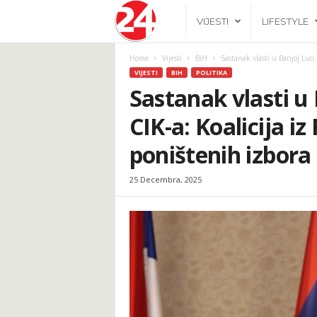
2
VIJESTI
LIFESTYLE
4
Home
Vijesti
BiH
Sastanak vlasti u Banjoj Luci 
VIJESTI
BIH
POLITIKA
h
Sastanak vlasti u
CIK-a: Koalicija iz
.
poništenih izbora
b
25 Decembra, 2025
a