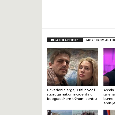
RELATED ARTICLES
MORE FROM AUTH
Privedeni Sergej Trifunović i
Asmin 
supruga nakon incidenta u
iznena
beogradskom tržnom centru
burne 
emisij