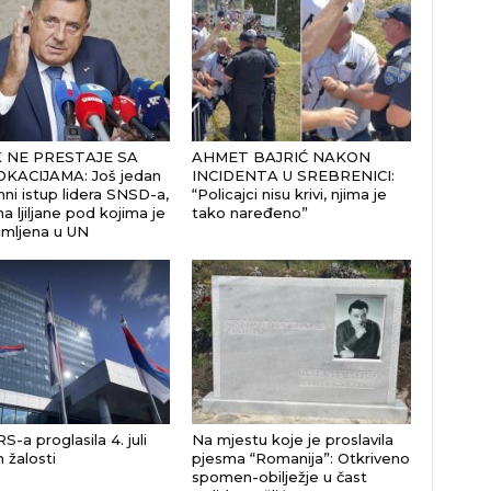
 NE PRESTAJE SA
AHMET BAJRIĆ NAKON
KACIJAMA: Još jedan
INCIDENTA U SREBRENICI:
ni istup lidera SNSD-a,
“Policajci nisu krivi, njima je
a ljiljane pod kojima je
tako naređeno”
imljena u UN
S-a proglasila 4. juli
Na mjestu koje je proslavila
žalosti
pjesma “Romanija”: Otkriveno
spomen-obilježje u čast