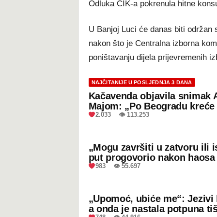
Odluka CIK-a pokrenula hitne konsul
U Banjoj Luci će danas biti održan 
nakon što je Centralna izborna kom
poništavanju dijela prijevremenih i
NAJČITANIJE U POSLJEDNJA 3 DANA
Kačavenda objavila snimak 
Majom: „Po Beogradu kreće 
2.033 👁 113.253
„Mogu završiti u zatvoru ili
put progovorio nakon haosa
983 👁 55.697
„Upomoć, ubiće me“: Jezivi 
a onda je nastala potpuna ti