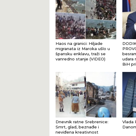
Haos na granici: Hiljade
DODIK
migranata iz Maroka ušlo u
PROVO
špansku enklavu, traži se
besram
vanredno stanje (VIDEO)
udara n
BiH pr
Dnevnik ratne Srebrenice:
Vlada R
Smrt, glad, beznađe i
Danom 
neviđena kreativnost