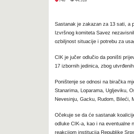
748 👁 44.916
Sastanak je zakazan za 13 sati, a 
Izvršnog komiteta Savez nezavisni
ozbiljnost situacije i potrebu za us
CIK je jučer odlučio da poništi pri
17 izbornih jedinica, zbog utvrđeni
Poništenje se odnosi na biračka mje
Stanarima, Loparama, Ugljeviku, O
Nevesinju, Gacku, Rudom, Bileći, M
Očekuje se da će sastanak koalicije 
odluke CIK-a, kao i na eventualne 
reakcijom institucija Republike Srp