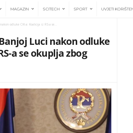
MAGAZIN
SCITECH
SPORT
UVJETI KORIŠTE
nakon odluke CIK-a: Koalicija iz RS-a se...
 Banjoj Luci nakon odluke
 RS-a se okuplja zbog