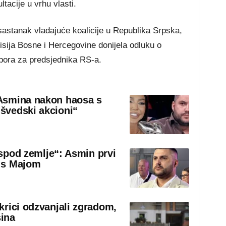
tacije u vrhu vlasti.
sastanak vladajuće koalicije u Republika Srpska,
isija Bosne i Hercegovine donijela odluku o
zbora za predsjednika RS-a.
Asmina nakon haosa s
švedski akcioni“
 ispod zemlje“: Asmin prvi
 s Majom
krici odzvanjali zgradom,
šina