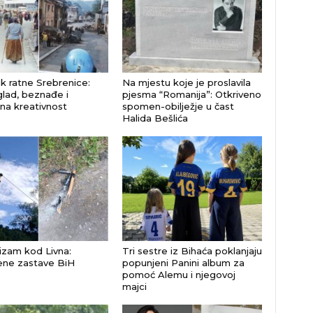
k ratne Srebrenice:
Na mjestu koje je proslavila
glad, beznađe i
pjesma “Romanija”: Otkriveno
na kreativnost
spomen-obilježje u čast
Halida Bešlića
izam kod Livna:
Tri sestre iz Bihaća poklanjaju
ene zastave BiH
popunjeni Panini album za
pomoć Alemu i njegovoj
majci