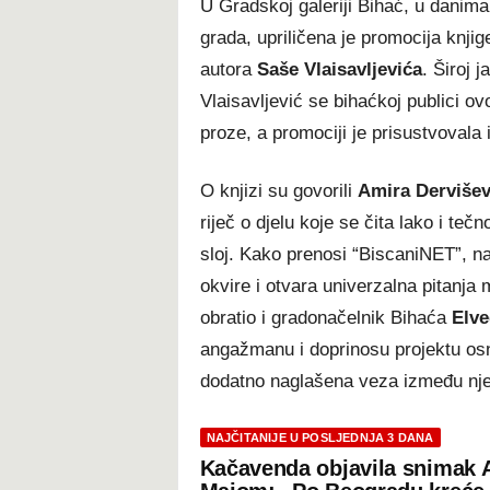
U
Gradskoj galeriji Bihać
, u danima
grada, upriličena je promocija knji
autora
Saše Vlaisavljevića
. Široj 
Vlaisavljević se bihaćkoj publici o
proze, a promociji je prisustvovala 
O knjizi su govorili
Amira Derviševi
riječ o djelu koje se čita lako i tečn
sloj. Kako prenosi “BiscaniNET”, na
okvire i otvara univerzalna pitanja 
obratio i gradonačelnik Bihaća
Elve
angažmanu i doprinosu projektu os
dodatno naglašena veza između nje
NAJČITANIJE U POSLJEDNJA 3 DANA
Kačavenda objavila snimak 