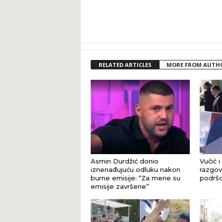
RELATED ARTICLES
MORE FROM AUTH
Asmin Durdžić donio
Vučić i
iznenađujuću odluku nakon
razgova
burne emisije: “Za mene su
podršci
emisije završene”