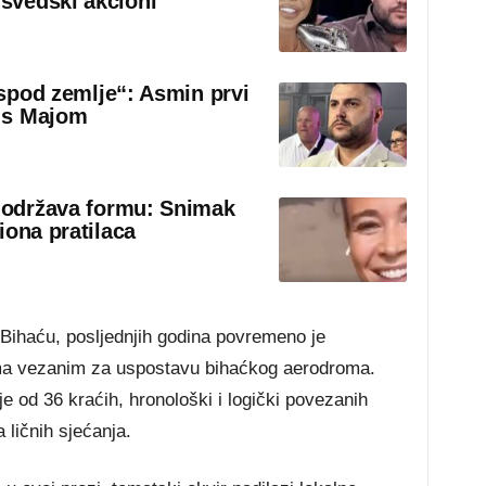
švedski akcioni“
 ispod zemlje“: Asmin prvi
 s Majom
o održava formu: Snimak
iona pratilaca
 Bihaću, posljednjih godina povremeno je
ma vezanim za uspostavu bihaćkog aerodroma.
je od 36 kraćih, hronološki i logički povezanih
 ličnih sjećanja.