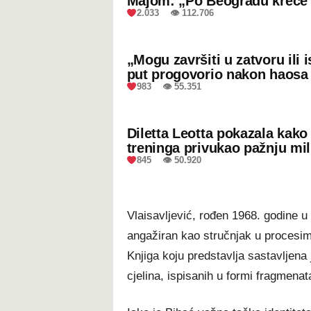
Majom: „Po Beogradu kreće 
2.033 👁 112.706
„Mogu završiti u zatvoru ili
put progovorio nakon haosa
983 👁 55.351
Diletta Leotta pokazala kak
treninga privukao pažnju mil
845 👁 50.920
Vlaisavljević, rođen 1968. godine u
angažiran kao stručnjak u procesi
Knjiga koju predstavlja sastavljena 
cjelina, ispisanih u formi fragmenata