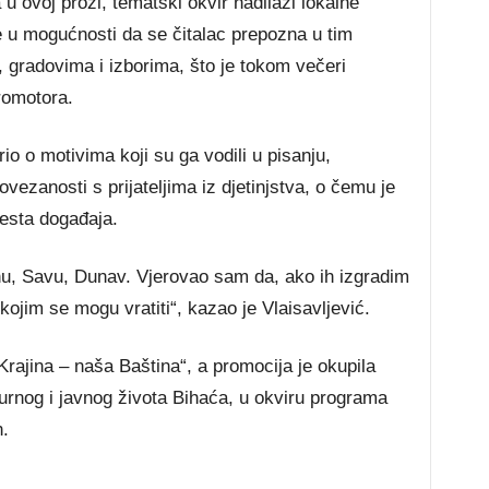
 u ovoj prozi, tematski okvir nadilazi lokalne
e u mogućnosti da se čitalac prepozna u tim
 gradovima i izborima, što je tokom večeri
romotora.
rio o motivima koji su ga vodili u pisanju,
ovezanosti s prijateljima iz djetinjstva, o čemu je
jesta događaja.
u, Savu, Dunav. Vjerovao sam da, ako ih izgradim
 kojim se mogu vratiti“, kazao je Vlaisavljević.
rajina – naša Baština“, a promocija je okupila
urnog i javnog života Bihaća, u okviru programa
.