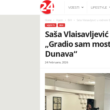
2
VIJESTI
LIFESTYLE
4
Home
Vijesti
BiH
Saša Vlaisavljević u rodnom 
VIJESTI
BIH
h
Saša Vlaisavljevi
„Gradio sam most
.
Dunava“
b
24 Februara, 2026
a