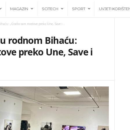
MAGAZIN
SCITECH
SPORT
UVJETI KORIŠTE
Bihaću: „Gradio sam mostove preko Une, Save i...
ć u rodnom Bihaću:
ove preko Une, Save i