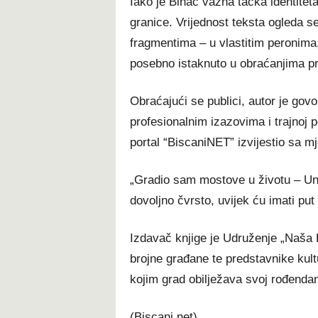
Iako je Bihać važna tačka identiteta
granice. Vrijednost teksta ogleda s
fragmentima – u vlastitim peronima,
posebno istaknuto u obraćanjima p
Obraćajući se publici, autor je govo
profesionalnim izazovima i trajnoj p
portal “BiscaniNET” izvijestio sa m
„Gradio sam mostove u životu – Un
dovoljno čvrsto, uvijek ću imati put
Izdavač knjige je Udruženje „Naša K
brojne građane te predstavnike kult
kojim grad obilježava svoj rođendan
(Biscani.net)