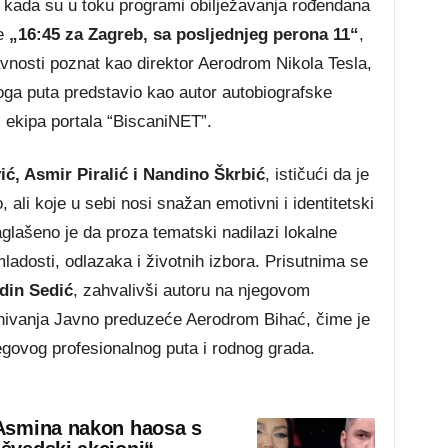
 kada su u toku programi obilježavanja rođendana
ge
„16:45 za Zagreb, sa posljednjeg perona 11“
,
javnosti poznat kao direktor
Aerodrom Nikola Tesla
,
voga puta predstavio kao autor autobiografske
i ekipa portala “BiscaniNET”.
ć, Asmir Piralić i Nandino Škrbić
, ističući da je
o, ali koje u sebi nosi snažan emotivni i identitetski
glašeno je da proza tematski nadilazi lokalne
mladosti, odlazaka i životnih izbora. Prisutnima se
din Sedić
, zahvalivši autoru na njegovom
nivanja
Javno preduzeće Aerodrom Bihać
, čime je
govog profesionalnog puta i rodnog grada.
Asmina nakon haosa s