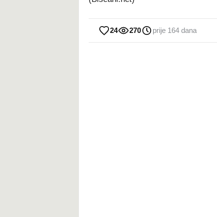
24
270
prije 164 dana